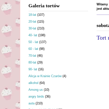
Witamy n
Galeria tortów
jest ak
18-lat
(107)
20-lat
(115)
sobot
30-lat
(210)
40- lat
(198)
Tort 
50 - lat
(137)
60 - lat
(98)
70-lat
(46)
80-lat
(29)
90- lat
(16)
Alicja w Krainie Czarów
(4)
alkohol
(64)
Among us
(10)
angry birds
(36)
auta
(210)