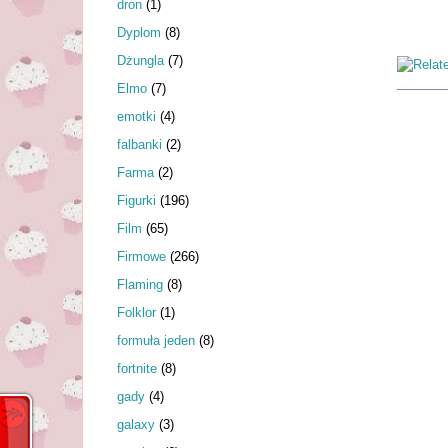
dron
(1)
Dyplom
(8)
Dżungla
(7)
Elmo
(7)
emotki
(4)
falbanki
(2)
Farma
(2)
Figurki
(196)
Film
(65)
Firmowe
(266)
Flaming
(8)
Folklor
(1)
formuła jeden
(8)
fortnite
(8)
gady
(4)
galaxy
(3)