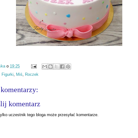
śka
o
19:25
:
Figurki
,
Miś
,
Roczek
 komentarzy:
lij komentarz
ylko uczestnik tego bloga może przesyłać komentarze.