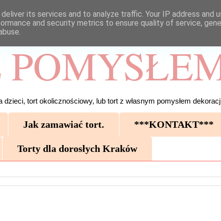
deliver its services and to analyze traffic. Your IP address and 
formance and security metrics to ensure quality of service, gen
abuse.
 POMYSŁEM
 dzieci, tort okolicznościowy, lub tort z własnym pomysłem dekoracji
Jak zamawiać tort.
***KONTAKT***
Torty dla dorosłych Kraków