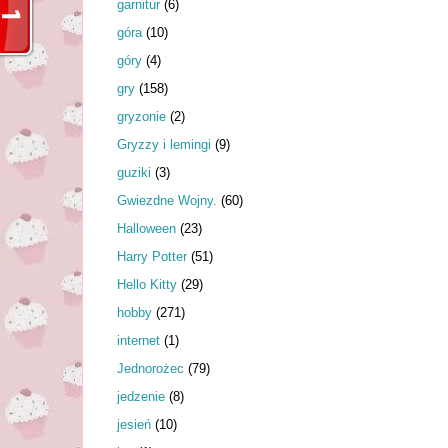
garnitur
(6)
góra
(10)
góry
(4)
gry
(158)
gryzonie
(2)
Gryzzy i lemingi
(9)
guziki
(3)
Gwiezdne Wojny.
(60)
Halloween
(23)
Harry Potter
(51)
Hello Kitty
(29)
hobby
(271)
internet
(1)
Jednorożec
(79)
jedzenie
(8)
jesień
(10)