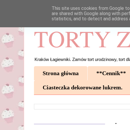
This site uses cookies from Google to 
are shared with Google along with per
statistics, and to detect and address 
TORTY Z
Kraków Łagiewniki. Zamów tort urodzinowy, tort dla
Strona główna
**Cennik**
Ciasteczka dekorowane lukrem.
.