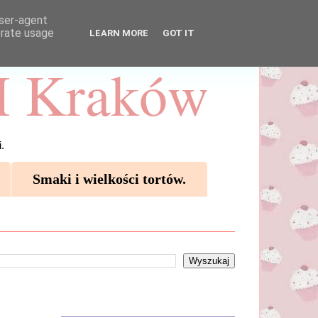
user-agent
erate usage
LEARN MORE
GOT IT
 Kraków
.
Smaki i wielkości tortów.