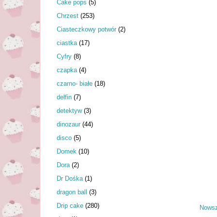
Cake pops
(5)
Chrzest
(253)
Ciasteczkowy potwór
(2)
ciastka
(17)
Cyfry
(8)
czapka
(4)
czarno- białe
(18)
delfin
(7)
detektyw
(3)
dinozaur
(44)
disco
(5)
Domek
(10)
Dora
(2)
Dr Dośka
(1)
dragon ball
(3)
Drip cake
(280)
Nowsz