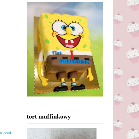
tort muffinkowy
y post