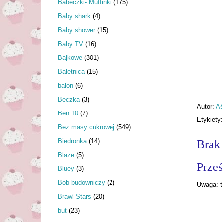
Babeczki- Muffinki
(175)
Baby shark
(4)
Baby shower
(15)
Baby TV
(16)
Bajkowe
(301)
Baletnica
(15)
balon
(6)
Beczka
(3)
Autor:
A
Ben 10
(7)
Etykiety
Bez masy cukrowej
(549)
Biedronka
(14)
Brak
Blaze
(5)
Prześ
Bluey
(3)
Bob budowniczy
(2)
Uwaga: t
Brawl Stars
(20)
but
(23)