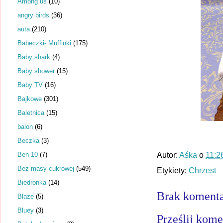
Among us
(10)
angry birds
(36)
auta
(210)
Babeczki- Muffinki
(175)
Baby shark
(4)
Baby shower
(15)
Baby TV
(16)
Bajkowe
(301)
Baletnica
(15)
balon
(6)
Beczka
(3)
Ben 10
(7)
Autor:
Aśka
o
11:2
Bez masy cukrowej
(549)
Etykiety:
Chrzest
Biedronka
(14)
Brak komenta
Blaze
(5)
Bluey
(3)
Prześlij kome