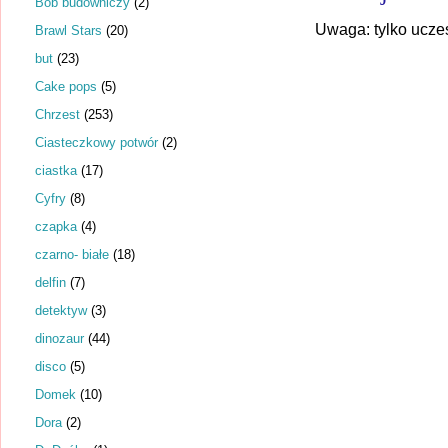
Bob budowniczy
(2)
Uwaga: tylko ucze
Brawl Stars
(20)
but
(23)
Cake pops
(5)
Chrzest
(253)
Ciasteczkowy potwór
(2)
ciastka
(17)
Cyfry
(8)
czapka
(4)
czarno- białe
(18)
delfin
(7)
detektyw
(3)
dinozaur
(44)
disco
(5)
Domek
(10)
Dora
(2)