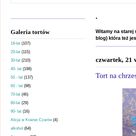
.
Galeria tortów
Witamy na starej 
blog) która też j
18-lat
(107)
20-lat
(115)
czwartek, 21 
30-lat
(210)
40- lat
(198)
Tort na chrze
50 - lat
(137)
60 - lat
(98)
70-lat
(46)
80-lat
(29)
90- lat
(16)
Alicja w Krainie Czarów
(4)
alkohol
(64)