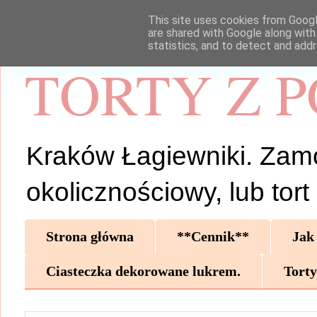
This site uses cookies from Google
are shared with Google along with
statistics, and to detect and add
TORTY Z 
Kraków Łagiewniki. Zamów 
okolicznościowy, lub tor
Strona główna
**Cennik**
Jak
Ciasteczka dekorowane lukrem.
Torty