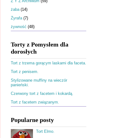
Ż Y Z Archiwum
(59)
żaba
(14)
Żyrafa
(7)
żywność
(48)
Torty z Pomysłem dla
dorosłych
Tort z trzema gorącym laskami dla faceta.
Tort z penisem.
Stylizowane muffiny na wieczór
panieński.
Czerwony tort z facetem i kokardą.
Tort z facetem związanym.
Popularne posty
Tort Elmo.