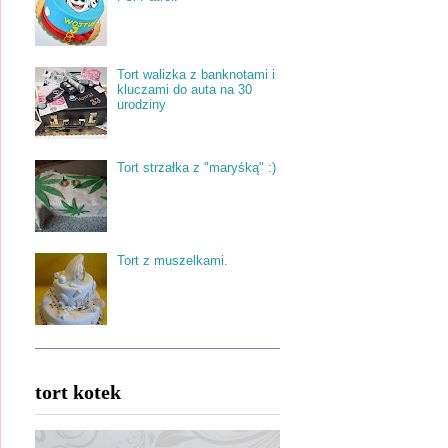
Tort walizka z banknotami i
kluczami do auta na 30
urodziny
Tort strzałka z "maryśką" :)
Tort z muszelkami.
tort kotek