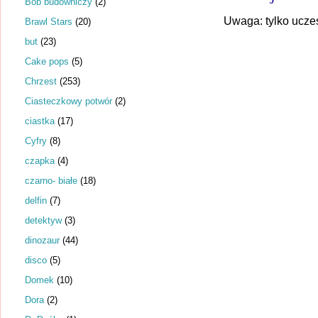
Bob budowniczy
(2)
Uwaga: tylko ucze
Brawl Stars
(20)
but
(23)
Cake pops
(5)
Chrzest
(253)
Ciasteczkowy potwór
(2)
ciastka
(17)
Cyfry
(8)
czapka
(4)
czarno- białe
(18)
delfin
(7)
detektyw
(3)
dinozaur
(44)
disco
(5)
Domek
(10)
Dora
(2)