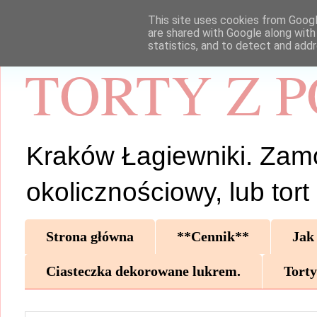
This site uses cookies from Google
are shared with Google along with
statistics, and to detect and add
TORTY Z 
Kraków Łagiewniki. Zamów 
okolicznościowy, lub tor
Strona główna
**Cennik**
Jak
Ciasteczka dekorowane lukrem.
Torty