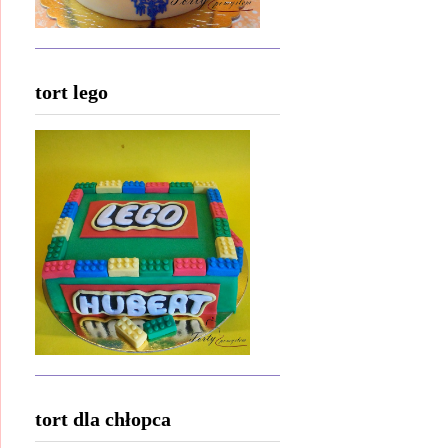
tort lego
tort dla chłopca