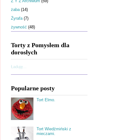
Ż Y Z Archiwum
(59)
żaba
(14)
Żyrafa
(7)
żywność
(48)
Torty z Pomysłem dla
dorosłych
Ładuję...
Popularne posty
Tort Elmo.
Tort Wiedźmiński z
mieczami.