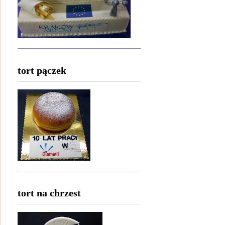
tort pączek
tort na chrzest