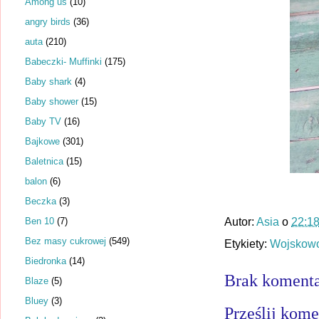
Among us
(10)
angry birds
(36)
auta
(210)
Babeczki- Muffinki
(175)
Baby shark
(4)
Baby shower
(15)
Baby TV
(16)
Bajkowe
(301)
Baletnica
(15)
balon
(6)
Beczka
(3)
Ben 10
(7)
Autor:
Asia
o
22:1
Bez masy cukrowej
(549)
Etykiety:
Wojskow
Biedronka
(14)
Brak komenta
Blaze
(5)
Bluey
(3)
Prześlij kome