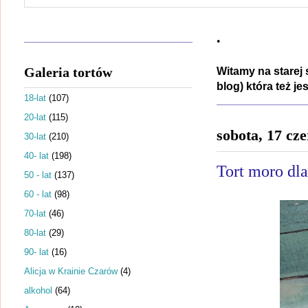
.
Galeria tortów
Witamy na starej 
blog) która też j
18-lat
(107)
20-lat
(115)
sobota, 17 cz
30-lat
(210)
40- lat
(198)
Tort moro dla
50 - lat
(137)
60 - lat
(98)
70-lat
(46)
80-lat
(29)
90- lat
(16)
Alicja w Krainie Czarów
(4)
alkohol
(64)