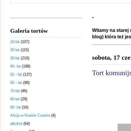
.
Galeria tortów
Witamy na starej 
blog) która też j
18-lat
(107)
20-lat
(115)
sobota, 17 cz
30-lat
(210)
40- lat
(198)
Tort komunijn
50 - lat
(137)
60 - lat
(98)
70-lat
(46)
80-lat
(29)
90- lat
(16)
Alicja w Krainie Czarów
(4)
alkohol
(64)