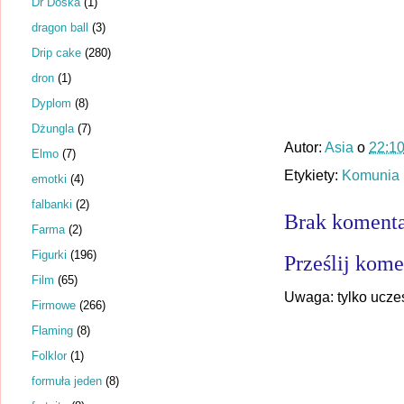
Dr Dośka
(1)
dragon ball
(3)
Drip cake
(280)
dron
(1)
Dyplom
(8)
Dżungla
(7)
Autor:
Asia
o
22:1
Elmo
(7)
Etykiety:
Komunia
emotki
(4)
falbanki
(2)
Brak komenta
Farma
(2)
Figurki
(196)
Prześlij kome
Film
(65)
Uwaga: tylko ucze
Firmowe
(266)
Flaming
(8)
Folklor
(1)
formuła jeden
(8)