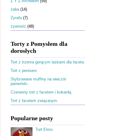
Ż Y Z Archiwum
(59)
żaba
(14)
Żyrafa
(7)
żywność
(48)
Torty z Pomysłem dla
dorosłych
Tort z trzema gorącym laskami dla faceta.
Tort z penisem.
Stylizowane muffiny na wieczór
panieński.
Czerwony tort z facetem i kokardą.
Tort z facetem związanym.
Popularne posty
Tort Elmo.