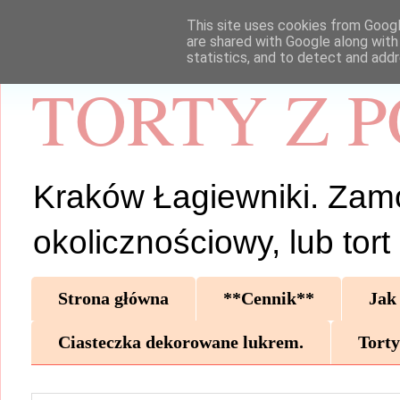
This site uses cookies from Google
are shared with Google along with
statistics, and to detect and add
TORTY Z 
Kraków Łagiewniki. Zamów 
okolicznościowy, lub tor
Strona główna
**Cennik**
Jak
Ciasteczka dekorowane lukrem.
Torty