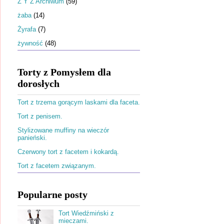
Ż Y Z Archiwum
(59)
żaba
(14)
Żyrafa
(7)
żywność
(48)
Torty z Pomysłem dla
dorosłych
Tort z trzema gorącym laskami dla faceta.
Tort z penisem.
Stylizowane muffiny na wieczór
panieński.
Czerwony tort z facetem i kokardą.
Tort z facetem związanym.
Popularne posty
Tort Wiedźmiński z
mieczami.