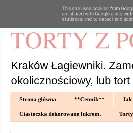
This site uses cookies from Google
are shared with Google along with
statistics, and to detect and add
TORTY Z 
Kraków Łagiewniki. Zamów 
okolicznościowy, lub tor
Strona główna
**Cennik**
Jak
Ciasteczka dekorowane lukrem.
Torty