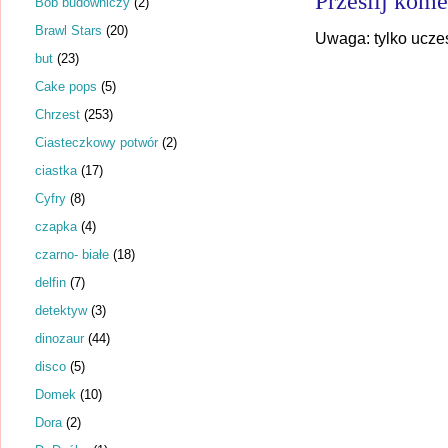
Prześlij kome
Bob budowniczy
(2)
Brawl Stars
(20)
Uwaga: tylko ucze
but
(23)
Cake pops
(5)
Chrzest
(253)
Ciasteczkowy potwór
(2)
ciastka
(17)
Cyfry
(8)
czapka
(4)
czarno- białe
(18)
delfin
(7)
detektyw
(3)
dinozaur
(44)
disco
(5)
Domek
(10)
Dora
(2)