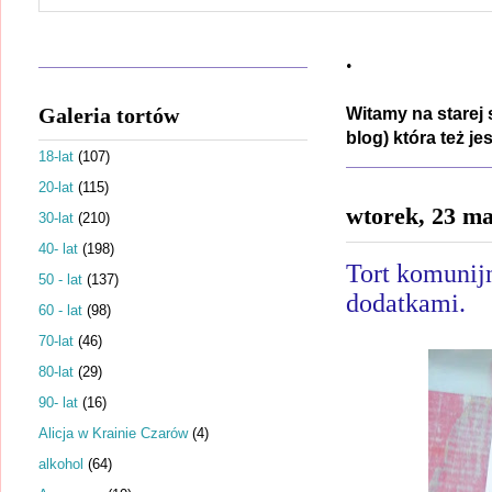
.
Galeria tortów
Witamy na starej 
blog) która też j
18-lat
(107)
20-lat
(115)
wtorek, 23 ma
30-lat
(210)
40- lat
(198)
Tort komunij
50 - lat
(137)
dodatkami.
60 - lat
(98)
70-lat
(46)
80-lat
(29)
90- lat
(16)
Alicja w Krainie Czarów
(4)
alkohol
(64)