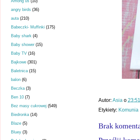
Among us
(10)
angry birds
(36)
auta
(210)
Babeczki- Muffinki
(175)
Baby shark
(4)
Baby shower
(15)
Baby TV
(16)
Bajkowe
(301)
Baletnica
(15)
balon
(6)
Beczka
(3)
Ben 10
(7)
Autor:
Asia
o
23:5
Bez masy cukrowej
(549)
Etykiety:
Komunia
Biedronka
(14)
Blaze
(5)
Brak komenta
Bluey
(3)