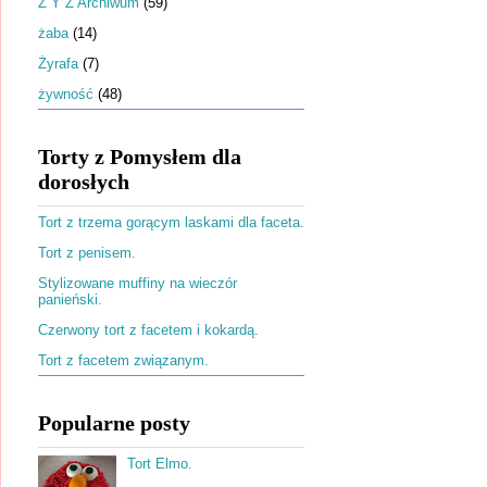
Ż Y Z Archiwum
(59)
żaba
(14)
Żyrafa
(7)
żywność
(48)
Torty z Pomysłem dla
dorosłych
Tort z trzema gorącym laskami dla faceta.
Tort z penisem.
Stylizowane muffiny na wieczór
panieński.
Czerwony tort z facetem i kokardą.
Tort z facetem związanym.
Popularne posty
Tort Elmo.