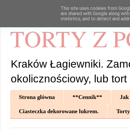
This site uses cookies from Google
are shared with Google along with
statistics, and to detect and add
TORTY Z 
Kraków Łagiewniki. Zamów 
okolicznościowy, lub tor
Strona główna
**Cennik**
Jak
Ciasteczka dekorowane lukrem.
Torty