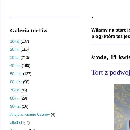
.
Galeria tortów
Witamy na starej 
blog) która też j
18-lat
(107)
20-lat
(115)
środa, 19 kwi
30-lat
(210)
40- lat
(198)
Tort z podwó
50 - lat
(137)
60 - lat
(98)
70-lat
(46)
80-lat
(29)
90- lat
(16)
Alicja w Krainie Czarów
(4)
alkohol
(64)