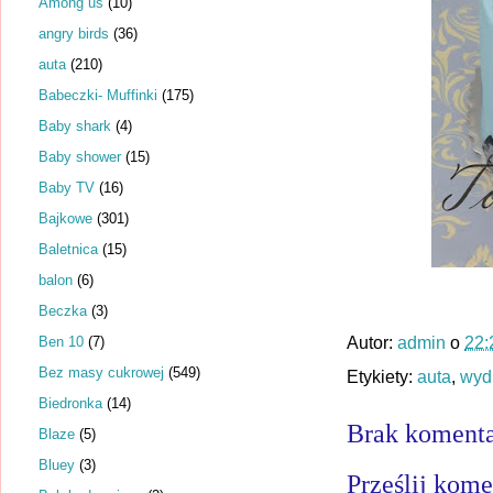
Among us
(10)
angry birds
(36)
auta
(210)
Babeczki- Muffinki
(175)
Baby shark
(4)
Baby shower
(15)
Baby TV
(16)
Bajkowe
(301)
Baletnica
(15)
balon
(6)
Beczka
(3)
Ben 10
(7)
Autor:
admin
o
22:
Bez masy cukrowej
(549)
Etykiety:
auta
,
wyd
Biedronka
(14)
Brak komenta
Blaze
(5)
Bluey
(3)
Prześlij kome