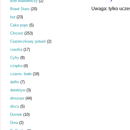
Bob budowniczy
(2)
Uwaga: tylko ucze
Brawl Stars
(20)
but
(23)
Cake pops
(5)
Chrzest
(253)
Ciasteczkowy potwór
(2)
ciastka
(17)
Cyfry
(8)
czapka
(4)
czarno- białe
(18)
delfin
(7)
detektyw
(3)
dinozaur
(44)
disco
(5)
Domek
(10)
Dora
(2)