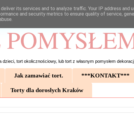
deliver its services and to analyze traffic. Your IP address and 
formance and security metrics to ensure quality of service, gen
abuse.
 POMYSŁEM
 dzieci, tort okolicznościowy, lub tort z własnym pomysłem dekoracji
Jak zamawiać tort.
***KONTAKT***
Torty dla dorosłych Kraków