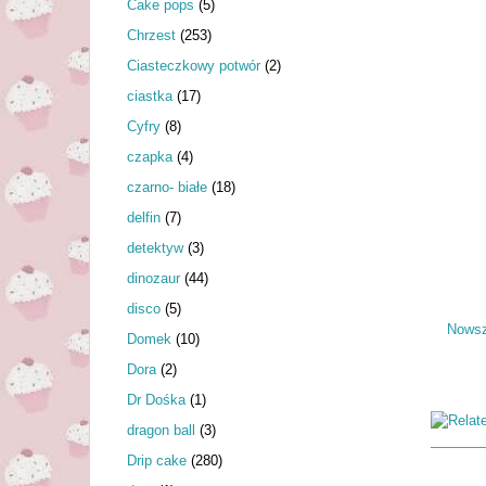
Cake pops
(5)
Chrzest
(253)
Ciasteczkowy potwór
(2)
ciastka
(17)
Cyfry
(8)
czapka
(4)
czarno- białe
(18)
delfin
(7)
detektyw
(3)
dinozaur
(44)
disco
(5)
Nowsz
Domek
(10)
Dora
(2)
Dr Dośka
(1)
dragon ball
(3)
Drip cake
(280)