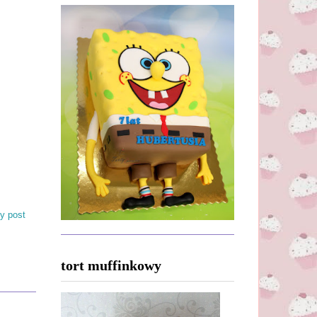
y post
tort muffinkowy