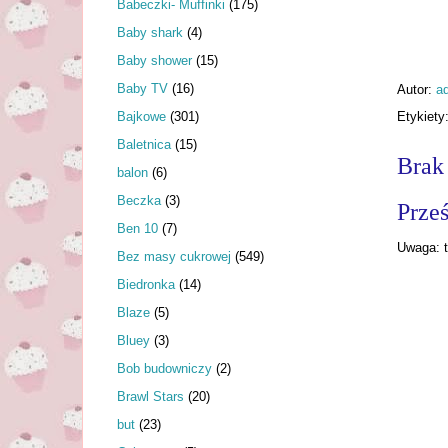
Babeczki- Muffinki
(175)
Baby shark
(4)
Baby shower
(15)
Baby TV
(16)
Autor:
a
Bajkowe
(301)
Etykiety
Baletnica
(15)
Brak
balon
(6)
Beczka
(3)
Prześ
Ben 10
(7)
Uwaga: t
Bez masy cukrowej
(549)
Biedronka
(14)
Blaze
(5)
Bluey
(3)
Bob budowniczy
(2)
Brawl Stars
(20)
but
(23)