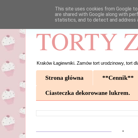
This site uses cookies from Google to 
are shared with Google along with per
statistics, and to detect and address 
TORTY Z
Kraków Łagiewniki. Zamów tort urodzinowy, tort dla
Strona główna
**Cennik**
Ciasteczka dekorowane lukrem.
.