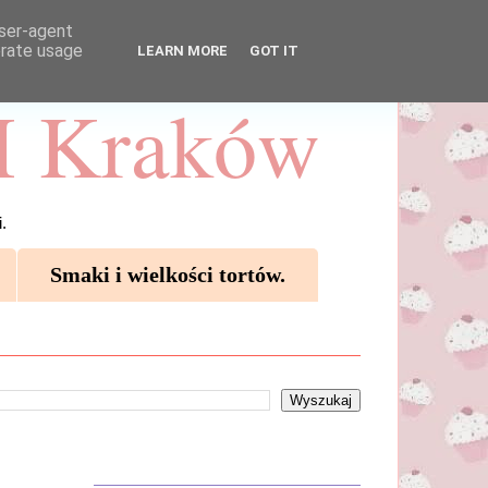
user-agent
erate usage
LEARN MORE
GOT IT
 Kraków
.
Smaki i wielkości tortów.