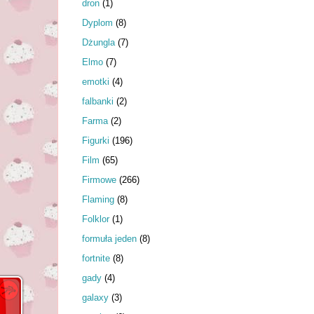
dron
(1)
Dyplom
(8)
Dżungla
(7)
Elmo
(7)
emotki
(4)
falbanki
(2)
Farma
(2)
Figurki
(196)
Film
(65)
Firmowe
(266)
Flaming
(8)
Folklor
(1)
formuła jeden
(8)
fortnite
(8)
gady
(4)
galaxy
(3)