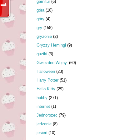
garnitur
(6)
góra
(10)
góry
(4)
gry
(158)
gryzonie
(2)
Gryzzy i lemingi
(9)
guziki
(3)
Gwiezdne Wojny.
(60)
Halloween
(23)
Harry Potter
(51)
Hello Kitty
(29)
hobby
(271)
internet
(1)
Jednorożec
(79)
jedzenie
(8)
jesień
(10)