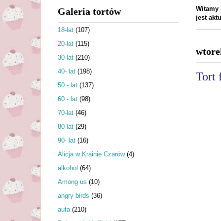
Witamy n
Galeria tortów
jest ak
18-lat
(107)
20-lat
(115)
wtore
30-lat
(210)
40- lat
(198)
Tort
50 - lat
(137)
60 - lat
(98)
70-lat
(46)
80-lat
(29)
90- lat
(16)
Alicja w Krainie Czarów
(4)
alkohol
(64)
Among us
(10)
angry birds
(36)
auta
(210)