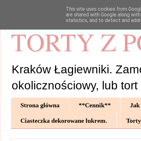
This site uses cookies from Google
are shared with Google along with
statistics, and to detect and add
TORTY Z 
Kraków Łagiewniki. Zamów 
okolicznościowy, lub tor
Strona główna
**Cennik**
Jak
Ciasteczka dekorowane lukrem.
Torty