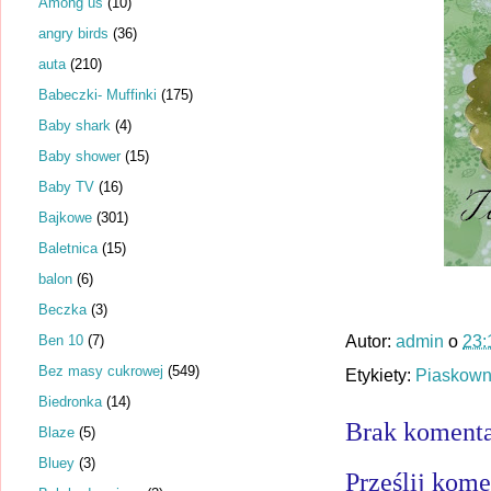
Among us
(10)
angry birds
(36)
auta
(210)
Babeczki- Muffinki
(175)
Baby shark
(4)
Baby shower
(15)
Baby TV
(16)
Bajkowe
(301)
Baletnica
(15)
balon
(6)
Beczka
(3)
Ben 10
(7)
Autor:
admin
o
23:
Bez masy cukrowej
(549)
Etykiety:
Piaskown
Biedronka
(14)
Brak komenta
Blaze
(5)
Bluey
(3)
Prześlij kome