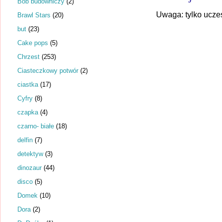
Bob budowniczy
(2)
Uwaga: tylko ucze
Brawl Stars
(20)
but
(23)
Cake pops
(5)
Chrzest
(253)
Ciasteczkowy potwór
(2)
ciastka
(17)
Cyfry
(8)
czapka
(4)
czarno- białe
(18)
delfin
(7)
detektyw
(3)
dinozaur
(44)
disco
(5)
Domek
(10)
Dora
(2)