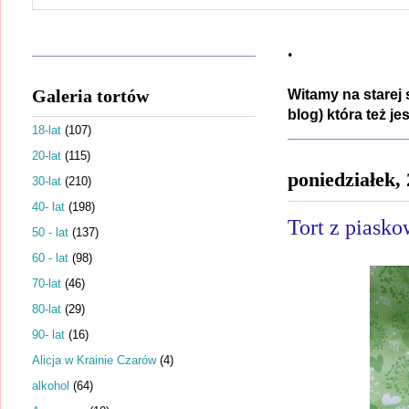
.
Galeria tortów
Witamy na starej 
blog) która też j
18-lat
(107)
20-lat
(115)
poniedziałek,
30-lat
(210)
40- lat
(198)
Tort z piasko
50 - lat
(137)
60 - lat
(98)
70-lat
(46)
80-lat
(29)
90- lat
(16)
Alicja w Krainie Czarów
(4)
alkohol
(64)