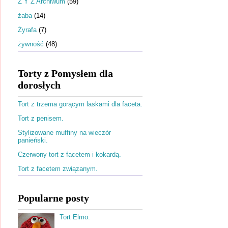
Ż Y Z Archiwum
(59)
żaba
(14)
Żyrafa
(7)
żywność
(48)
Torty z Pomysłem dla
dorosłych
Tort z trzema gorącym laskami dla faceta.
Tort z penisem.
Stylizowane muffiny na wieczór
panieński.
Czerwony tort z facetem i kokardą.
Tort z facetem związanym.
Popularne posty
Tort Elmo.