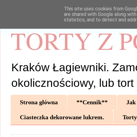
This site uses cookies from Google
are shared with Google along with
statistics, and to detect and add
TORTY Z 
Kraków Łagiewniki. Zamów 
okolicznościowy, lub tor
Strona główna
**Cennik**
Jak
Ciasteczka dekorowane lukrem.
Torty