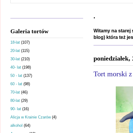
.
Galeria tortów
Witamy na starej 
blog) która też j
18-lat
(107)
20-lat
(115)
poniedziałek,
30-lat
(210)
40- lat
(198)
Tort morski 
50 - lat
(137)
60 - lat
(98)
70-lat
(46)
80-lat
(29)
90- lat
(16)
Alicja w Krainie Czarów
(4)
alkohol
(64)