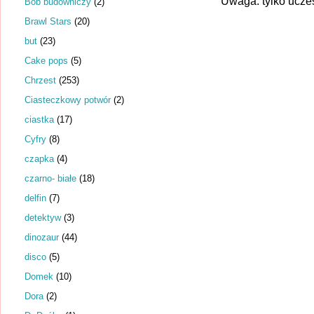
Uwaga: tylko ucze
Bob budowniczy
(2)
Brawl Stars
(20)
but
(23)
Cake pops
(5)
Chrzest
(253)
Ciasteczkowy potwór
(2)
ciastka
(17)
Cyfry
(8)
czapka
(4)
czarno- białe
(18)
delfin
(7)
detektyw
(3)
dinozaur
(44)
disco
(5)
Domek
(10)
Dora
(2)