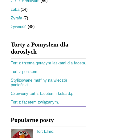
Ż Y Z Archiwum
(59)
żaba
(14)
Żyrafa
(7)
żywność
(48)
Torty z Pomysłem dla
dorosłych
Tort z trzema gorącym laskami dla faceta.
Tort z penisem.
Stylizowane muffiny na wieczór
panieński.
Czerwony tort z facetem i kokardą.
Tort z facetem związanym.
Popularne posty
Tort Elmo.