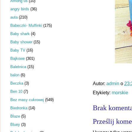
Among us
(10)
angry birds
(36)
auta
(210)
Babeczki- Muffinki
(175)
Baby shark
(4)
Baby shower
(15)
Baby TV
(16)
Bajkowe
(301)
Baletnica
(15)
balon
(6)
Beczka
(3)
Autor:
admin
o
23:
Ben 10
(7)
Etykiety:
morskie
Bez masy cukrowej
(549)
Brak komenta
Biedronka
(14)
Blaze
(5)
Prześlij kome
Bluey
(3)