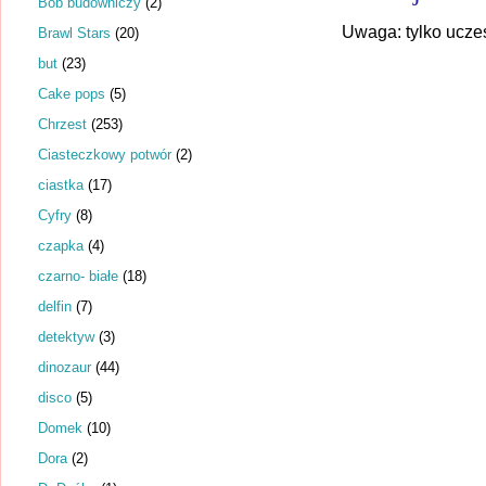
Bob budowniczy
(2)
Uwaga: tylko ucze
Brawl Stars
(20)
but
(23)
Cake pops
(5)
Chrzest
(253)
Ciasteczkowy potwór
(2)
ciastka
(17)
Cyfry
(8)
czapka
(4)
czarno- białe
(18)
delfin
(7)
detektyw
(3)
dinozaur
(44)
disco
(5)
Domek
(10)
Dora
(2)