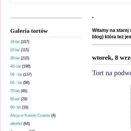
.
Galeria tortów
Witamy na starej 
blog) która też j
18-lat
(107)
20-lat
(115)
wtorek, 8 wrz
30-lat
(210)
40- lat
(198)
Tort na podw
50 - lat
(137)
60 - lat
(98)
70-lat
(46)
80-lat
(29)
90- lat
(16)
Alicja w Krainie Czarów
(4)
alkohol
(64)