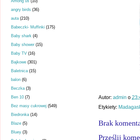
Among us
(10)
angry birds
(36)
auta
(210)
Babeczki- Muffinki
(175)
Baby shark
(4)
Baby shower
(15)
Baby TV
(16)
Bajkowe
(301)
Baletnica
(15)
balon
(6)
Beczka
(3)
Ben 10
(7)
Autor:
admin
o
23:
Bez masy cukrowej
(549)
Etykiety:
Madagas
Biedronka
(14)
Brak komenta
Blaze
(5)
Bluey
(3)
Prześlij kome