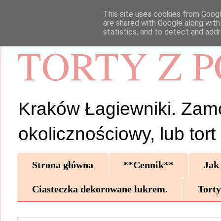
This site uses cookies from Google
are shared with Google along with
statistics, and to detect and add
TORTY Z 
Kraków Łagiewniki. Zamów 
okolicznościowy, lub tor
Strona główna
**Cennik**
Jak
Ciasteczka dekorowane lukrem.
Torty