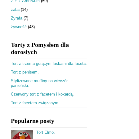
Ż Y Z Archiwum
(59)
żaba
(14)
Żyrafa
(7)
żywność
(48)
Torty z Pomysłem dla
dorosłych
Tort z trzema gorącym laskami dla faceta.
Tort z penisem.
Stylizowane muffiny na wieczór
panieński.
Czerwony tort z facetem i kokardą.
Tort z facetem związanym.
Popularne posty
Tort Elmo.