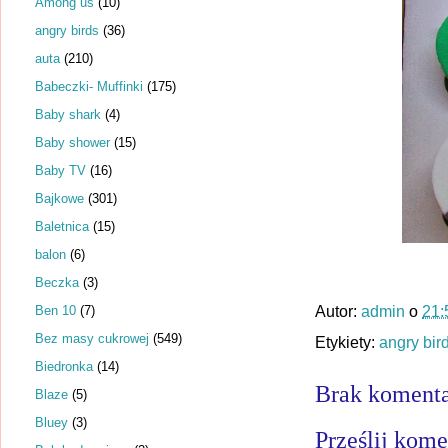
Among us
(10)
angry birds
(36)
auta
(210)
Babeczki- Muffinki
(175)
Baby shark
(4)
Baby shower
(15)
Baby TV
(16)
Bajkowe
(301)
Baletnica
(15)
balon
(6)
Beczka
(3)
Ben 10
(7)
Autor:
admin
o
21:
Bez masy cukrowej
(549)
Etykiety:
angry bir
Biedronka
(14)
Brak komenta
Blaze
(5)
Bluey
(3)
Prześlij kome