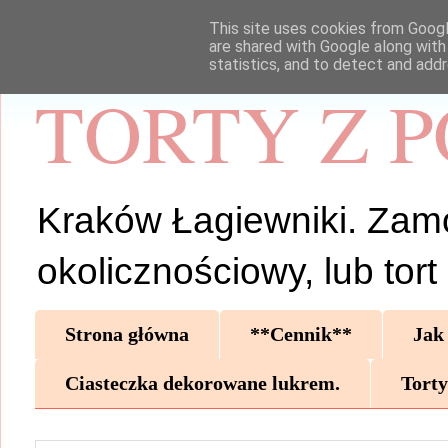
This site uses cookies from Google
are shared with Google along with
statistics, and to detect and add
TORTY Z 
Kraków Łagiewniki. Zamów 
okolicznościowy, lub tor
Strona główna
**Cennik**
Jak
Ciasteczka dekorowane lukrem.
Torty