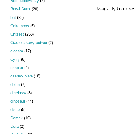
Bob budowniczy
(2)
Uwaga: tylko ucze
Brawl Stars
(20)
but
(23)
Cake pops
(5)
Chrzest
(253)
Ciasteczkowy potwór
(2)
ciastka
(17)
Cyfry
(8)
czapka
(4)
czarno- białe
(18)
delfin
(7)
detektyw
(3)
dinozaur
(44)
disco
(5)
Domek
(10)
Dora
(2)