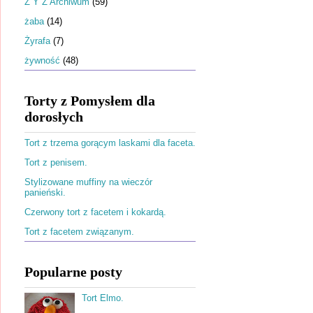
Ż Y Z Archiwum
(59)
żaba
(14)
Żyrafa
(7)
żywność
(48)
Torty z Pomysłem dla
dorosłych
Tort z trzema gorącym laskami dla faceta.
Tort z penisem.
Stylizowane muffiny na wieczór
panieński.
Czerwony tort z facetem i kokardą.
Tort z facetem związanym.
Popularne posty
Tort Elmo.