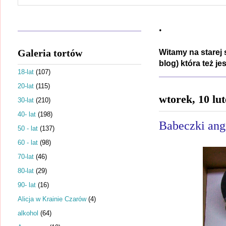
.
Galeria tortów
Witamy na starej 
blog) która też j
18-lat
(107)
20-lat
(115)
wtorek, 10 lu
30-lat
(210)
40- lat
(198)
Babeczki angr
50 - lat
(137)
60 - lat
(98)
70-lat
(46)
80-lat
(29)
90- lat
(16)
Alicja w Krainie Czarów
(4)
alkohol
(64)