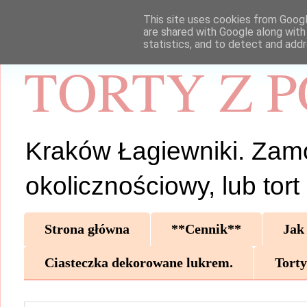
This site uses cookies from Google
are shared with Google along with
statistics, and to detect and add
TORTY Z 
Kraków Łagiewniki. Zamów 
okolicznościowy, lub tor
Strona główna
**Cennik**
Jak
Ciasteczka dekorowane lukrem.
Torty