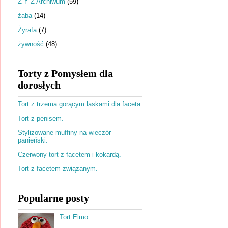
Ż Y Z Archiwum
(59)
żaba
(14)
Żyrafa
(7)
żywność
(48)
Torty z Pomysłem dla
dorosłych
Tort z trzema gorącym laskami dla faceta.
Tort z penisem.
Stylizowane muffiny na wieczór
panieński.
Czerwony tort z facetem i kokardą.
Tort z facetem związanym.
Popularne posty
Tort Elmo.