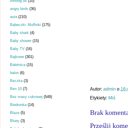
Among us
(10)
angry birds
(36)
auta
(210)
Babeczki- Muffinki
(175)
Baby shark
(4)
Baby shower
(15)
Baby TV
(16)
Bajkowe
(301)
Baletnica
(15)
balon
(6)
Beczka
(3)
Ben 10
(7)
Autor:
admin
o
16:
Bez masy cukrowej
(549)
Etykiety:
Miś
Biedronka
(14)
Brak komenta
Blaze
(5)
Bluey
(3)
Prześlij kome