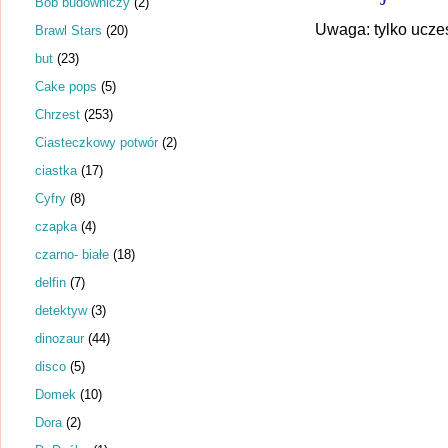
Bob budowniczy
(2)
Uwaga: tylko ucze
Brawl Stars
(20)
but
(23)
Cake pops
(5)
Chrzest
(253)
Ciasteczkowy potwór
(2)
ciastka
(17)
Cyfry
(8)
czapka
(4)
czarno- białe
(18)
delfin
(7)
detektyw
(3)
dinozaur
(44)
disco
(5)
Domek
(10)
Dora
(2)