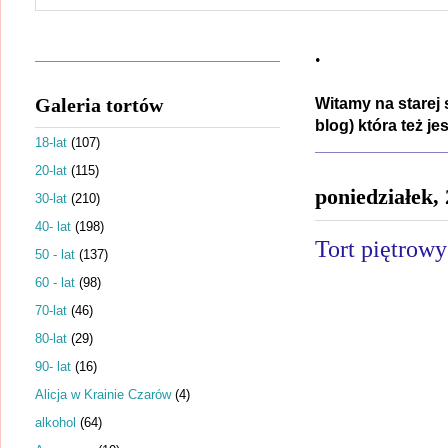
.
Galeria tortów
Witamy na starej 
blog) która też j
18-lat
(107)
20-lat
(115)
poniedziałek,
30-lat
(210)
40- lat
(198)
Tort piętrowy
50 - lat
(137)
60 - lat
(98)
70-lat
(46)
80-lat
(29)
90- lat
(16)
Alicja w Krainie Czarów
(4)
alkohol
(64)