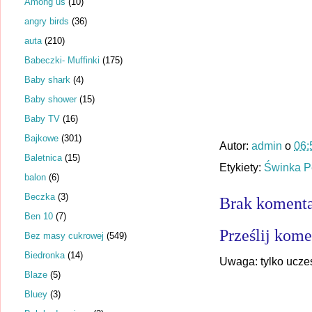
Among us
(10)
angry birds
(36)
auta
(210)
Babeczki- Muffinki
(175)
Baby shark
(4)
Baby shower
(15)
Baby TV
(16)
Bajkowe
(301)
Autor:
admin
o
06:
Baletnica
(15)
Etykiety:
Świnka 
balon
(6)
Beczka
(3)
Brak komenta
Ben 10
(7)
Prześlij kome
Bez masy cukrowej
(549)
Biedronka
(14)
Uwaga: tylko ucze
Blaze
(5)
Bluey
(3)