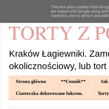
This site uses cookies from Google
are shared with Google along with
statistics, and to detect and add
TORTY Z 
Kraków Łagiewniki. Zamów 
okolicznościowy, lub tor
Strona główna
**Cennik**
Jak
Ciasteczka dekorowane lukrem.
Torty