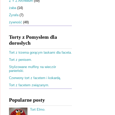
Ż Y Z Archiwum
(59)
żaba
(14)
Żyrafa
(7)
żywność
(48)
Torty z Pomysłem dla
dorosłych
Tort z trzema gorącym laskami dla faceta.
Tort z penisem.
Stylizowane muffiny na wieczór
panieński.
Czerwony tort z facetem i kokardą.
Tort z facetem związanym.
Popularne posty
Tort Elmo.