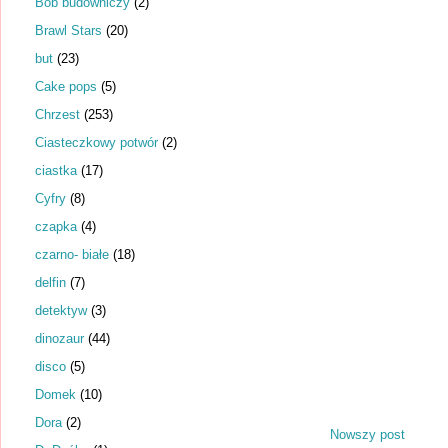
Bob budowniczy
(2)
Brawl Stars
(20)
but
(23)
Cake pops
(5)
Chrzest
(253)
Ciasteczkowy potwór
(2)
ciastka
(17)
Cyfry
(8)
czapka
(4)
czarno- białe
(18)
delfin
(7)
detektyw
(3)
dinozaur
(44)
disco
(5)
Domek
(10)
Dora
(2)
Nowszy post