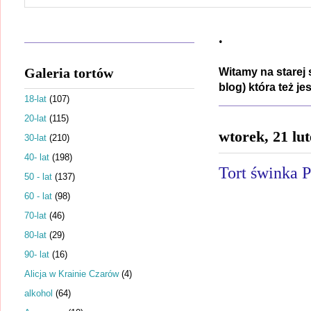
.
Galeria tortów
Witamy na starej 
blog) która też j
18-lat
(107)
20-lat
(115)
wtorek, 21 lu
30-lat
(210)
40- lat
(198)
Tort świnka 
50 - lat
(137)
60 - lat
(98)
70-lat
(46)
80-lat
(29)
90- lat
(16)
Alicja w Krainie Czarów
(4)
alkohol
(64)