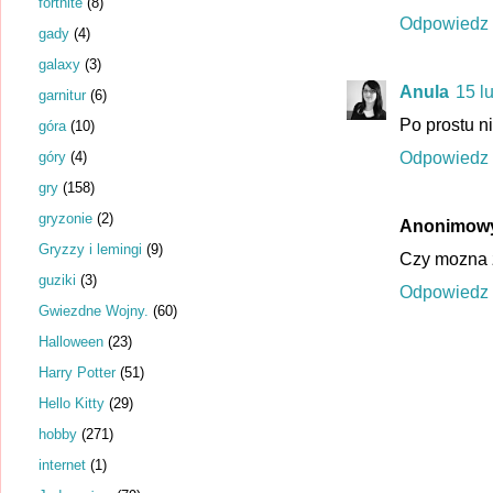
fortnite
(8)
Odpowiedz
gady
(4)
galaxy
(3)
Anula
15 l
garnitur
(6)
Po prostu n
góra
(10)
góry
(4)
Odpowiedz
gry
(158)
gryzonie
(2)
Anonimow
Gryzzy i lemingi
(9)
Czy mozna 
guziki
(3)
Odpowiedz
Gwiezdne Wojny.
(60)
Halloween
(23)
Harry Potter
(51)
Hello Kitty
(29)
hobby
(271)
internet
(1)