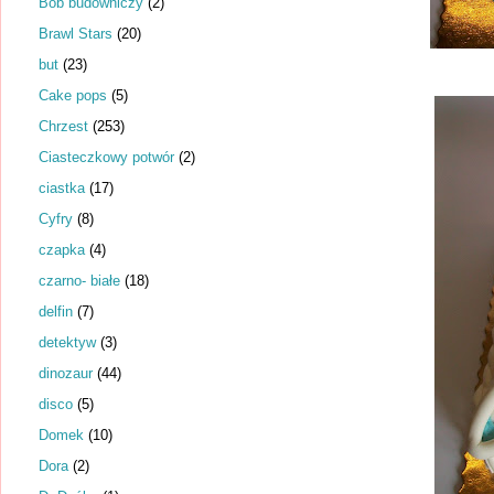
Bob budowniczy
(2)
Brawl Stars
(20)
but
(23)
Cake pops
(5)
Chrzest
(253)
Ciasteczkowy potwór
(2)
ciastka
(17)
Cyfry
(8)
czapka
(4)
czarno- białe
(18)
delfin
(7)
detektyw
(3)
dinozaur
(44)
disco
(5)
Domek
(10)
Dora
(2)