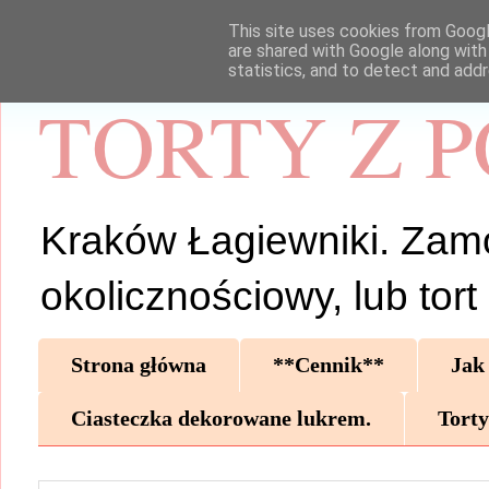
This site uses cookies from Google
are shared with Google along with
statistics, and to detect and add
TORTY Z 
Kraków Łagiewniki. Zamów 
okolicznościowy, lub tor
Strona główna
**Cennik**
Jak
Ciasteczka dekorowane lukrem.
Torty