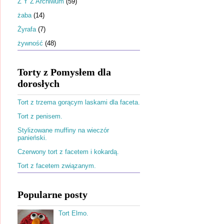
Ż Y Z Archiwum
(59)
żaba
(14)
Żyrafa
(7)
żywność
(48)
Torty z Pomysłem dla
dorosłych
Tort z trzema gorącym laskami dla faceta.
Tort z penisem.
Stylizowane muffiny na wieczór
panieński.
Czerwony tort z facetem i kokardą.
Tort z facetem związanym.
Popularne posty
Tort Elmo.