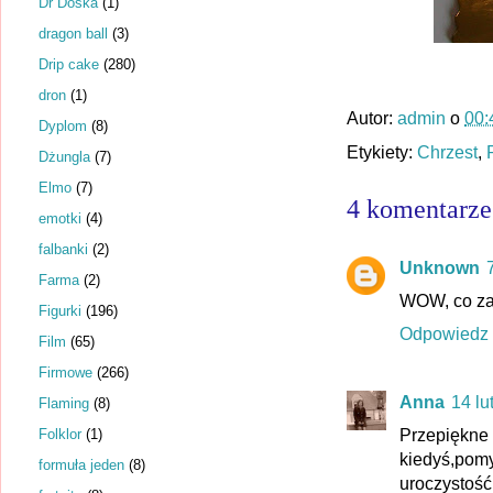
Dr Dośka
(1)
dragon ball
(3)
Drip cake
(280)
dron
(1)
Autor:
admin
o
00:
Dyplom
(8)
Etykiety:
Chrzest
,
Dżungla
(7)
Elmo
(7)
4 komentarze
emotki
(4)
falbanki
(2)
Unknown
Farma
(2)
WOW, co za 
Figurki
(196)
Odpowiedz
Film
(65)
Firmowe
(266)
Anna
14 lu
Flaming
(8)
Folklor
(1)
Przepiękne
kiedyś,po
formuła jeden
(8)
uroczystość