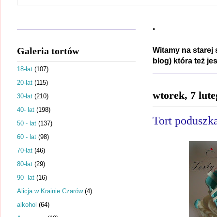
.
Galeria tortów
Witamy na starej 
blog) która też j
18-lat
(107)
20-lat
(115)
wtorek, 7 lut
30-lat
(210)
40- lat
(198)
Tort poduszka
50 - lat
(137)
60 - lat
(98)
70-lat
(46)
80-lat
(29)
90- lat
(16)
Alicja w Krainie Czarów
(4)
alkohol
(64)