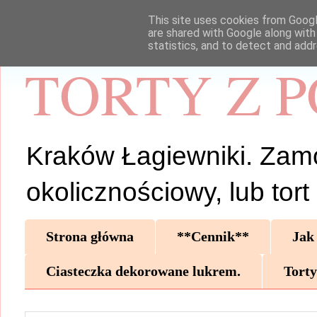
This site uses cookies from Google
are shared with Google along with
statistics, and to detect and add
TORTY Z 
Kraków Łagiewniki. Zamów 
okolicznościowy, lub tor
Strona główna
**Cennik**
Jak
Ciasteczka dekorowane lukrem.
Torty