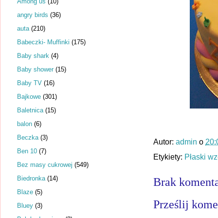
Among us
(10)
angry birds
(36)
auta
(210)
Babeczki- Muffinki
(175)
Baby shark
(4)
Baby shower
(15)
Baby TV
(16)
Bajkowe
(301)
Baletnica
(15)
balon
(6)
Beczka
(3)
Autor:
admin
o
20:
Ben 10
(7)
Etykiety:
Płaski wz
Bez masy cukrowej
(549)
Biedronka
(14)
Brak komenta
Blaze
(5)
Prześlij kome
Bluey
(3)