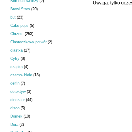
Bob budowniczy
(2)
Uwaga: tylko ucze
Brawl Stars
(20)
but
(23)
Cake pops
(5)
Chrzest
(253)
Ciasteczkowy potwór
(2)
ciastka
(17)
Cyfry
(8)
czapka
(4)
czarno- białe
(18)
delfin
(7)
detektyw
(3)
dinozaur
(44)
disco
(5)
Domek
(10)
Dora
(2)