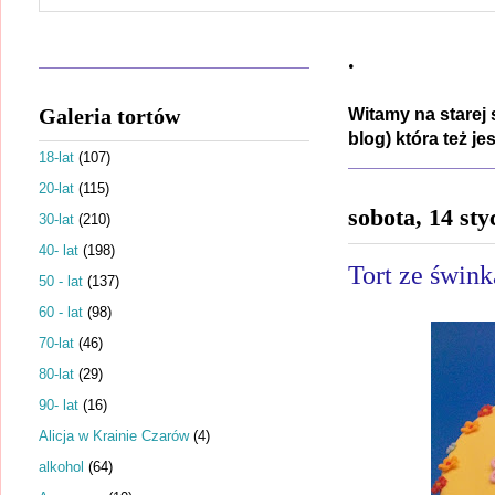
.
Galeria tortów
Witamy na starej 
blog) która też j
18-lat
(107)
20-lat
(115)
sobota, 14 sty
30-lat
(210)
40- lat
(198)
Tort ze śwink
50 - lat
(137)
60 - lat
(98)
70-lat
(46)
80-lat
(29)
90- lat
(16)
Alicja w Krainie Czarów
(4)
alkohol
(64)