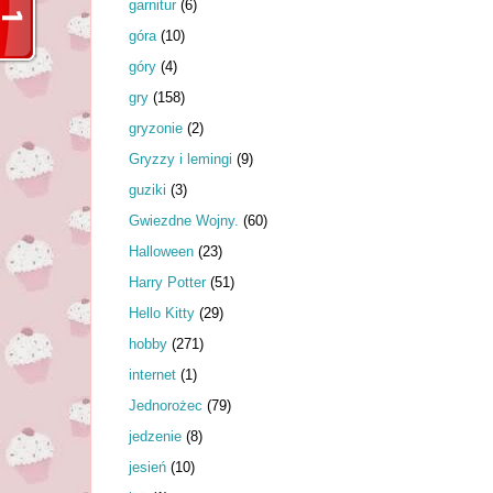
garnitur
(6)
góra
(10)
góry
(4)
gry
(158)
gryzonie
(2)
Gryzzy i lemingi
(9)
guziki
(3)
Gwiezdne Wojny.
(60)
Halloween
(23)
Harry Potter
(51)
Hello Kitty
(29)
hobby
(271)
internet
(1)
Jednorożec
(79)
jedzenie
(8)
jesień
(10)