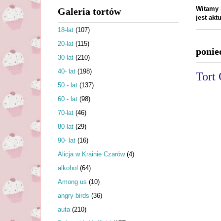
Witamy n
Galeria tortów
jest ak
18-lat
(107)
20-lat
(115)
ponie
30-lat
(210)
40- lat
(198)
Tort
50 - lat
(137)
60 - lat
(98)
70-lat
(46)
80-lat
(29)
90- lat
(16)
Alicja w Krainie Czarów
(4)
alkohol
(64)
Among us
(10)
angry birds
(36)
auta
(210)