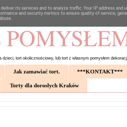
deliver its services and to analyze traffic. Your IP address and 
formance and security metrics to ensure quality of service, gen
abuse.
 POMYSŁEM
 dzieci, tort okolicznościowy, lub tort z własnym pomysłem dekoracji
Jak zamawiać tort.
***KONTAKT***
Torty dla dorosłych Kraków