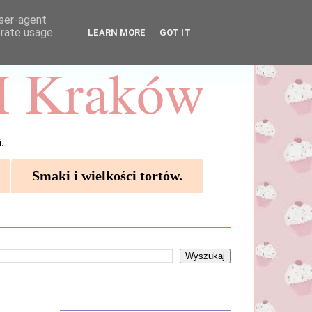
user-agent
erate usage
LEARN MORE
GOT IT
 Kraków
.
Smaki i wielkości tortów.