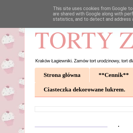
This site uses cookies from Google to 
are shared with Google along with per
statistics, and to detect and address 
TORTY Z
Kraków Łagiewniki. Zamów tort urodzinowy, tort dla
Strona główna
**Cennik**
Ciasteczka dekorowane lukrem.
.