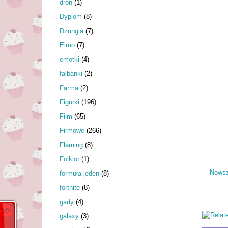
dron
(1)
Dyplom
(8)
Dżungla
(7)
Elmo
(7)
emotki
(4)
falbanki
(2)
Farma
(2)
Figurki
(196)
Film
(65)
Firmowe
(266)
Flaming
(8)
Folklor
(1)
Nowsz
formuła jeden
(8)
fortnite
(8)
gady
(4)
galaxy
(3)