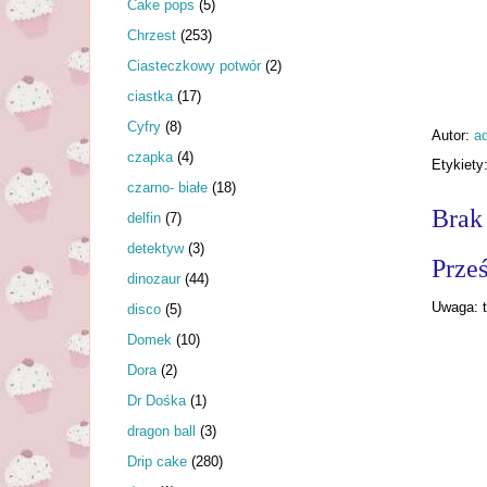
Cake pops
(5)
Chrzest
(253)
Ciasteczkowy potwór
(2)
ciastka
(17)
Cyfry
(8)
Autor:
a
czapka
(4)
Etykiety
czarno- białe
(18)
Brak
delfin
(7)
detektyw
(3)
Prześ
dinozaur
(44)
Uwaga: t
disco
(5)
Domek
(10)
Dora
(2)
Dr Dośka
(1)
dragon ball
(3)
Drip cake
(280)