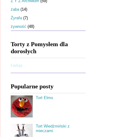
Ż Y Z Archiwum
(59)
żaba
(14)
Żyrafa
(7)
żywność
(48)
Torty z Pomysłem dla
dorosłych
Ładuję...
Popularne posty
Tort Elmo.
Tort Wiedźmiński z
mieczami.