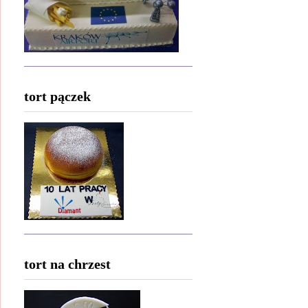
tort pączek
tort na chrzest