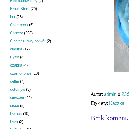
Bob budowniczy
(2)
Brawl Stars
(20)
but
(23)
Cake pops
(5)
Chrzest
(253)
Ciasteczkowy potwór
(2)
ciastka
(17)
Cyfry
(8)
czapka
(4)
czarno- białe
(18)
delfin
(7)
detektyw
(3)
Autor:
admin
o
23:
dinozaur
(44)
Etykiety:
Kaczka
disco
(5)
Domek
(10)
Brak komenta
Dora
(2)