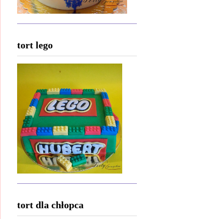
tort lego
tort dla chłopca