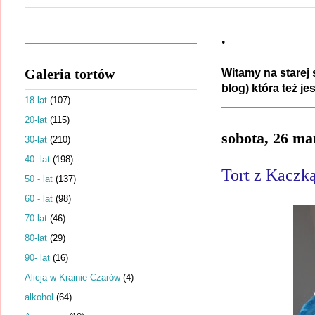
.
Galeria tortów
Witamy na starej 
blog) która też j
18-lat
(107)
20-lat
(115)
sobota, 26 ma
30-lat
(210)
40- lat
(198)
Tort z Kaczk
50 - lat
(137)
60 - lat
(98)
70-lat
(46)
80-lat
(29)
90- lat
(16)
Alicja w Krainie Czarów
(4)
alkohol
(64)