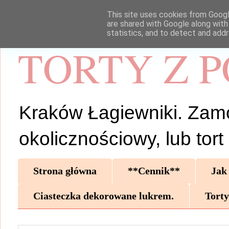
This site uses cookies from Google
are shared with Google along with
statistics, and to detect and add
TORTY Z 
Kraków Łagiewniki. Zamów 
okolicznościowy, lub tor
Strona główna
**Cennik**
Jak
Ciasteczka dekorowane lukrem.
Torty