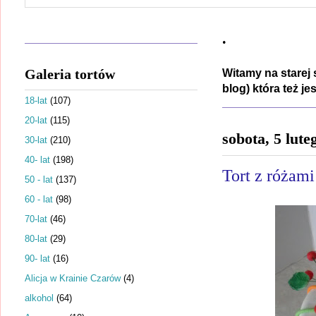
.
Galeria tortów
Witamy na starej 
blog) która też j
18-lat
(107)
20-lat
(115)
sobota, 5 lute
30-lat
(210)
40- lat
(198)
Tort z różami
50 - lat
(137)
60 - lat
(98)
70-lat
(46)
80-lat
(29)
90- lat
(16)
Alicja w Krainie Czarów
(4)
alkohol
(64)