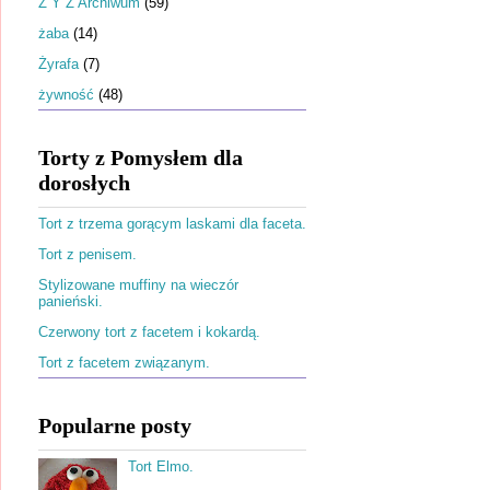
Ż Y Z Archiwum
(59)
żaba
(14)
Żyrafa
(7)
żywność
(48)
Torty z Pomysłem dla
dorosłych
Tort z trzema gorącym laskami dla faceta.
Tort z penisem.
Stylizowane muffiny na wieczór
panieński.
Czerwony tort z facetem i kokardą.
Tort z facetem związanym.
Popularne posty
Tort Elmo.