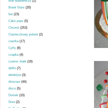
Bob budowniczy
(2)
Brawl Stars
(20)
but
(23)
Cake pops
(5)
Chrzest
(253)
Ciasteczkowy potwór
(2)
ciastka
(17)
Cyfry
(8)
czapka
(4)
czarno- białe
(18)
delfin
(7)
detektyw
(3)
dinozaur
(44)
disco
(5)
Domek
(10)
Dora
(2)