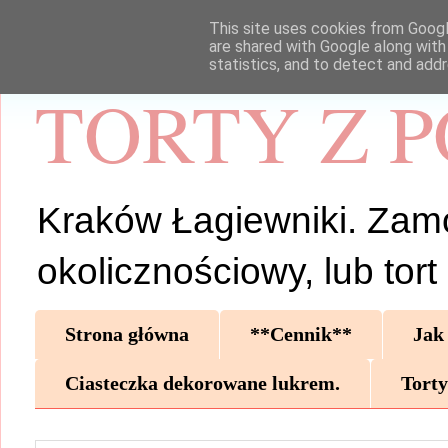
This site uses cookies from Google
are shared with Google along with
statistics, and to detect and add
TORTY Z 
Kraków Łagiewniki. Zamów 
okolicznościowy, lub tor
Strona główna
**Cennik**
Jak
Ciasteczka dekorowane lukrem.
Torty