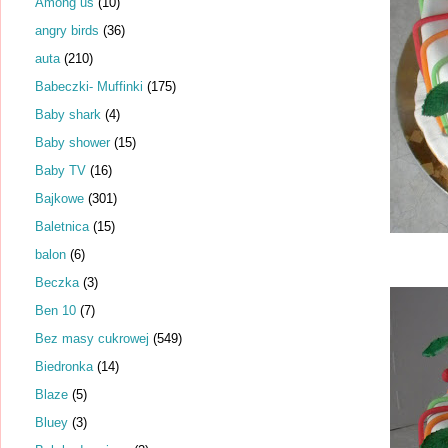
Among us
(10)
angry birds
(36)
auta
(210)
Babeczki- Muffinki
(175)
Baby shark
(4)
Baby shower
(15)
Baby TV
(16)
Bajkowe
(301)
Baletnica
(15)
balon
(6)
Beczka
(3)
Ben 10
(7)
Bez masy cukrowej
(549)
Biedronka
(14)
Blaze
(5)
Bluey
(3)