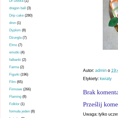
Dr Dośka
(1)
dragon ball
(3)
Drip cake
(280)
dron
(1)
Dyplom
(8)
Dżungla
(7)
Elmo
(7)
emotki
(4)
falbanki
(2)
Farma
(2)
Autor:
admin
o
19:
Figurki
(196)
Etykiety:
kwiaty
Film
(65)
Firmowe
(266)
Brak komenta
Flaming
(8)
Prześlij kome
Folklor
(1)
formuła jeden
(8)
Uwaga: tylko ucze