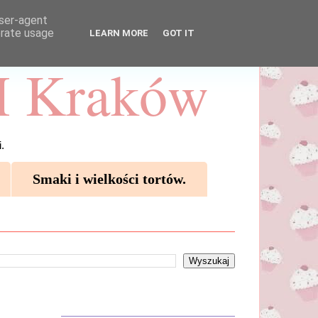
user-agent
erate usage
LEARN MORE
GOT IT
 Kraków
.
Smaki i wielkości tortów.