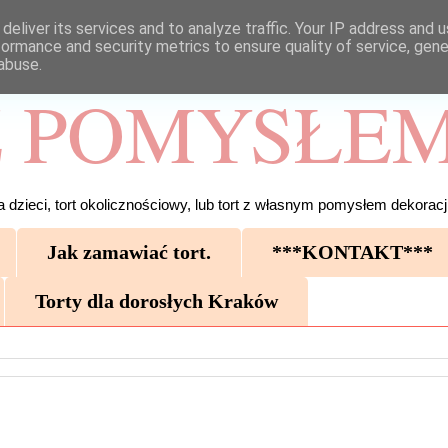
deliver its services and to analyze traffic. Your IP address and 
formance and security metrics to ensure quality of service, gen
abuse.
 POMYSŁEM
 dzieci, tort okolicznościowy, lub tort z własnym pomysłem dekoracji
Jak zamawiać tort.
***KONTAKT***
Torty dla dorosłych Kraków