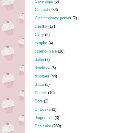
Cake pops
(5)
Chrzest
(253)
Ciasteczkowy potwór
(2)
ciastka
(17)
Cyfry
(8)
czapka
(4)
czarno- białe
(18)
delfin
(7)
detektyw
(3)
dinozaur
(44)
disco
(5)
Domek
(10)
Dora
(2)
Dr Dośka
(1)
dragon ball
(3)
Drip cake
(280)