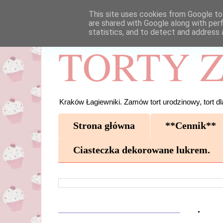
This site uses cookies from Google to 
are shared with Google along with per
statistics, and to detect and address 
TORTY Z
Kraków Łagiewniki. Zamów tort urodzinowy, tort dla
Strona główna
**Cennik**
Ciasteczka dekorowane lukrem.
.