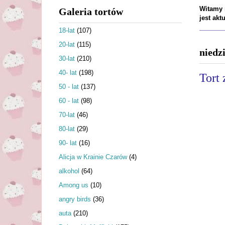
Witamy n
Galeria tortów
jest ak
18-lat
(107)
20-lat
(115)
niedz
30-lat
(210)
40- lat
(198)
Tort
50 - lat
(137)
60 - lat
(98)
70-lat
(46)
80-lat
(29)
90- lat
(16)
Alicja w Krainie Czarów
(4)
alkohol
(64)
Among us
(10)
angry birds
(36)
auta
(210)