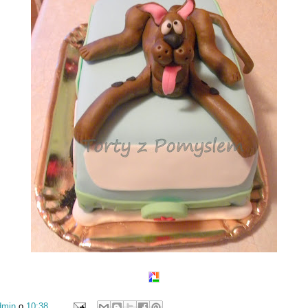
dmin
o
10:38