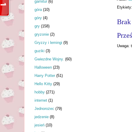
garnitur
(6)
Etykiety
góra
(10)
góry
(4)
Brak
gry
(158)
Prześ
gryzonie
(2)
Gryzzy i lemingi
(9)
Uwaga: t
guziki
(3)
Gwiezdne Wojny.
(60)
Halloween
(23)
Harry Potter
(51)
Hello Kitty
(29)
hobby
(271)
internet
(1)
Jednorożec
(79)
jedzenie
(8)
jesień
(10)