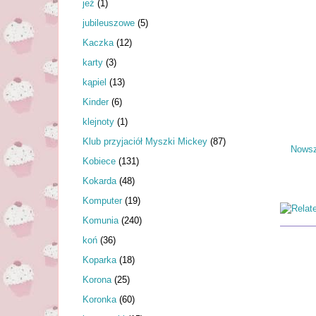
jeż
(1)
jubileuszowe
(5)
Kaczka
(12)
karty
(3)
kąpiel
(13)
Kinder
(6)
klejnoty
(1)
Klub przyjaciół Myszki Mickey
(87)
Nowsz
Kobiece
(131)
Kokarda
(48)
Komputer
(19)
Komunia
(240)
koń
(36)
Koparka
(18)
Korona
(25)
Koronka
(60)