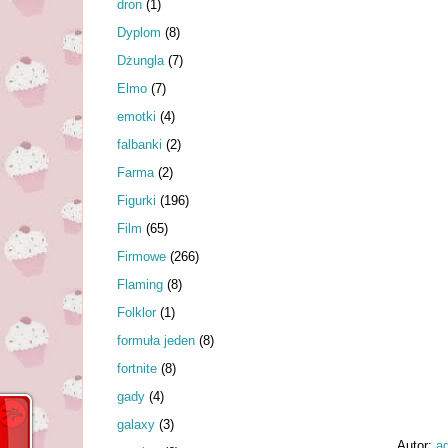
dron
(1)
Dyplom
(8)
Dżungla
(7)
Elmo
(7)
emotki
(4)
falbanki
(2)
Farma
(2)
Figurki
(196)
Film
(65)
Firmowe
(266)
Flaming
(8)
Folklor
(1)
formuła jeden
(8)
fortnite
(8)
gady
(4)
galaxy
(3)
Autor:
a