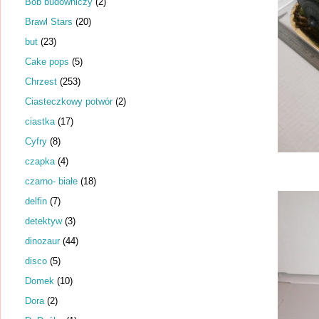
Bob budowniczy
(2)
Brawl Stars
(20)
but
(23)
Cake pops
(5)
Chrzest
(253)
Ciasteczkowy potwór
(2)
ciastka
(17)
Cyfry
(8)
czapka
(4)
czarno- białe
(18)
delfin
(7)
detektyw
(3)
dinozaur
(44)
disco
(5)
Domek
(10)
Dora
(2)