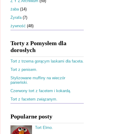
Ż Y Z Archiwum
(59)
żaba
(14)
Żyrafa
(7)
żywność
(48)
Torty z Pomysłem dla
dorosłych
Tort z trzema gorącym laskami dla faceta.
Tort z penisem.
Stylizowane muffiny na wieczór
panieński.
Czerwony tort z facetem i kokardą.
Tort z facetem związanym.
Popularne posty
Tort Elmo.