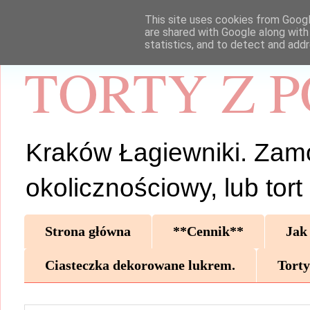
This site uses cookies from Google
are shared with Google along with
statistics, and to detect and add
TORTY Z 
Kraków Łagiewniki. Zamów 
okolicznościowy, lub tor
Strona główna
**Cennik**
Jak
Ciasteczka dekorowane lukrem.
Torty