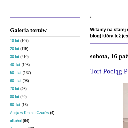
.
Galeria tortów
Witamy na starej 
blog) która też j
18-lat
(107)
20-lat
(115)
sobota, 16 pa
30-lat
(210)
40- lat
(198)
Tort Pociąg P
50 - lat
(137)
60 - lat
(98)
70-lat
(46)
80-lat
(29)
90- lat
(16)
Alicja w Krainie Czarów
(4)
alkohol
(64)