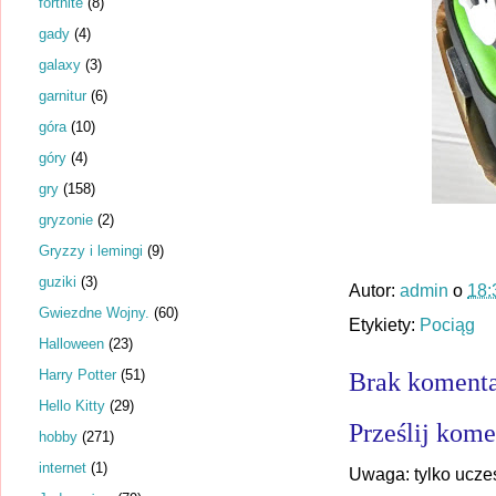
fortnite
(8)
gady
(4)
galaxy
(3)
garnitur
(6)
góra
(10)
góry
(4)
gry
(158)
gryzonie
(2)
Gryzzy i lemingi
(9)
guziki
(3)
Autor:
admin
o
18:
Gwiezdne Wojny.
(60)
Etykiety:
Pociąg
Halloween
(23)
Harry Potter
(51)
Brak komenta
Hello Kitty
(29)
Prześlij kome
hobby
(271)
internet
(1)
Uwaga: tylko ucze