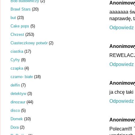
Bob budowniczy
(2)
Anonimow
Brawl Stars
(20)
aaaaaaa św
but
(23)
naprawdę, t
Cake pops
(5)
Odpowiedz
Chrzest
(253)
Ciasteczkowy potwór
(2)
Anonimow
ciastka
(17)
REWELACJA
Cyfry
(8)
Odpowiedz
czapka
(4)
czarno- białe
(18)
Anonimow
delfin
(7)
ja chcę taki 
detektyw
(3)
Odpowiedz
dinozaur
(44)
disco
(5)
Domek
(10)
Anonimow
Dora
(2)
Polecam!!! 