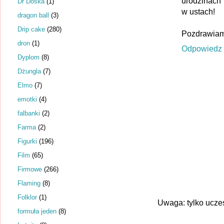
urodzinach 
Dr Dośka
(1)
w ustach!
dragon ball
(3)
Drip cake
(280)
Pozdrawiam
dron
(1)
Odpowiedz
Dyplom
(8)
Dżungla
(7)
Elmo
(7)
emotki
(4)
falbanki
(2)
Farma
(2)
Figurki
(196)
Film
(65)
Firmowe
(266)
Flaming
(8)
Folklor
(1)
Uwaga: tylko ucze
formuła jeden
(8)