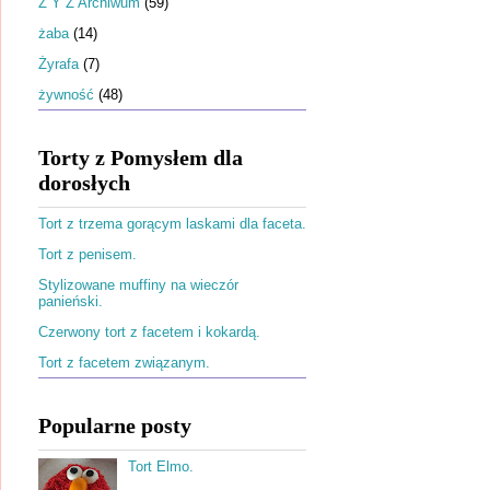
Ż Y Z Archiwum
(59)
żaba
(14)
Żyrafa
(7)
żywność
(48)
Torty z Pomysłem dla
dorosłych
Tort z trzema gorącym laskami dla faceta.
Tort z penisem.
Stylizowane muffiny na wieczór
panieński.
Czerwony tort z facetem i kokardą.
Tort z facetem związanym.
Popularne posty
Tort Elmo.