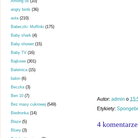
Among us
(10)
angry birds
(36)
auta
(210)
Babeczki- Muffinki
(175)
Baby shark
(4)
Baby shower
(15)
Baby TV
(16)
Bajkowe
(301)
Baletnica
(15)
balon
(6)
Beczka
(3)
Ben 10
(7)
Autor:
admin
o
15:
Bez masy cukrowej
(549)
Etykiety:
Spongeb
Biedronka
(14)
Blaze
(5)
4 komentarze
Bluey
(3)