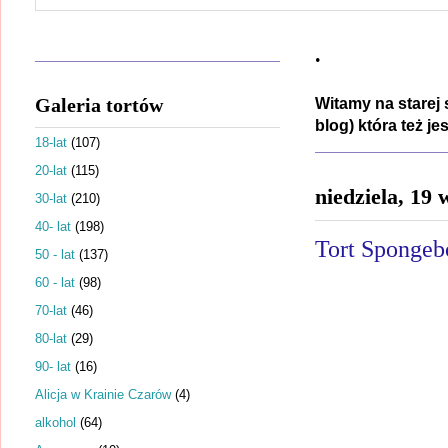
.
Galeria tortów
Witamy na starej 
blog) która też j
18-lat
(107)
20-lat
(115)
niedziela, 19
30-lat
(210)
40- lat
(198)
Tort Spongeb
50 - lat
(137)
60 - lat
(98)
70-lat
(46)
80-lat
(29)
90- lat
(16)
Alicja w Krainie Czarów
(4)
alkohol
(64)