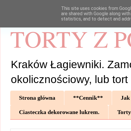
This site uses cookies from Google
are shared with Google along with
statistics, and to detect and add
TORTY Z 
Kraków Łagiewniki. Zamów 
okolicznościowy, lub tor
Strona główna
**Cennik**
Jak
Ciasteczka dekorowane lukrem.
Torty