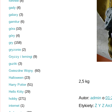
fortnite
(8)
gady
(4)
galaxy
(3)
garnitur
(6)
góra
(10)
góry
(4)
gry
(158)
gryzonie
(2)
Gryzzy i lemingi
(9)
guziki
(3)
Gwiezdne Wojny.
(60)
Halloween
(23)
2,5 kg
Harry Potter
(51)
Hello Kitty
(29)
Autor:
admin
o
01:
hobby
(271)
Etykiety:
Ż Y Z Ar
internet
(1)