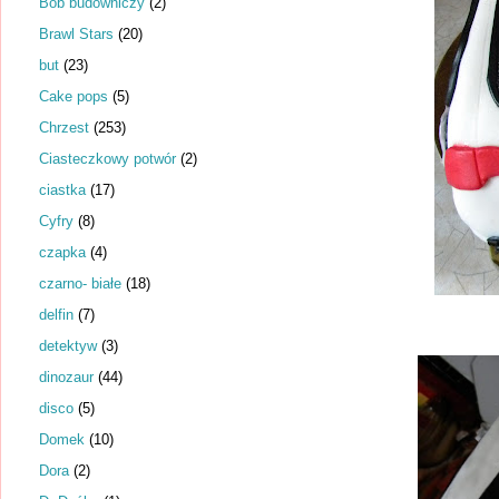
Bob budowniczy
(2)
Brawl Stars
(20)
but
(23)
Cake pops
(5)
Chrzest
(253)
Ciasteczkowy potwór
(2)
ciastka
(17)
Cyfry
(8)
czapka
(4)
czarno- białe
(18)
delfin
(7)
detektyw
(3)
dinozaur
(44)
disco
(5)
Domek
(10)
Dora
(2)