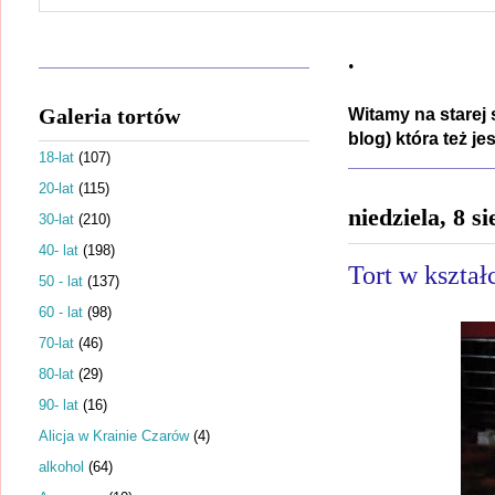
.
Galeria tortów
Witamy na starej 
blog) która też j
18-lat
(107)
20-lat
(115)
niedziela, 8 s
30-lat
(210)
40- lat
(198)
Tort w kształ
50 - lat
(137)
60 - lat
(98)
70-lat
(46)
80-lat
(29)
90- lat
(16)
Alicja w Krainie Czarów
(4)
alkohol
(64)