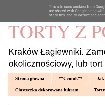
This site uses cookies from Google
are shared with Google along with
statistics, and to detect and add
TORTY Z 
Kraków Łagiewniki. Zamów 
okolicznościowy, lub tor
Strona główna
**Cennik**
Jak
Ciasteczka dekorowane lukrem.
Torty