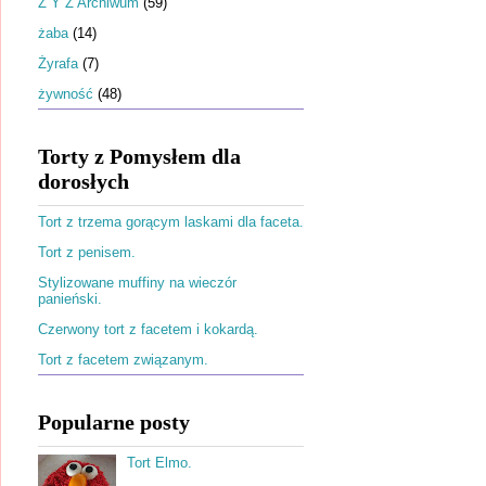
Ż Y Z Archiwum
(59)
żaba
(14)
Żyrafa
(7)
żywność
(48)
Torty z Pomysłem dla
dorosłych
Tort z trzema gorącym laskami dla faceta.
Tort z penisem.
Stylizowane muffiny na wieczór
panieński.
Czerwony tort z facetem i kokardą.
Tort z facetem związanym.
Popularne posty
Tort Elmo.