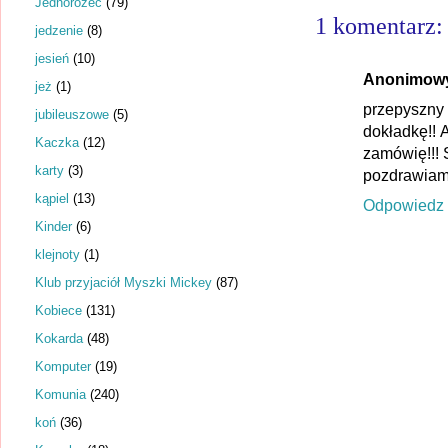
Jednorożec
(79)
1 komentarz:
jedzenie
(8)
jesień
(10)
Anonimow
jeż
(1)
przepyszny 
jubileuszowe
(5)
dokładkę!! A
Kaczka
(12)
zamówię!!! S
karty
(3)
pozdrawiam
kąpiel
(13)
Odpowiedz
Kinder
(6)
klejnoty
(1)
Klub przyjaciół Myszki Mickey
(87)
Kobiece
(131)
Kokarda
(48)
Komputer
(19)
Komunia
(240)
koń
(36)