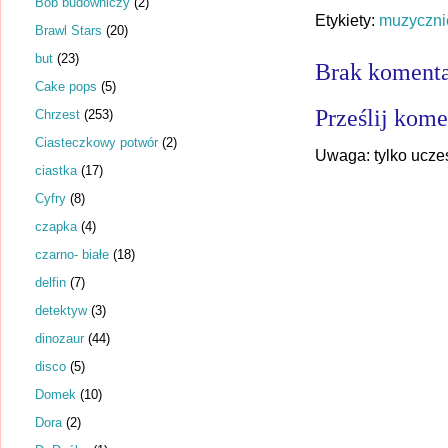
Bob budowniczy
(2)
Etykiety:
muzyczni
Brawl Stars
(20)
but
(23)
Brak komenta
Cake pops
(5)
Prześlij kome
Chrzest
(253)
Ciasteczkowy potwór
(2)
Uwaga: tylko ucze
ciastka
(17)
Cyfry
(8)
czapka
(4)
czarno- białe
(18)
delfin
(7)
detektyw
(3)
dinozaur
(44)
disco
(5)
Domek
(10)
Dora
(2)