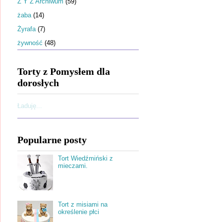
Ż Y Z Archiwum
(59)
żaba
(14)
Żyrafa
(7)
żywność
(48)
Torty z Pomysłem dla
dorosłych
Ładuję...
Popularne posty
Tort Wiedźmiński z
mieczami.
Tort z misiami na
określenie płci