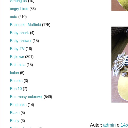
Among us
(10)
angry birds
(36)
auta
(210)
Babeczki- Muffinki
(175)
Baby shark
(4)
Baby shower
(15)
Baby TV
(16)
Bajkowe
(301)
Baletnica
(15)
balon
(6)
Beczka
(3)
Ben 10
(7)
Bez masy cukrowej
(549)
Biedronka
(14)
Blaze
(5)
Bluey
(3)
Autor:
admin
o
14: