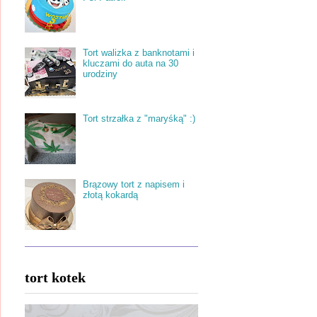
Tort walizka z banknotami i
kluczami do auta na 30
urodziny
Tort strzałka z "maryśką" :)
Brązowy tort z napisem i
złotą kokardą
tort kotek