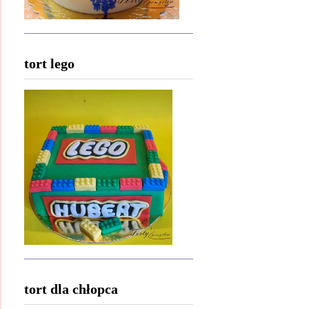
tort lego
tort dla chłopca