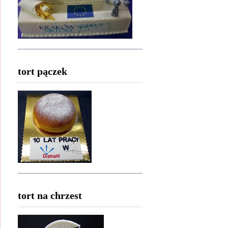
tort pączek
tort na chrzest