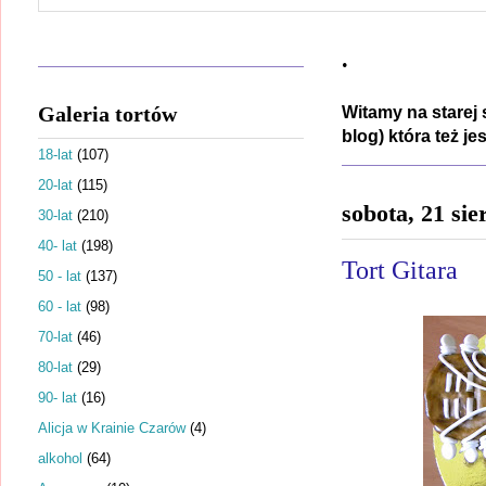
.
Galeria tortów
Witamy na starej 
blog) która też j
18-lat
(107)
20-lat
(115)
sobota, 21 sie
30-lat
(210)
40- lat
(198)
Tort Gitara
50 - lat
(137)
60 - lat
(98)
70-lat
(46)
80-lat
(29)
90- lat
(16)
Alicja w Krainie Czarów
(4)
alkohol
(64)