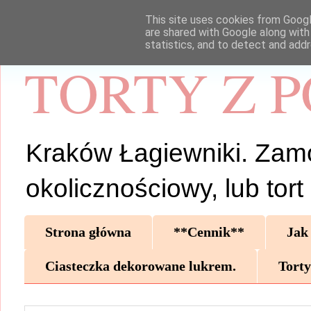
This site uses cookies from Google
are shared with Google along with
statistics, and to detect and add
TORTY Z 
Kraków Łagiewniki. Zamów 
okolicznościowy, lub tor
Strona główna
**Cennik**
Jak
Ciasteczka dekorowane lukrem.
Torty