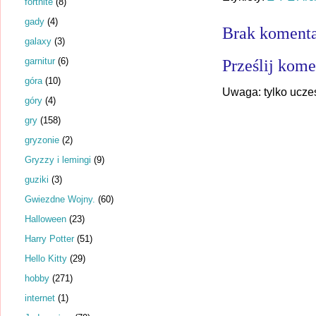
fortnite
(8)
gady
(4)
Brak komenta
galaxy
(3)
garnitur
(6)
Prześlij kome
góra
(10)
Uwaga: tylko ucze
góry
(4)
gry
(158)
gryzonie
(2)
Gryzzy i lemingi
(9)
guziki
(3)
Gwiezdne Wojny.
(60)
Halloween
(23)
Harry Potter
(51)
Hello Kitty
(29)
hobby
(271)
internet
(1)