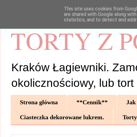
This site uses cookies from Google
are shared with Google along with
statistics, and to detect and add
TORTY Z 
Kraków Łagiewniki. Zamów 
okolicznościowy, lub tor
Strona główna
**Cennik**
Jak
Ciasteczka dekorowane lukrem.
Torty