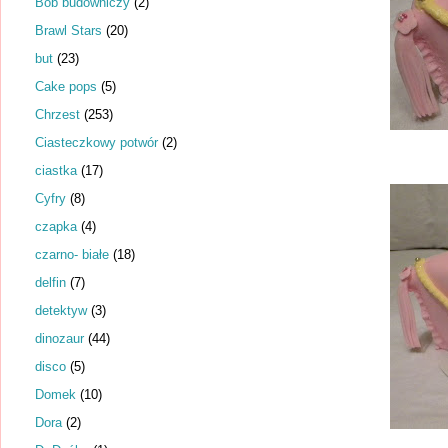
Bob budowniczy
(2)
Brawl Stars
(20)
but
(23)
Cake pops
(5)
Chrzest
(253)
Ciasteczkowy potwór
(2)
ciastka
(17)
Cyfry
(8)
czapka
(4)
czarno- białe
(18)
delfin
(7)
detektyw
(3)
dinozaur
(44)
disco
(5)
Domek
(10)
Dora
(2)