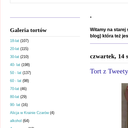
.
Galeria tortów
Witamy na starej 
blog) która też j
18-lat
(107)
20-lat
(115)
czwartek, 14 
30-lat
(210)
40- lat
(198)
Tort z Tweet
50 - lat
(137)
60 - lat
(98)
70-lat
(46)
80-lat
(29)
90- lat
(16)
Alicja w Krainie Czarów
(4)
alkohol
(64)