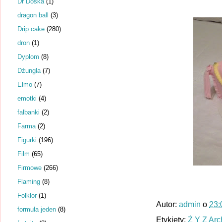
Dr Dośka
(1)
dragon ball
(3)
Drip cake
(280)
dron
(1)
Dyplom
(8)
Dżungla
(7)
Elmo
(7)
emotki
(4)
falbanki
(2)
Farma
(2)
Figurki
(196)
Film
(65)
Firmowe
(266)
Flaming
(8)
Folklor
(1)
Autor:
admin
o
23:
formuła jeden
(8)
Etykiety:
Ż Y Z Ar