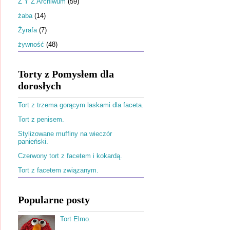
Ż Y Z Archiwum
(59)
żaba
(14)
Żyrafa
(7)
żywność
(48)
Torty z Pomysłem dla
dorosłych
Tort z trzema gorącym laskami dla faceta.
Tort z penisem.
Stylizowane muffiny na wieczór
panieński.
Czerwony tort z facetem i kokardą.
Tort z facetem związanym.
Popularne posty
Tort Elmo.