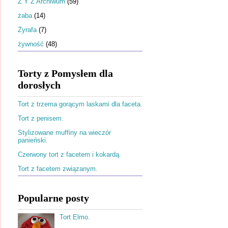
Ż Y Z Archiwum
(59)
żaba
(14)
Żyrafa
(7)
żywność
(48)
Torty z Pomysłem dla
dorosłych
Tort z trzema gorącym laskami dla faceta.
Tort z penisem.
Stylizowane muffiny na wieczór
panieński.
Czerwony tort z facetem i kokardą.
Tort z facetem związanym.
Popularne posty
Tort Elmo.