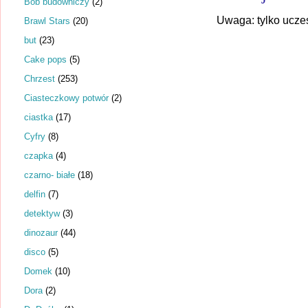
Bob budowniczy
(2)
Uwaga: tylko ucze
Brawl Stars
(20)
but
(23)
Cake pops
(5)
Chrzest
(253)
Ciasteczkowy potwór
(2)
ciastka
(17)
Cyfry
(8)
czapka
(4)
czarno- białe
(18)
delfin
(7)
detektyw
(3)
dinozaur
(44)
disco
(5)
Domek
(10)
Dora
(2)