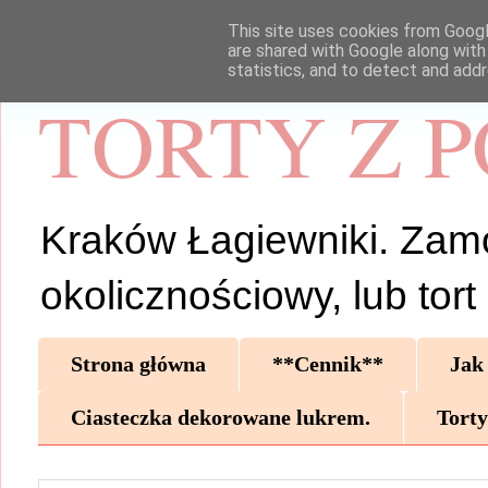
This site uses cookies from Google
are shared with Google along with
statistics, and to detect and add
TORTY Z 
Kraków Łagiewniki. Zamów 
okolicznościowy, lub tor
Strona główna
**Cennik**
Jak
Ciasteczka dekorowane lukrem.
Torty