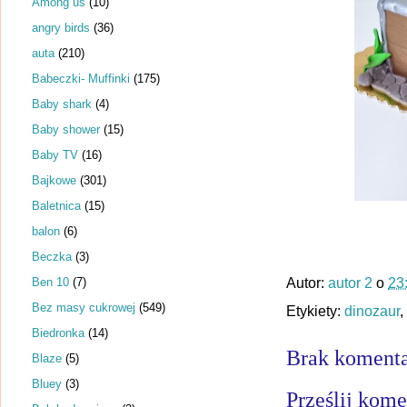
Among us
(10)
angry birds
(36)
auta
(210)
Babeczki- Muffinki
(175)
Baby shark
(4)
Baby shower
(15)
Baby TV
(16)
Bajkowe
(301)
Baletnica
(15)
balon
(6)
Beczka
(3)
Ben 10
(7)
Autor:
autor 2
o
23
Bez masy cukrowej
(549)
Etykiety:
dinozaur
,
Biedronka
(14)
Brak komenta
Blaze
(5)
Bluey
(3)
Prześlij kome