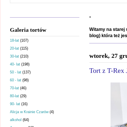
.
Galeria tortów
Witamy na starej 
blog) która też j
18-lat
(107)
20-lat
(115)
wtorek, 27 gr
30-lat
(210)
40- lat
(198)
Tort z T-Rex 
50 - lat
(137)
60 - lat
(98)
70-lat
(46)
80-lat
(29)
90- lat
(16)
Alicja w Krainie Czarów
(4)
alkohol
(64)