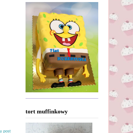
tort muffinkowy
y post