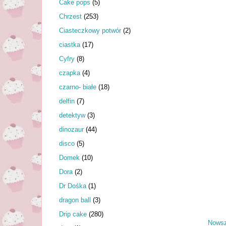
Cake pops
(5)
Chrzest
(253)
Ciasteczkowy potwór
(2)
ciastka
(17)
Cyfry
(8)
czapka
(4)
czarno- białe
(18)
delfin
(7)
detektyw
(3)
dinozaur
(44)
disco
(5)
Domek
(10)
Dora
(2)
Dr Dośka
(1)
dragon ball
(3)
Drip cake
(280)
Nowsz