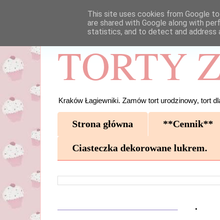
This site uses cookies from Google to 
are shared with Google along with per
statistics, and to detect and address 
TORTY Z
Kraków Łagiewniki. Zamów tort urodzinowy, tort dla
Strona główna
**Cennik**
Ciasteczka dekorowane lukrem.
.