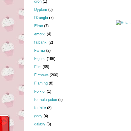
dron
(1)
Dyplom
(8)
Dżungla
(7)
Elmo
(7)
emotki
(4)
falbanki
(2)
Farma
(2)
Figurki
(196)
Film
(65)
Firmowe
(266)
Flaming
(8)
Folklor
(1)
formuła jeden
(8)
fortnite
(8)
gady
(4)
galaxy
(3)