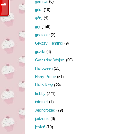
garnitur
(6)
góra
(10)
góry
(4)
gry
(158)
gryzonie
(2)
Gryzzy i lemingi
(9)
guziki
(3)
Gwiezdne Wojny.
(60)
Halloween
(23)
Harry Potter
(51)
Hello Kitty
(29)
hobby
(271)
internet
(1)
Jednorożec
(79)
jedzenie
(8)
jesień
(10)