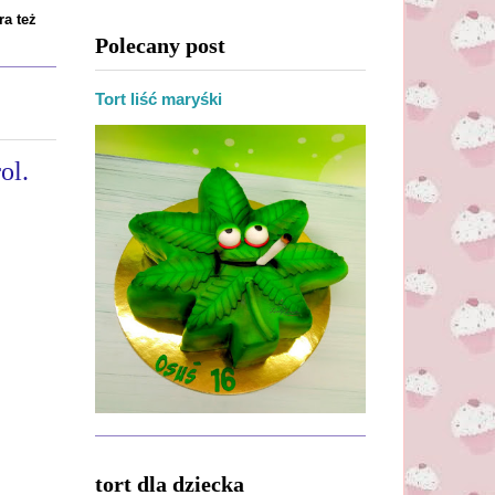
ra też
Polecany post
Tort liść maryśki
ol.
tort dla dziecka