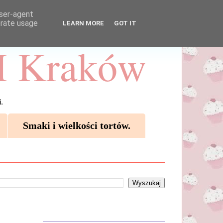
user-agent
erate usage
LEARN MORE
GOT IT
 Kraków
.
Smaki i wielkości tortów.