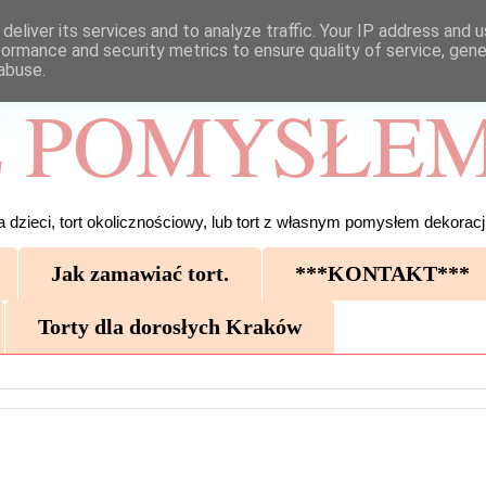
deliver its services and to analyze traffic. Your IP address and 
formance and security metrics to ensure quality of service, gen
abuse.
 POMYSŁEM
 dzieci, tort okolicznościowy, lub tort z własnym pomysłem dekoracji
Jak zamawiać tort.
***KONTAKT***
Torty dla dorosłych Kraków