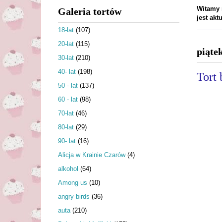
Witamy n
Galeria tortów
jest ak
18-lat
(107)
20-lat
(115)
piąte
30-lat
(210)
40- lat
(198)
Tort
50 - lat
(137)
60 - lat
(98)
70-lat
(46)
80-lat
(29)
90- lat
(16)
Alicja w Krainie Czarów
(4)
alkohol
(64)
Among us
(10)
angry birds
(36)
auta
(210)