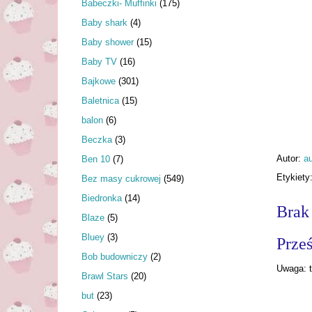
Babeczki- Muffinki
(175)
Baby shark
(4)
Baby shower
(15)
Baby TV
(16)
Bajkowe
(301)
Baletnica
(15)
balon
(6)
Beczka
(3)
Autor:
au
Ben 10
(7)
Etykiety
Bez masy cukrowej
(549)
Biedronka
(14)
Brak
Blaze
(5)
Bluey
(3)
Prześ
Bob budowniczy
(2)
Uwaga: t
Brawl Stars
(20)
but
(23)