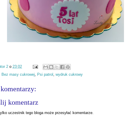
tor 2
o
23:02
:
Bez masy cukrowej
,
Psi patrol
,
wydruk cukrowy
 komentarzy:
lij komentarz
ylko uczestnik tego bloga może przesyłać komentarze.