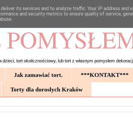
deliver its services and to analyze traffic. Your IP address and 
formance and security metrics to ensure quality of service, gen
abuse.
 POMYSŁEM
 dzieci, tort okolicznościowy, lub tort z własnym pomysłem dekoracji
Jak zamawiać tort.
***KONTAKT***
Torty dla dorosłych Kraków