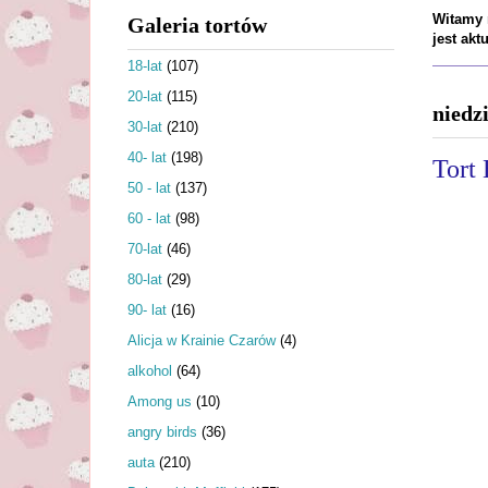
Witamy n
Galeria tortów
jest ak
18-lat
(107)
20-lat
(115)
niedz
30-lat
(210)
40- lat
(198)
Tort 
50 - lat
(137)
60 - lat
(98)
70-lat
(46)
80-lat
(29)
90- lat
(16)
Alicja w Krainie Czarów
(4)
alkohol
(64)
Among us
(10)
angry birds
(36)
auta
(210)