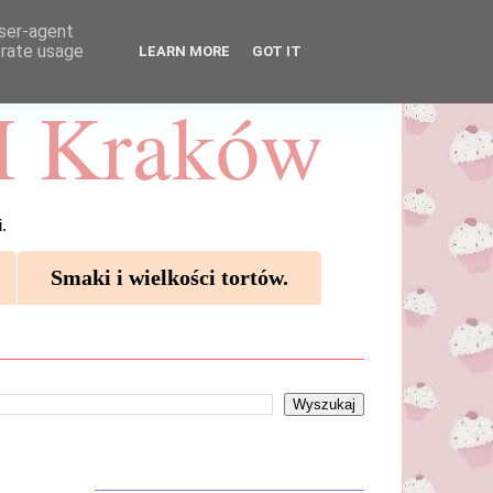
user-agent
erate usage
LEARN MORE
GOT IT
 Kraków
.
Smaki i wielkości tortów.