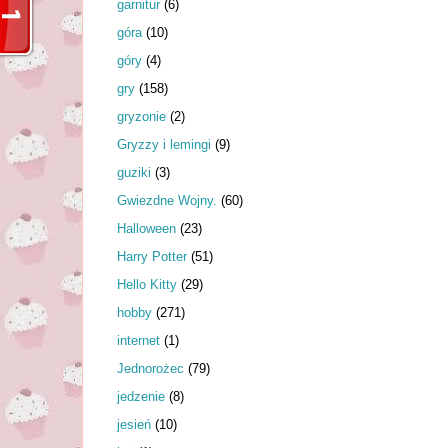
garnitur
(6)
góra
(10)
góry
(4)
gry
(158)
gryzonie
(2)
Gryzzy i lemingi
(9)
guziki
(3)
Gwiezdne Wojny.
(60)
Halloween
(23)
Harry Potter
(51)
Hello Kitty
(29)
hobby
(271)
internet
(1)
Jednorożec
(79)
jedzenie
(8)
jesień
(10)