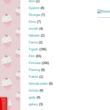
dron
(1)
Dyplom
(8)
Dżungla
(7)
Elmo
(7)
emotki
(4)
falbanki
(2)
Farma
(2)
Figurki
(196)
Film
(65)
Firmowe
(266)
Flaming
(8)
Folklor
(1)
formuła jeden
(8)
fortnite
(8)
gady
(4)
galaxy
(3)