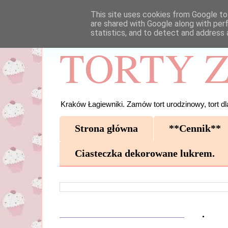
This site uses cookies from Google to 
are shared with Google along with per
statistics, and to detect and address 
TORTY Z
Kraków Łagiewniki. Zamów tort urodzinowy, tort dla
Strona główna
**Cennik**
Ciasteczka dekorowane lukrem.
.