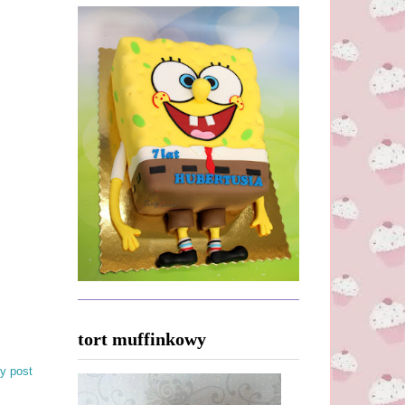
tort muffinkowy
y post