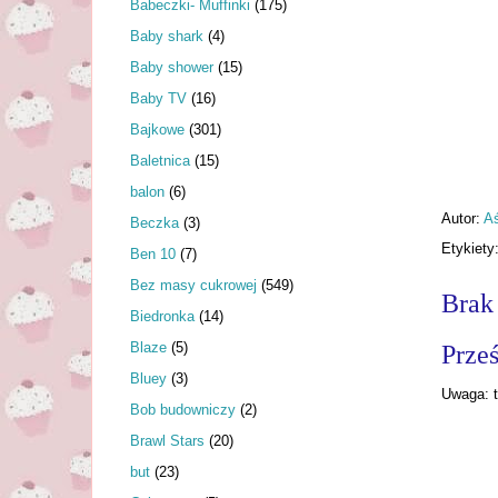
Babeczki- Muffinki
(175)
Baby shark
(4)
Baby shower
(15)
Baby TV
(16)
Bajkowe
(301)
Baletnica
(15)
balon
(6)
Autor:
A
Beczka
(3)
Etykiety
Ben 10
(7)
Bez masy cukrowej
(549)
Brak
Biedronka
(14)
Blaze
(5)
Prześ
Bluey
(3)
Uwaga: t
Bob budowniczy
(2)
Brawl Stars
(20)
but
(23)