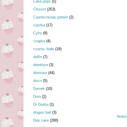
Cake pops
(5)
Chrzest
(253)
Ciasteczkowy potwór
(2)
ciastka
(17)
Cyfry
(8)
czapka
(4)
czarno- białe
(18)
delfin
(7)
detektyw
(3)
dinozaur
(44)
disco
(5)
Domek
(10)
Dora
(2)
Dr Dośka
(1)
dragon ball
(3)
Nowsz
Drip cake
(280)