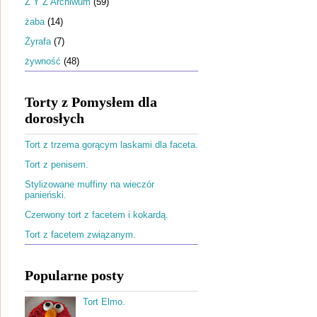
Ż Y Z Archiwum
(59)
żaba
(14)
Żyrafa
(7)
żywność
(48)
Torty z Pomysłem dla
dorosłych
Tort z trzema gorącym laskami dla faceta.
Tort z penisem.
Stylizowane muffiny na wieczór
panieński.
Czerwony tort z facetem i kokardą.
Tort z facetem związanym.
Popularne posty
Tort Elmo.