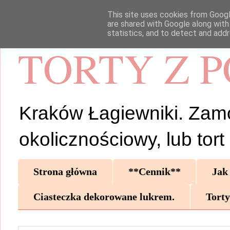
This site uses cookies from Google
are shared with Google along with
statistics, and to detect and add
TORTY Z 
Kraków Łagiewniki. Zamów 
okolicznościowy, lub tor
Strona główna
**Cennik**
Jak
Ciasteczka dekorowane lukrem.
Torty