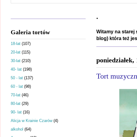
.
Galeria tortów
Witamy na starej 
blog) która też j
18-lat
(107)
20-lat
(115)
poniedziałek,
30-lat
(210)
40- lat
(198)
Tort muzycz
50 - lat
(137)
60 - lat
(98)
70-lat
(46)
80-lat
(29)
90- lat
(16)
Alicja w Krainie Czarów
(4)
alkohol
(64)