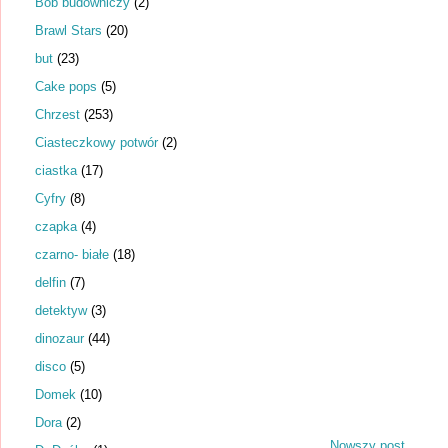
Bob budowniczy
(2)
Brawl Stars
(20)
but
(23)
Cake pops
(5)
Chrzest
(253)
Ciasteczkowy potwór
(2)
ciastka
(17)
Cyfry
(8)
czapka
(4)
czarno- białe
(18)
delfin
(7)
detektyw
(3)
dinozaur
(44)
disco
(5)
Domek
(10)
Dora
(2)
Nowszy post