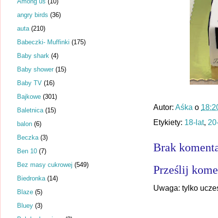
Among us
(10)
angry birds
(36)
auta
(210)
Babeczki- Muffinki
(175)
Baby shark
(4)
Baby shower
(15)
Baby TV
(16)
Bajkowe
(301)
Autor:
Aśka
o
18:2
Baletnica
(15)
Etykiety:
18-lat
,
20-
balon
(6)
Beczka
(3)
Brak komenta
Ben 10
(7)
Bez masy cukrowej
(549)
Prześlij kome
Biedronka
(14)
Uwaga: tylko ucze
Blaze
(5)
Bluey
(3)