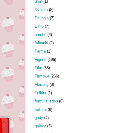
dron
(1)
Dyplom
(8)
Dżungla
(7)
Elmo
(7)
emotki
(4)
falbanki
(2)
Farma
(2)
Figurki
(196)
Film
(65)
Firmowe
(266)
Flaming
(8)
Folklor
(1)
formuła jeden
(8)
fortnite
(8)
gady
(4)
galaxy
(3)