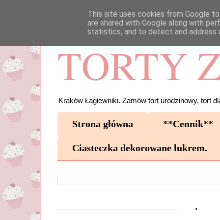
This site uses cookies from Google to 
are shared with Google along with per
statistics, and to detect and address 
TORTY Z
Kraków Łagiewniki. Zamów tort urodzinowy, tort dla
Strona główna
**Cennik**
Ciasteczka dekorowane lukrem.
.