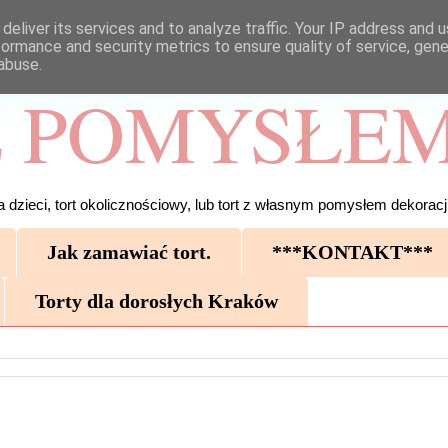
deliver its services and to analyze traffic. Your IP address and 
formance and security metrics to ensure quality of service, gen
abuse.
 POMYSŁEM
 dzieci, tort okolicznościowy, lub tort z własnym pomysłem dekoracji
Jak zamawiać tort.
***KONTAKT***
Torty dla dorosłych Kraków