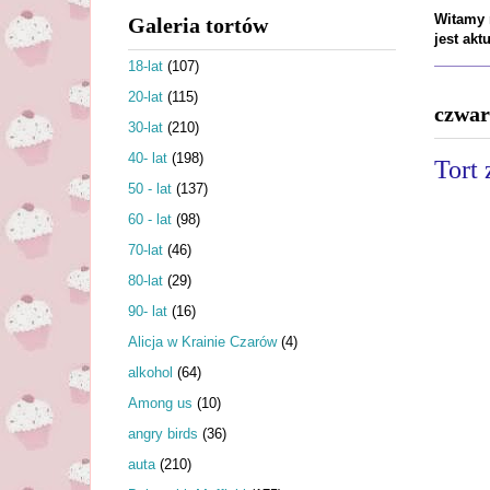
Witamy n
Galeria tortów
jest ak
18-lat
(107)
20-lat
(115)
czwar
30-lat
(210)
40- lat
(198)
Tort 
50 - lat
(137)
60 - lat
(98)
70-lat
(46)
80-lat
(29)
90- lat
(16)
Alicja w Krainie Czarów
(4)
alkohol
(64)
Among us
(10)
angry birds
(36)
auta
(210)