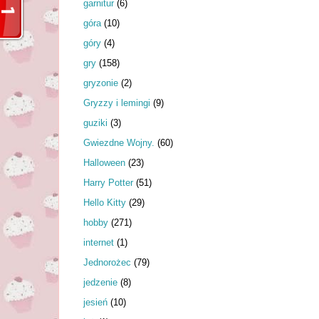
garnitur
(6)
góra
(10)
góry
(4)
gry
(158)
gryzonie
(2)
Gryzzy i lemingi
(9)
guziki
(3)
Gwiezdne Wojny.
(60)
Halloween
(23)
Harry Potter
(51)
Hello Kitty
(29)
hobby
(271)
internet
(1)
Jednorożec
(79)
jedzenie
(8)
jesień
(10)