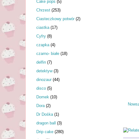
Cake pops
(5)
Chrzest
(253)
Ciasteczkowy potwór
(2)
ciastka
(17)
Cyfry
(8)
czapka
(4)
czarno- białe
(18)
delfin
(7)
detektyw
(3)
dinozaur
(44)
disco
(5)
Domek
(10)
Nowsz
Dora
(2)
Dr Dośka
(1)
dragon ball
(3)
Drip cake
(280)