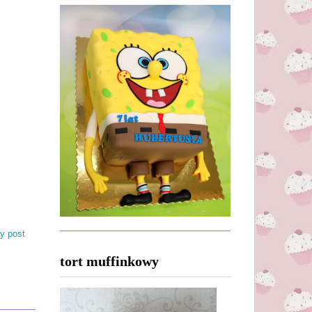
y post
tort muffinkowy