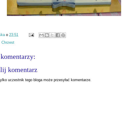
śka
o
23:51
:
Chrzest
 komentarzy:
lij komentarz
ylko uczestnik tego bloga może przesyłać komentarze.