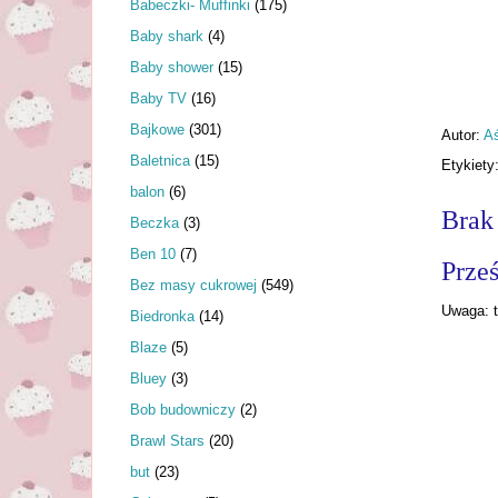
Babeczki- Muffinki
(175)
Baby shark
(4)
Baby shower
(15)
Baby TV
(16)
Bajkowe
(301)
Autor:
A
Baletnica
(15)
Etykiety
balon
(6)
Brak
Beczka
(3)
Ben 10
(7)
Prześ
Bez masy cukrowej
(549)
Uwaga: t
Biedronka
(14)
Blaze
(5)
Bluey
(3)
Bob budowniczy
(2)
Brawl Stars
(20)
but
(23)