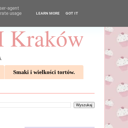
user-agent
erate usage
LEARN MORE
GOT IT
 Kraków
.
Smaki i wielkości tortów.