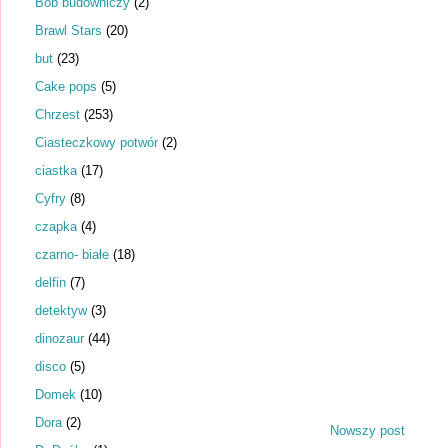
Bob budowniczy
(2)
Brawl Stars
(20)
but
(23)
Cake pops
(5)
Chrzest
(253)
Ciasteczkowy potwór
(2)
ciastka
(17)
Cyfry
(8)
czapka
(4)
czarno- białe
(18)
delfin
(7)
detektyw
(3)
dinozaur
(44)
disco
(5)
Domek
(10)
Dora
(2)
Nowszy post