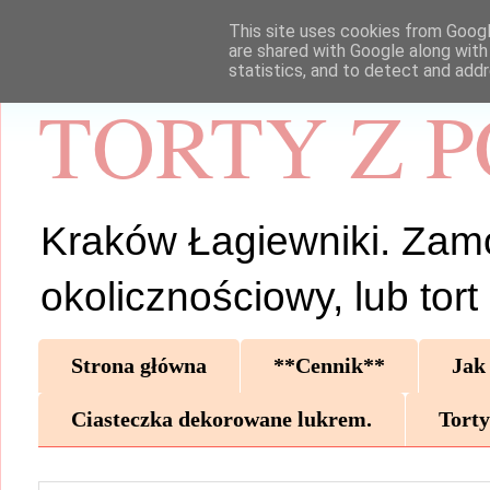
This site uses cookies from Google
are shared with Google along with
statistics, and to detect and add
TORTY Z 
Kraków Łagiewniki. Zamów 
okolicznościowy, lub tor
Strona główna
**Cennik**
Jak
Ciasteczka dekorowane lukrem.
Torty