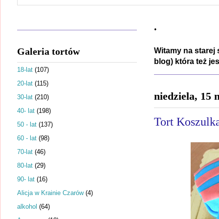
.
Galeria tortów
Witamy na starej 
blog) która też j
18-lat
(107)
20-lat
(115)
niedziela, 15
30-lat
(210)
40- lat
(198)
Tort Koszulk
50 - lat
(137)
60 - lat
(98)
70-lat
(46)
80-lat
(29)
90- lat
(16)
Alicja w Krainie Czarów
(4)
alkohol
(64)