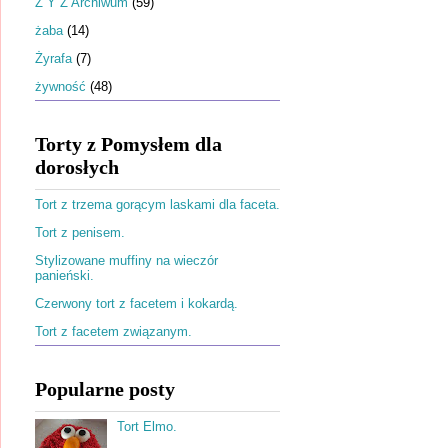
Ż Y Z Archiwum
(59)
żaba
(14)
Żyrafa
(7)
żywność
(48)
Torty z Pomysłem dla
dorosłych
Tort z trzema gorącym laskami dla faceta.
Tort z penisem.
Stylizowane muffiny na wieczór
panieński.
Czerwony tort z facetem i kokardą.
Tort z facetem związanym.
Popularne posty
Tort Elmo.