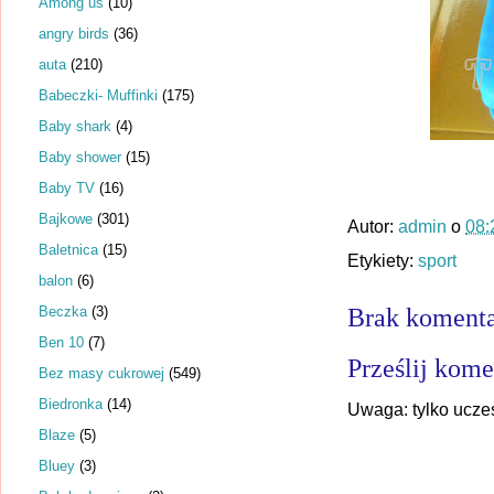
Among us
(10)
angry birds
(36)
auta
(210)
Babeczki- Muffinki
(175)
Baby shark
(4)
Baby shower
(15)
Baby TV
(16)
Bajkowe
(301)
Autor:
admin
o
08:
Baletnica
(15)
Etykiety:
sport
balon
(6)
Beczka
(3)
Brak komenta
Ben 10
(7)
Prześlij kome
Bez masy cukrowej
(549)
Biedronka
(14)
Uwaga: tylko ucze
Blaze
(5)
Bluey
(3)