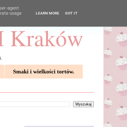
user-agent
erate usage
LEARN MORE
GOT IT
 Kraków
.
Smaki i wielkości tortów.