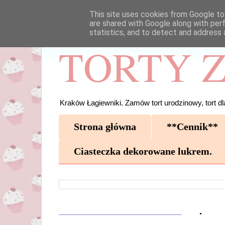
This site uses cookies from Google to 
are shared with Google along with per
statistics, and to detect and address 
TORTY Z
Kraków Łagiewniki. Zamów tort urodzinowy, tort dla
Strona główna
**Cennik**
Ciasteczka dekorowane lukrem.
.