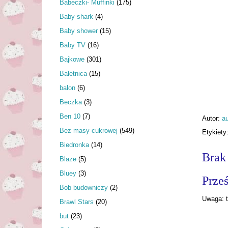
Babeczki- Muffinki
(175)
Baby shark
(4)
Baby shower
(15)
Baby TV
(16)
Bajkowe
(301)
Baletnica
(15)
balon
(6)
Beczka
(3)
Ben 10
(7)
Autor:
au
Bez masy cukrowej
(549)
Etykiety
Biedronka
(14)
Brak
Blaze
(5)
Bluey
(3)
Prześ
Bob budowniczy
(2)
Uwaga: t
Brawl Stars
(20)
but
(23)