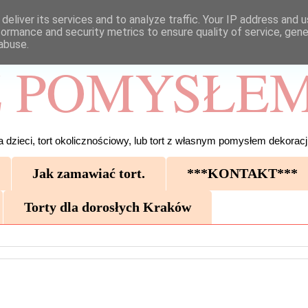
deliver its services and to analyze traffic. Your IP address and 
formance and security metrics to ensure quality of service, gen
abuse.
 POMYSŁEM
 dzieci, tort okolicznościowy, lub tort z własnym pomysłem dekoracji
Jak zamawiać tort.
***KONTAKT***
Torty dla dorosłych Kraków