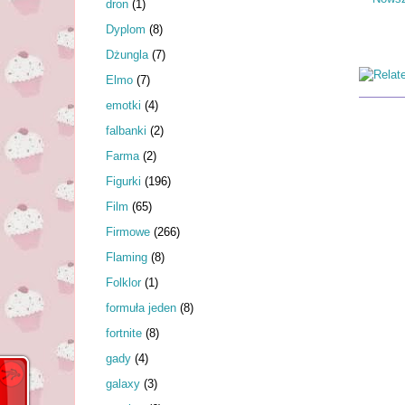
dron
(1)
Dyplom
(8)
Dżungla
(7)
Elmo
(7)
emotki
(4)
falbanki
(2)
Farma
(2)
Figurki
(196)
Film
(65)
Firmowe
(266)
Flaming
(8)
Folklor
(1)
formuła jeden
(8)
fortnite
(8)
gady
(4)
galaxy
(3)