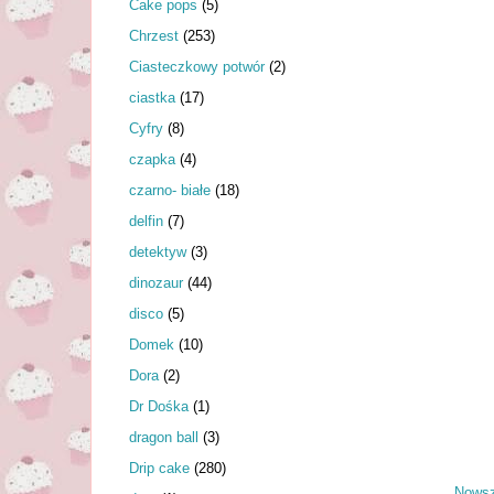
Cake pops
(5)
Chrzest
(253)
Ciasteczkowy potwór
(2)
ciastka
(17)
Cyfry
(8)
czapka
(4)
czarno- białe
(18)
delfin
(7)
detektyw
(3)
dinozaur
(44)
disco
(5)
Domek
(10)
Dora
(2)
Dr Dośka
(1)
dragon ball
(3)
Drip cake
(280)
Nowsz