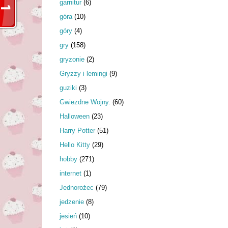
garnitur
(6)
góra
(10)
góry
(4)
gry
(158)
gryzonie
(2)
Gryzzy i lemingi
(9)
guziki
(3)
Gwiezdne Wojny.
(60)
Halloween
(23)
Harry Potter
(51)
Hello Kitty
(29)
hobby
(271)
internet
(1)
Jednorożec
(79)
jedzenie
(8)
jesień
(10)