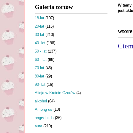
Witamy n
Galeria tortów
jest ak
18-lat
(107)
20-lat
(115)
wtore
30-lat
(210)
40- lat
(198)
Ciemn
50 - lat
(137)
60 - lat
(98)
70-lat
(46)
80-lat
(29)
90- lat
(16)
Alicja w Krainie Czarów
(4)
alkohol
(64)
Among us
(10)
angry birds
(36)
auta
(210)