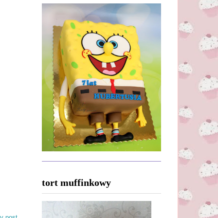
tort muffinkowy
y post