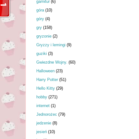
garnitur
(6)
góra
(10)
góry
(4)
gry
(158)
gryzonie
(2)
Gryzzy i lemingi
(9)
guziki
(3)
Gwiezdne Wojny.
(60)
Halloween
(23)
Harry Potter
(51)
Hello Kitty
(29)
hobby
(271)
internet
(1)
Jednorożec
(79)
jedzenie
(8)
jesień
(10)