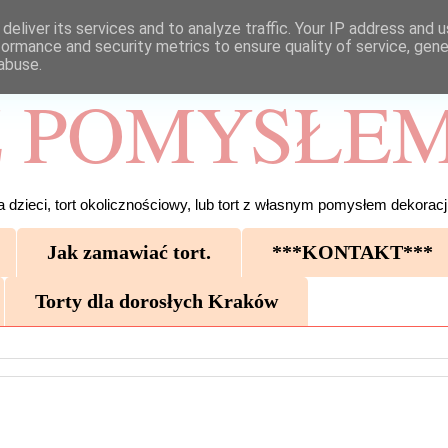
deliver its services and to analyze traffic. Your IP address and 
formance and security metrics to ensure quality of service, gen
abuse.
 POMYSŁEM
 dzieci, tort okolicznościowy, lub tort z własnym pomysłem dekoracji
Jak zamawiać tort.
***KONTAKT***
Torty dla dorosłych Kraków