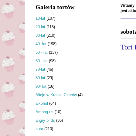
Witamy n
Galeria tortów
jest ak
18-lat
(107)
20-lat
(115)
sobot
30-lat
(210)
40- lat
(198)
Tort
50 - lat
(137)
60 - lat
(98)
70-lat
(46)
80-lat
(29)
90- lat
(16)
Alicja w Krainie Czarów
(4)
alkohol
(64)
Among us
(10)
angry birds
(36)
auta
(210)