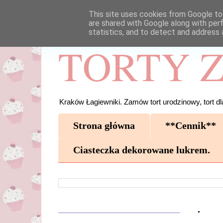
This site uses cookies from Google to 
are shared with Google along with per
statistics, and to detect and address 
TORTY Z
Kraków Łagiewniki. Zamów tort urodzinowy, tort dla
Strona główna
**Cennik**
Ciasteczka dekorowane lukrem.
.