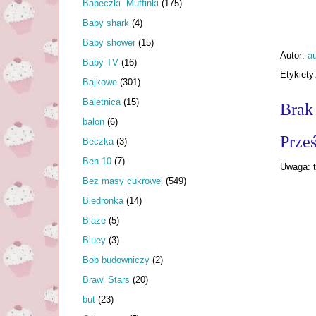
Babeczki- Muffinki
(175)
Baby shark
(4)
Baby shower
(15)
Autor:
au
Baby TV
(16)
Etykiety
Bajkowe
(301)
Baletnica
(15)
Brak
balon
(6)
Prześ
Beczka
(3)
Ben 10
(7)
Uwaga: t
Bez masy cukrowej
(549)
Biedronka
(14)
Blaze
(5)
Bluey
(3)
Bob budowniczy
(2)
Brawl Stars
(20)
but
(23)