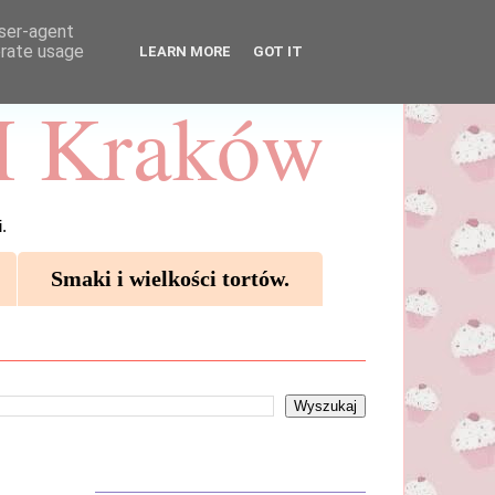
user-agent
erate usage
LEARN MORE
GOT IT
 Kraków
.
Smaki i wielkości tortów.