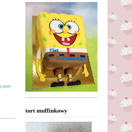
y post
tort muffinkowy