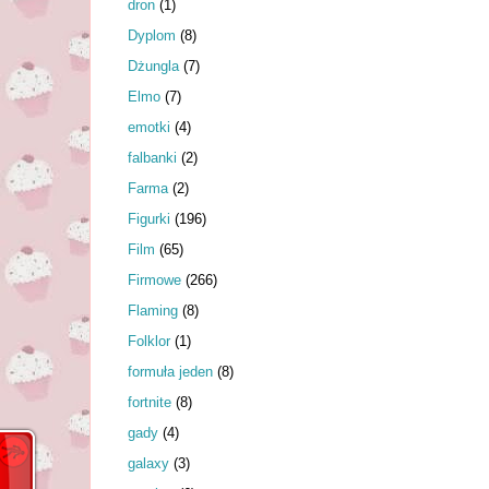
dron
(1)
Dyplom
(8)
Dżungla
(7)
Elmo
(7)
emotki
(4)
falbanki
(2)
Farma
(2)
Figurki
(196)
Film
(65)
Firmowe
(266)
Flaming
(8)
Folklor
(1)
formuła jeden
(8)
fortnite
(8)
gady
(4)
galaxy
(3)