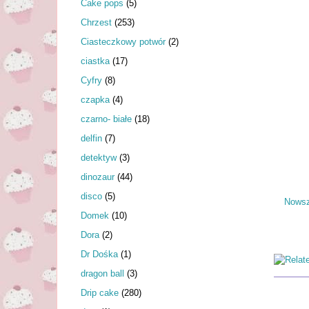
Cake pops
(5)
Chrzest
(253)
Ciasteczkowy potwór
(2)
ciastka
(17)
Cyfry
(8)
czapka
(4)
czarno- białe
(18)
delfin
(7)
detektyw
(3)
dinozaur
(44)
disco
(5)
Nowsz
Domek
(10)
Dora
(2)
Dr Dośka
(1)
dragon ball
(3)
Drip cake
(280)