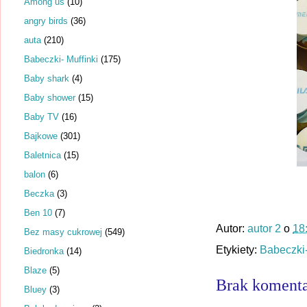
Among us
(10)
angry birds
(36)
auta
(210)
Babeczki- Muffinki
(175)
Baby shark
(4)
Baby shower
(15)
Baby TV
(16)
Bajkowe
(301)
Baletnica
(15)
balon
(6)
Beczka
(3)
Ben 10
(7)
Autor:
autor 2
o
18
Bez masy cukrowej
(549)
Etykiety:
Babeczki-
Biedronka
(14)
Blaze
(5)
Brak komenta
Bluey
(3)