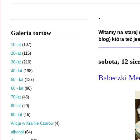
.
Galeria tortów
Witamy na starej 
blog) która też j
18-lat
(107)
20-lat
(115)
sobota, 12 sie
30-lat
(210)
40- lat
(198)
Babeczki Med
50 - lat
(137)
60 - lat
(98)
70-lat
(46)
80-lat
(29)
90- lat
(16)
Alicja w Krainie Czarów
(4)
alkohol
(64)