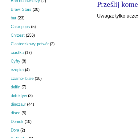
Bob budowniczy
(2)
Prześlij kome
Brawl Stars
(20)
Uwaga: tylko ucze
but
(23)
Cake pops
(5)
Chrzest
(253)
Ciasteczkowy potwór
(2)
ciastka
(17)
Cyfry
(8)
czapka
(4)
czarno- białe
(18)
delfin
(7)
detektyw
(3)
dinozaur
(44)
disco
(5)
Domek
(10)
Dora
(2)