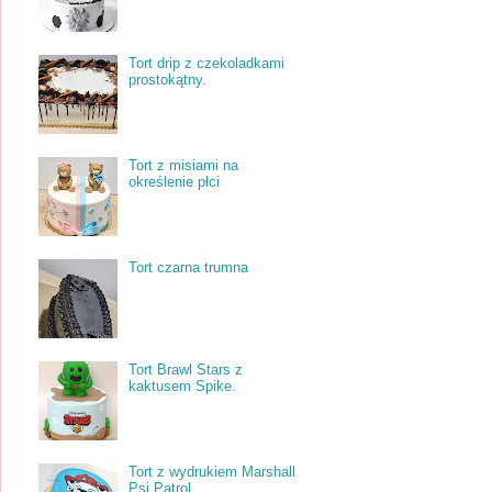
Tort drip z czekoladkami
prostokątny.
Tort z misiami na
określenie płci
Tort czarna trumna
Tort Brawl Stars z
kaktusem Spike.
Tort z wydrukiem Marshall
Psi Patrol.