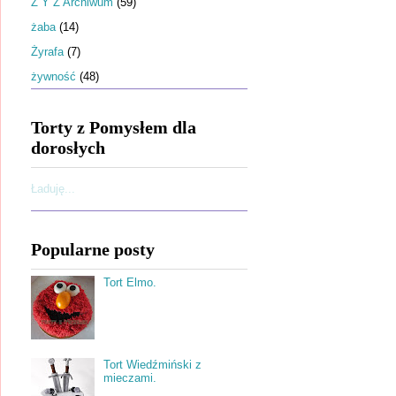
Ż Y Z Archiwum
(59)
żaba
(14)
Żyrafa
(7)
żywność
(48)
Torty z Pomysłem dla
dorosłych
Ładuję...
Popularne posty
Tort Elmo.
Tort Wiedźmiński z
mieczami.