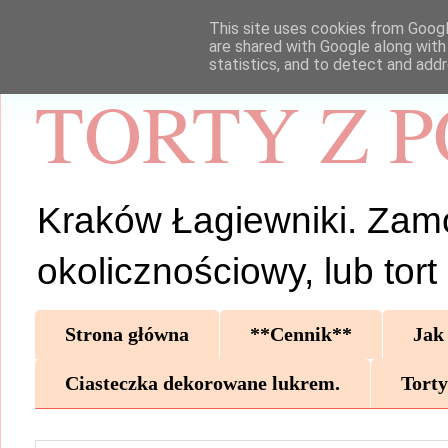
This site uses cookies from Google
are shared with Google along with
statistics, and to detect and add
TORTY Z 
Kraków Łagiewniki. Zamów 
okolicznościowy, lub tor
Strona główna
**Cennik**
Jak
Ciasteczka dekorowane lukrem.
Torty