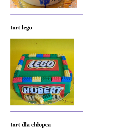
tort lego
tort dla chłopca