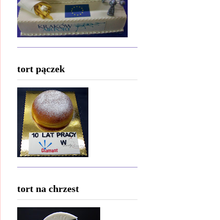
tort pączek
tort na chrzest