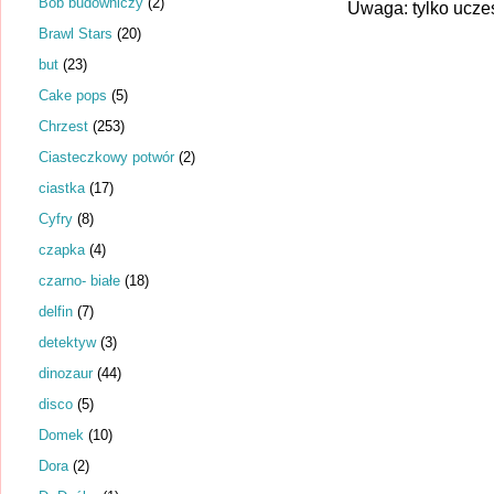
Bob budowniczy
(2)
Uwaga: tylko ucze
Brawl Stars
(20)
but
(23)
Cake pops
(5)
Chrzest
(253)
Ciasteczkowy potwór
(2)
ciastka
(17)
Cyfry
(8)
czapka
(4)
czarno- białe
(18)
delfin
(7)
detektyw
(3)
dinozaur
(44)
disco
(5)
Domek
(10)
Dora
(2)