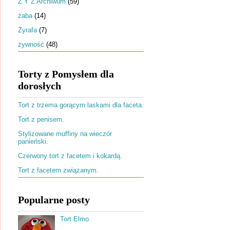
Ż Y Z Archiwum
(59)
żaba
(14)
Żyrafa
(7)
żywność
(48)
Torty z Pomysłem dla
dorosłych
Tort z trzema gorącym laskami dla faceta.
Tort z penisem.
Stylizowane muffiny na wieczór
panieński.
Czerwony tort z facetem i kokardą.
Tort z facetem związanym.
Popularne posty
Tort Elmo.