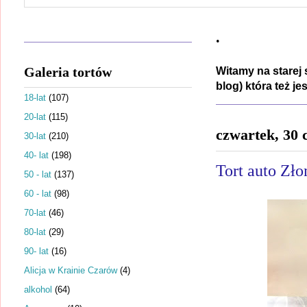
.
Galeria tortów
Witamy na starej 
blog) która też j
18-lat
(107)
20-lat
(115)
czwartek, 30 
30-lat
(210)
40- lat
(198)
Tort auto Zł
50 - lat
(137)
60 - lat
(98)
70-lat
(46)
80-lat
(29)
90- lat
(16)
Alicja w Krainie Czarów
(4)
alkohol
(64)