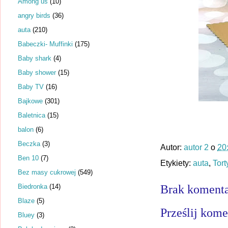
Among us
(10)
angry birds
(36)
auta
(210)
Babeczki- Muffinki
(175)
Baby shark
(4)
Baby shower
(15)
Baby TV
(16)
Bajkowe
(301)
Baletnica
(15)
balon
(6)
Beczka
(3)
Autor:
autor 2
o
20
Ben 10
(7)
Etykiety:
auta
,
Tort
Bez masy cukrowej
(549)
Biedronka
(14)
Brak komenta
Blaze
(5)
Prześlij kome
Bluey
(3)