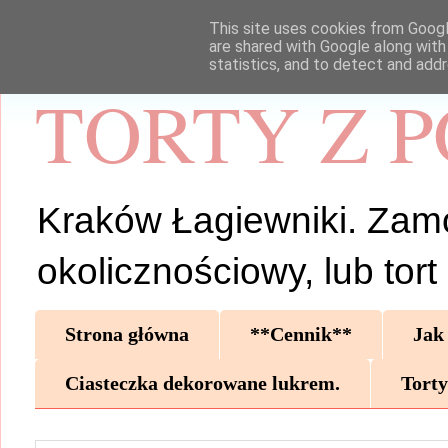
This site uses cookies from Google
are shared with Google along with
statistics, and to detect and add
TORTY Z 
Kraków Łagiewniki. Zamów 
okolicznościowy, lub tor
Strona główna
**Cennik**
Jak
Ciasteczka dekorowane lukrem.
Torty