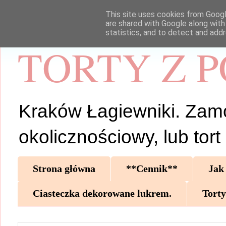
This site uses cookies from Google
are shared with Google along with
statistics, and to detect and add
TORTY Z 
Kraków Łagiewniki. Zamów 
okolicznościowy, lub tor
Strona główna
**Cennik**
Jak
Ciasteczka dekorowane lukrem.
Torty