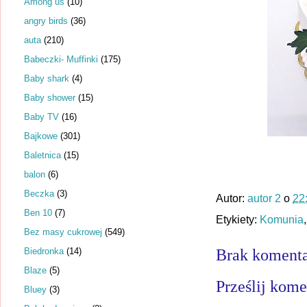
Among us
(10)
angry birds
(36)
auta
(210)
Babeczki- Muffinki
(175)
Baby shark
(4)
Baby shower
(15)
Baby TV
(16)
Bajkowe
(301)
Baletnica
(15)
balon
(6)
Beczka
(3)
Autor:
autor 2
o
22
Ben 10
(7)
Etykiety:
Komunia
Bez masy cukrowej
(549)
Biedronka
(14)
Brak komenta
Blaze
(5)
Prześlij kome
Bluey
(3)