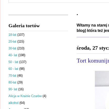
.
Galeria tortów
Witamy na starej 
blog) która też j
18-lat
(107)
20-lat
(115)
środa, 27 sty
30-lat
(210)
40- lat
(198)
Tort komunij
50 - lat
(137)
60 - lat
(98)
70-lat
(46)
80-lat
(29)
90- lat
(16)
Alicja w Krainie Czarów
(4)
alkohol
(64)