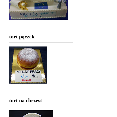
tort pączek
tort na chrzest