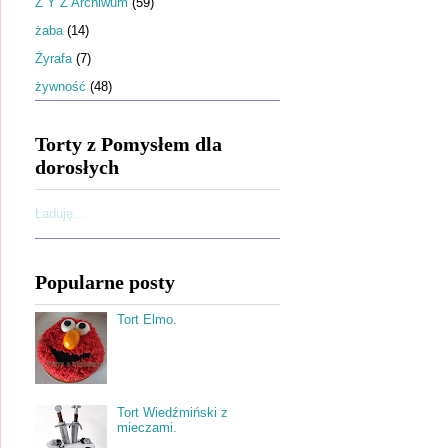
Ż Y Z Archiwum
(59)
żaba
(14)
Żyrafa
(7)
żywność
(48)
Torty z Pomysłem dla
dorosłych
Ładuję...
Popularne posty
Tort Elmo.
Tort Wiedźmiński z
mieczami.