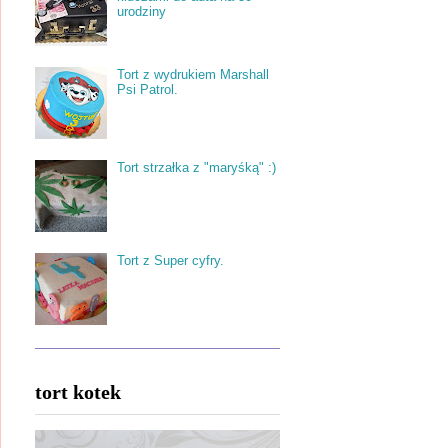
urodziny
Tort z wydrukiem Marshall
Psi Patrol.
Tort strzałka z "maryśką" :)
Tort z Super cyfry.
tort kotek