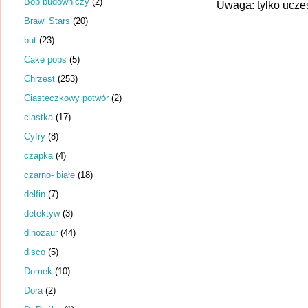
Bob budowniczy
(2)
Uwaga: tylko ucze
Brawl Stars
(20)
but
(23)
Cake pops
(5)
Chrzest
(253)
Ciasteczkowy potwór
(2)
ciastka
(17)
Cyfry
(8)
czapka
(4)
czarno- białe
(18)
delfin
(7)
detektyw
(3)
dinozaur
(44)
disco
(5)
Domek
(10)
Dora
(2)