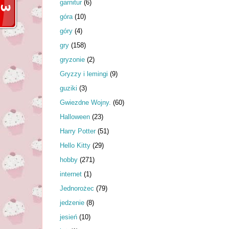
garnitur
(6)
góra
(10)
góry
(4)
gry
(158)
gryzonie
(2)
Gryzzy i lemingi
(9)
guziki
(3)
Gwiezdne Wojny.
(60)
Halloween
(23)
Harry Potter
(51)
Hello Kitty
(29)
hobby
(271)
internet
(1)
Jednorożec
(79)
jedzenie
(8)
jesień
(10)