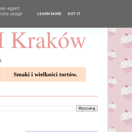
user-agent
erate usage
LEARN MORE
GOT IT
 Kraków
.
Smaki i wielkości tortów.