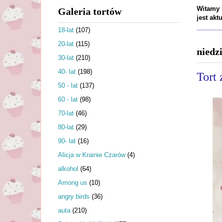
Witamy n
Galeria tortów
jest ak
18-lat
(107)
20-lat
(115)
niedzi
30-lat
(210)
40- lat
(198)
Tort 
50 - lat
(137)
60 - lat
(98)
70-lat
(46)
80-lat
(29)
90- lat
(16)
Alicja w Krainie Czarów
(4)
alkohol
(64)
Among us
(10)
angry birds
(36)
auta
(210)