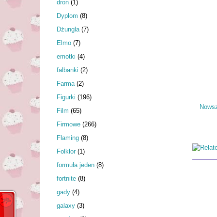
dron
(1)
Dyplom
(8)
Dżungla
(7)
Elmo
(7)
emotki
(4)
falbanki
(2)
Farma
(2)
Figurki
(196)
Nowsz
Film
(65)
Firmowe
(266)
Flaming
(8)
Folklor
(1)
formuła jeden
(8)
fortnite
(8)
gady
(4)
galaxy
(3)