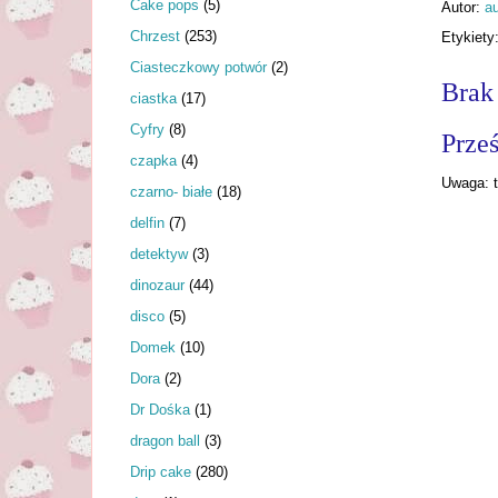
Cake pops
(5)
Autor:
au
Chrzest
(253)
Etykiety
Ciasteczkowy potwór
(2)
Brak
ciastka
(17)
Cyfry
(8)
Prześ
czapka
(4)
Uwaga: t
czarno- białe
(18)
delfin
(7)
detektyw
(3)
dinozaur
(44)
disco
(5)
Domek
(10)
Dora
(2)
Dr Dośka
(1)
dragon ball
(3)
Drip cake
(280)