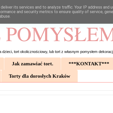
deliver its services and to analyze traffic. Your IP address and 
formance and security metrics to ensure quality of service, gen
abuse.
 POMYSŁEM
 dzieci, tort okolicznościowy, lub tort z własnym pomysłem dekoracji
Jak zamawiać tort.
***KONTAKT***
Torty dla dorosłych Kraków