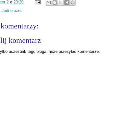
tor 2
o
20:20
:
Jednorożec
 komentarzy:
lij komentarz
ylko uczestnik tego bloga może przesyłać komentarze.