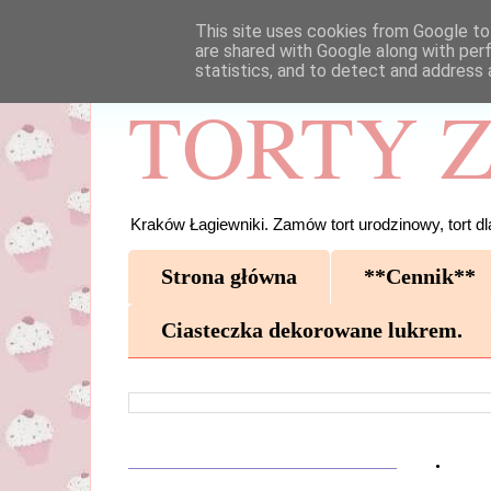
This site uses cookies from Google to 
are shared with Google along with per
statistics, and to detect and address 
TORTY Z
Kraków Łagiewniki. Zamów tort urodzinowy, tort dla
Strona główna
**Cennik**
Ciasteczka dekorowane lukrem.
.