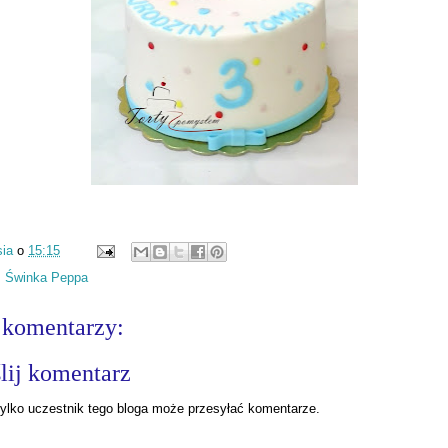
ia
o
15:15
:
Świnka Peppa
 komentarzy:
lij komentarz
ylko uczestnik tego bloga może przesyłać komentarze.