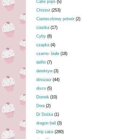
Cake pops
(5)
Chrzest
(253)
Ciasteczkowy potwór
(2)
ciastka
(17)
Cyfry
(8)
czapka
(4)
czarno- białe
(18)
delfin
(7)
detektyw
(3)
dinozaur
(44)
disco
(5)
Domek
(10)
Dora
(2)
Dr Dośka
(1)
dragon ball
(3)
Drip cake
(280)