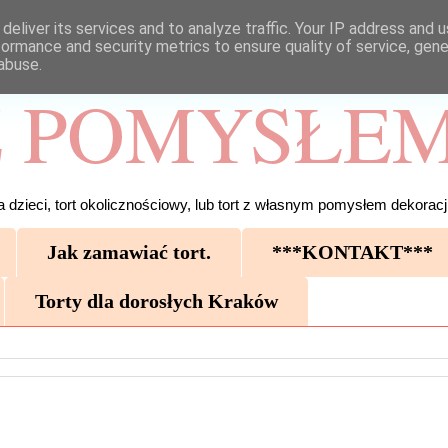
deliver its services and to analyze traffic. Your IP address and 
formance and security metrics to ensure quality of service, gen
abuse.
 POMYSŁEM
 dzieci, tort okolicznościowy, lub tort z własnym pomysłem dekoracji
Jak zamawiać tort.
***KONTAKT***
Torty dla dorosłych Kraków