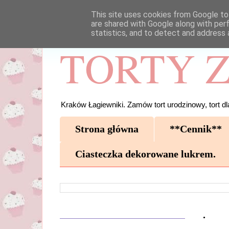
This site uses cookies from Google to 
are shared with Google along with per
statistics, and to detect and address 
TORTY Z
Kraków Łagiewniki. Zamów tort urodzinowy, tort dla
Strona główna
**Cennik**
Ciasteczka dekorowane lukrem.
.