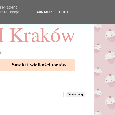
user-agent
erate usage
LEARN MORE
GOT IT
 Kraków
.
Smaki i wielkości tortów.