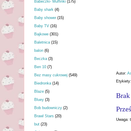
Babeczki- Muffinki
(175)
Baby shark
(4)
Baby shower
(15)
Baby TV
(16)
Bajkowe
(301)
Baletnica
(15)
balon
(6)
Beczka
(3)
Ben 10
(7)
Autor:
As
Bez masy cukrowej
(549)
Etykiety
Biedronka
(14)
Blaze
(5)
Brak
Bluey
(3)
Prześ
Bob budowniczy
(2)
Brawl Stars
(20)
Uwaga: t
but
(23)