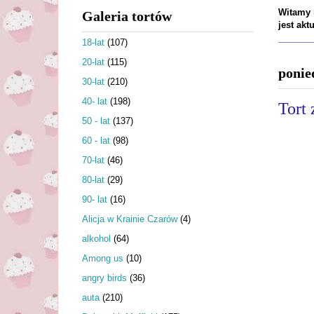
Witamy n
Galeria tortów
jest ak
18-lat
(107)
20-lat
(115)
ponie
30-lat
(210)
40- lat
(198)
Tort 
50 - lat
(137)
60 - lat
(98)
70-lat
(46)
80-lat
(29)
90- lat
(16)
Alicja w Krainie Czarów
(4)
alkohol
(64)
Among us
(10)
angry birds
(36)
auta
(210)