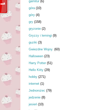
garnitur
(6)
góra
(10)
góry
(4)
gry
(158)
gryzonie
(2)
Gryzzy i lemingi
(9)
guziki
(3)
Gwiezdne Wojny.
(60)
Halloween
(23)
Harry Potter
(51)
Hello Kitty
(29)
hobby
(271)
internet
(1)
Jednorożec
(79)
jedzenie
(8)
jesień
(10)