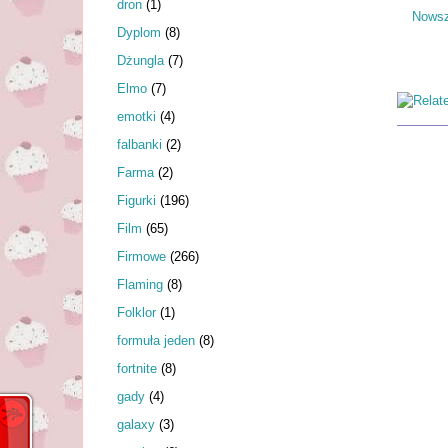
dron
(1)
Nowsz
Dyplom
(8)
Dżungla
(7)
Elmo
(7)
emotki
(4)
falbanki
(2)
Farma
(2)
Figurki
(196)
Film
(65)
Firmowe
(266)
Flaming
(8)
Folklor
(1)
formuła jeden
(8)
fortnite
(8)
gady
(4)
galaxy
(3)