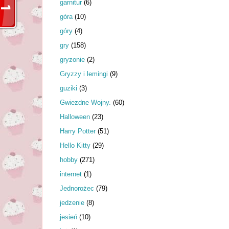
garnitur
(6)
góra
(10)
góry
(4)
gry
(158)
gryzonie
(2)
Gryzzy i lemingi
(9)
guziki
(3)
Gwiezdne Wojny.
(60)
Halloween
(23)
Harry Potter
(51)
Hello Kitty
(29)
hobby
(271)
internet
(1)
Jednorożec
(79)
jedzenie
(8)
jesień
(10)