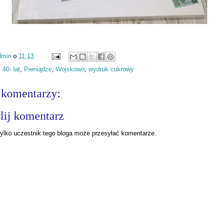
dmin
o
11:13
:
40- lat
,
Pieniądze
,
Wojskowo
,
wydruk cukrowy
 komentarzy:
lij komentarz
ylko uczestnik tego bloga może przesyłać komentarze.