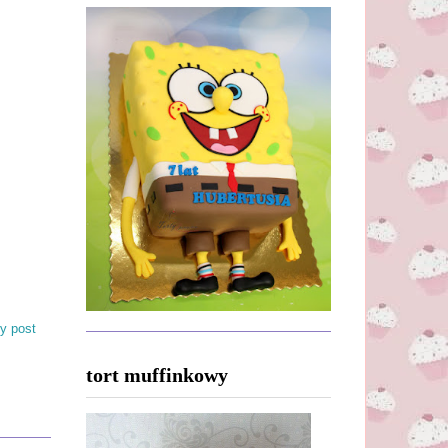
y post
tort muffinkowy