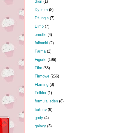
dron
(1)
Dyplom
(8)
Dżungla
(7)
Elmo
(7)
emotki
(4)
falbanki
(2)
Farma
(2)
Figurki
(196)
Film
(65)
Firmowe
(266)
Flaming
(8)
Folklor
(1)
formuła jeden
(8)
fortnite
(8)
gady
(4)
galaxy
(3)