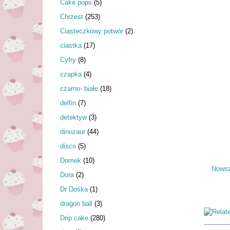
Cake pops
(5)
Chrzest
(253)
Ciasteczkowy potwór
(2)
ciastka
(17)
Cyfry
(8)
czapka
(4)
czarno- białe
(18)
delfin
(7)
detektyw
(3)
dinozaur
(44)
disco
(5)
Domek
(10)
Nowsz
Dora
(2)
Dr Dośka
(1)
dragon ball
(3)
Drip cake
(280)