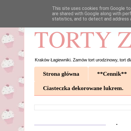
This site uses cookies from Google to 
are shared with Google along with per
statistics, and to detect and address 
TORTY Z
Kraków Łagiewniki. Zamów tort urodzinowy, tort dla
Strona główna
**Cennik**
Ciasteczka dekorowane lukrem.
.