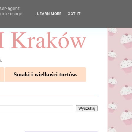
user-agent
erate usage
LEARN MORE
GOT IT
 Kraków
.
Smaki i wielkości tortów.