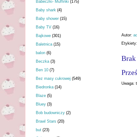
Babeczki- Muffinki
(175)
Baby shark
(4)
Baby shower
(15)
Baby TV
(16)
Autor:
a
Bajkowe
(301)
Etykiety
Baletnica
(15)
balon
(6)
Brak
Beczka
(3)
Ben 10
(7)
Prześ
Bez masy cukrowej
(549)
Uwaga: t
Biedronka
(14)
Blaze
(5)
Bluey
(3)
Bob budowniczy
(2)
Brawl Stars
(20)
but
(23)