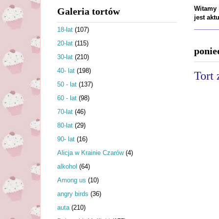
Witamy n
Galeria tortów
jest ak
18-lat
(107)
20-lat
(115)
ponie
30-lat
(210)
40- lat
(198)
Tort 
50 - lat
(137)
60 - lat
(98)
70-lat
(46)
80-lat
(29)
90- lat
(16)
Alicja w Krainie Czarów
(4)
alkohol
(64)
Among us
(10)
angry birds
(36)
auta
(210)