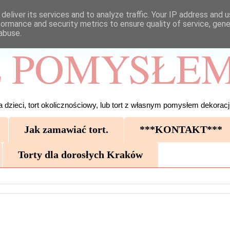
deliver its services and to analyze traffic. Your IP address and 
formance and security metrics to ensure quality of service, gen
abuse.
 POMYSŁEM
 dzieci, tort okolicznościowy, lub tort z własnym pomysłem dekoracji
Jak zamawiać tort.
***KONTAKT***
Torty dla dorosłych Kraków