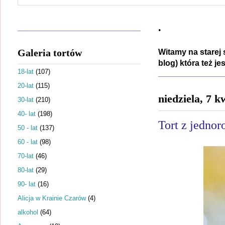
.
Galeria tortów
Witamy na starej 
blog) która też j
18-lat
(107)
20-lat
(115)
niedziela, 7 k
30-lat
(210)
40- lat
(198)
Tort z jednor
50 - lat
(137)
60 - lat
(98)
70-lat
(46)
80-lat
(29)
90- lat
(16)
Alicja w Krainie Czarów
(4)
alkohol
(64)