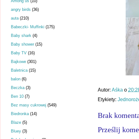
Among us
(10)
angry birds
(36)
auta
(210)
Babeczki- Muffinki
(175)
Baby shark
(4)
Baby shower
(15)
Baby TV
(16)
Bajkowe
(301)
Baletnica
(15)
balon
(6)
Beczka
(3)
Autor:
Aśka
o
20:2
Ben 10
(7)
Etykiety:
Jednoroż
Bez masy cukrowej
(549)
Biedronka
(14)
Brak komenta
Blaze
(5)
Prześlij kome
Bluey
(3)