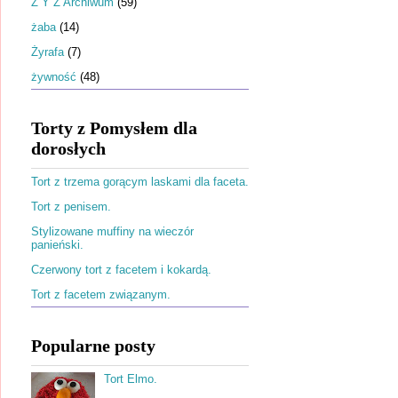
Ż Y Z Archiwum
(59)
żaba
(14)
Żyrafa
(7)
żywność
(48)
Torty z Pomysłem dla
dorosłych
Tort z trzema gorącym laskami dla faceta.
Tort z penisem.
Stylizowane muffiny na wieczór
panieński.
Czerwony tort z facetem i kokardą.
Tort z facetem związanym.
Popularne posty
Tort Elmo.