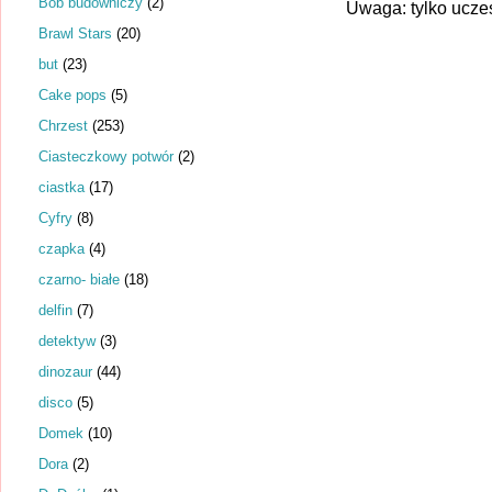
Bob budowniczy
(2)
Uwaga: tylko ucze
Brawl Stars
(20)
but
(23)
Cake pops
(5)
Chrzest
(253)
Ciasteczkowy potwór
(2)
ciastka
(17)
Cyfry
(8)
czapka
(4)
czarno- białe
(18)
delfin
(7)
detektyw
(3)
dinozaur
(44)
disco
(5)
Domek
(10)
Dora
(2)