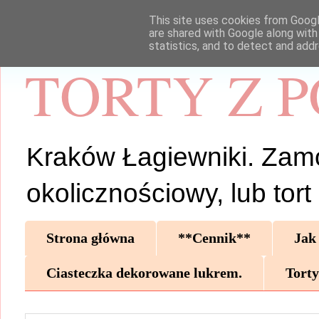
This site uses cookies from Google
are shared with Google along with
statistics, and to detect and add
TORTY Z 
Kraków Łagiewniki. Zamów 
okolicznościowy, lub tor
Strona główna
**Cennik**
Jak
Ciasteczka dekorowane lukrem.
Torty