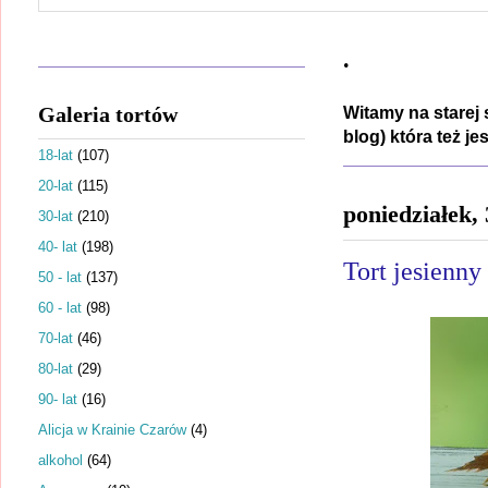
.
Galeria tortów
Witamy na starej 
blog) która też j
18-lat
(107)
20-lat
(115)
poniedziałek,
30-lat
(210)
40- lat
(198)
Tort jesienny
50 - lat
(137)
60 - lat
(98)
70-lat
(46)
80-lat
(29)
90- lat
(16)
Alicja w Krainie Czarów
(4)
alkohol
(64)