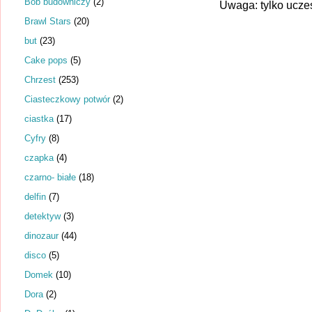
Bob budowniczy
(2)
Uwaga: tylko ucze
Brawl Stars
(20)
but
(23)
Cake pops
(5)
Chrzest
(253)
Ciasteczkowy potwór
(2)
ciastka
(17)
Cyfry
(8)
czapka
(4)
czarno- białe
(18)
delfin
(7)
detektyw
(3)
dinozaur
(44)
disco
(5)
Domek
(10)
Dora
(2)