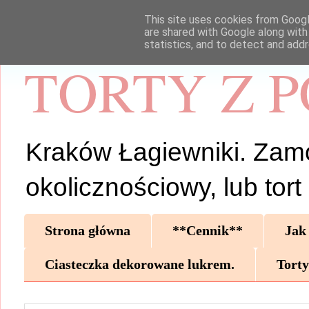
This site uses cookies from Google
are shared with Google along with
statistics, and to detect and add
TORTY Z 
Kraków Łagiewniki. Zamów 
okolicznościowy, lub tor
Strona główna
**Cennik**
Jak
Ciasteczka dekorowane lukrem.
Torty