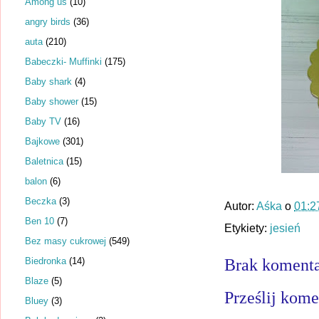
Among us
(10)
angry birds
(36)
auta
(210)
Babeczki- Muffinki
(175)
Baby shark
(4)
Baby shower
(15)
Baby TV
(16)
Bajkowe
(301)
Baletnica
(15)
balon
(6)
Beczka
(3)
Autor:
Aśka
o
01:2
Ben 10
(7)
Etykiety:
jesień
Bez masy cukrowej
(549)
Biedronka
(14)
Brak komenta
Blaze
(5)
Prześlij kome
Bluey
(3)