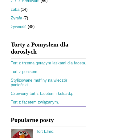
Ż Y Z Archiwum
(59)
żaba
(14)
Żyrafa
(7)
żywność
(48)
Torty z Pomysłem dla
dorosłych
Tort z trzema gorącym laskami dla faceta.
Tort z penisem.
Stylizowane muffiny na wieczór
panieński.
Czerwony tort z facetem i kokardą.
Tort z facetem związanym.
Popularne posty
Tort Elmo.