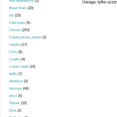
Bob budowniczy
(2)
Uwaga: tylko ucze
Brawl Stars
(20)
but
(23)
Cake pops
(5)
Chrzest
(253)
Ciasteczkowy potwór
(2)
ciastka
(17)
Cyfry
(8)
czapka
(4)
czarno- białe
(18)
delfin
(7)
detektyw
(3)
dinozaur
(44)
disco
(5)
Domek
(10)
Dora
(2)