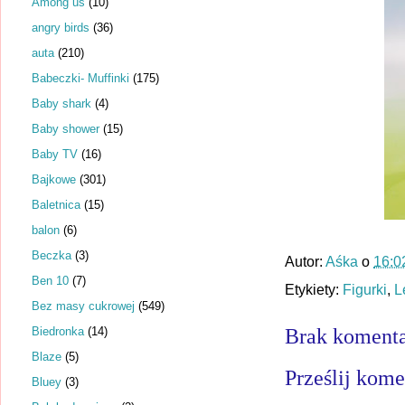
Among us
(10)
angry birds
(36)
auta
(210)
Babeczki- Muffinki
(175)
Baby shark
(4)
Baby shower
(15)
Baby TV
(16)
Bajkowe
(301)
Baletnica
(15)
balon
(6)
Beczka
(3)
Autor:
Aśka
o
16:0
Ben 10
(7)
Etykiety:
Figurki
,
L
Bez masy cukrowej
(549)
Biedronka
(14)
Brak komenta
Blaze
(5)
Prześlij kome
Bluey
(3)