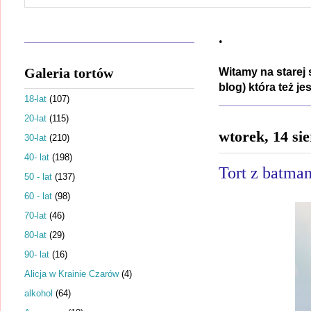
.
Galeria tortów
Witamy na starej 
blog) która też j
18-lat
(107)
20-lat
(115)
wtorek, 14 si
30-lat
(210)
40- lat
(198)
Tort z batma
50 - lat
(137)
60 - lat
(98)
70-lat
(46)
80-lat
(29)
90- lat
(16)
Alicja w Krainie Czarów
(4)
alkohol
(64)