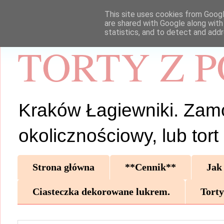
This site uses cookies from Google
are shared with Google along with
statistics, and to detect and add
TORTY Z 
Kraków Łagiewniki. Zamów 
okolicznościowy, lub tor
Strona główna
**Cennik**
Jak
Ciasteczka dekorowane lukrem.
Torty