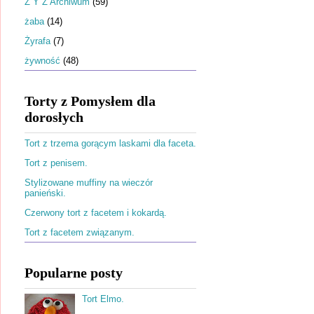
Ż Y Z Archiwum
(59)
żaba
(14)
Żyrafa
(7)
żywność
(48)
Torty z Pomysłem dla
dorosłych
Tort z trzema gorącym laskami dla faceta.
Tort z penisem.
Stylizowane muffiny na wieczór
panieński.
Czerwony tort z facetem i kokardą.
Tort z facetem związanym.
Popularne posty
Tort Elmo.