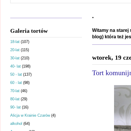
.
Galeria tortów
Witamy na starej 
blog) która też j
18-lat
(107)
20-lat
(115)
wtorek, 19 cz
30-lat
(210)
40- lat
(198)
Tort komunij
50 - lat
(137)
60 - lat
(98)
70-lat
(46)
80-lat
(29)
90- lat
(16)
Alicja w Krainie Czarów
(4)
alkohol
(64)