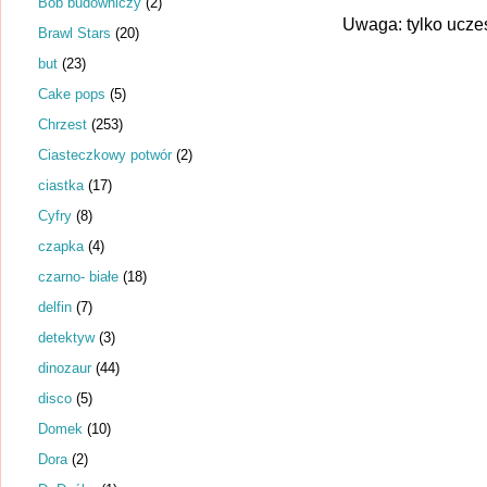
Bob budowniczy
(2)
Uwaga: tylko ucze
Brawl Stars
(20)
but
(23)
Cake pops
(5)
Chrzest
(253)
Ciasteczkowy potwór
(2)
ciastka
(17)
Cyfry
(8)
czapka
(4)
czarno- białe
(18)
delfin
(7)
detektyw
(3)
dinozaur
(44)
disco
(5)
Domek
(10)
Dora
(2)