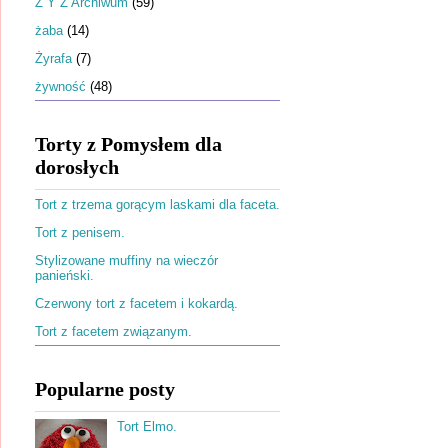
Ż Y Z Archiwum
(59)
żaba
(14)
Żyrafa
(7)
żywność
(48)
Torty z Pomysłem dla
dorosłych
Tort z trzema gorącym laskami dla faceta.
Tort z penisem.
Stylizowane muffiny na wieczór
panieński.
Czerwony tort z facetem i kokardą.
Tort z facetem związanym.
Popularne posty
Tort Elmo.