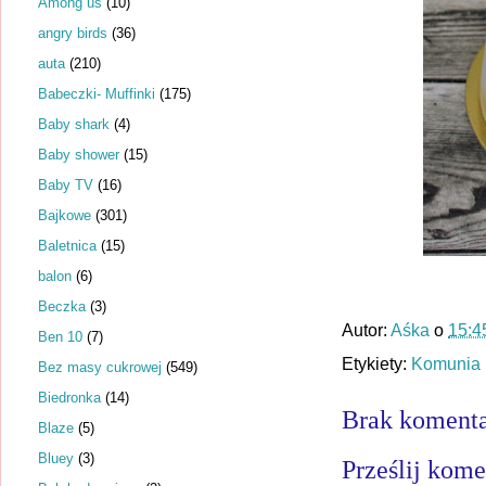
Among us
(10)
angry birds
(36)
auta
(210)
Babeczki- Muffinki
(175)
Baby shark
(4)
Baby shower
(15)
Baby TV
(16)
Bajkowe
(301)
Baletnica
(15)
balon
(6)
Beczka
(3)
Autor:
Aśka
o
15:4
Ben 10
(7)
Etykiety:
Komunia
Bez masy cukrowej
(549)
Biedronka
(14)
Brak komenta
Blaze
(5)
Bluey
(3)
Prześlij kome