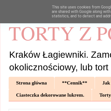
This site uses cookies from Google
are shared with Google along with
statistics, and to detect and add
TORTY Z 
Kraków Łagiewniki. Zamów 
okolicznościowy, lub tor
Strona główna
**Cennik**
Jak
Ciasteczka dekorowane lukrem.
Torty