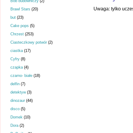
Bob budowniczy
(2)
Uwaga: tylko ucze
Brawl Stars
(20)
but
(23)
Cake pops
(5)
Chrzest
(253)
Ciasteczkowy potwór
(2)
ciastka
(17)
Cyfry
(8)
czapka
(4)
czarno- białe
(18)
delfin
(7)
detektyw
(3)
dinozaur
(44)
disco
(5)
Domek
(10)
Dora
(2)