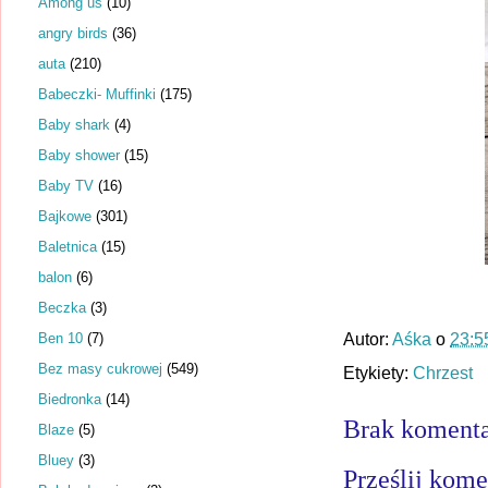
Among us
(10)
angry birds
(36)
auta
(210)
Babeczki- Muffinki
(175)
Baby shark
(4)
Baby shower
(15)
Baby TV
(16)
Bajkowe
(301)
Baletnica
(15)
balon
(6)
Beczka
(3)
Ben 10
(7)
Autor:
Aśka
o
23:5
Bez masy cukrowej
(549)
Etykiety:
Chrzest
Biedronka
(14)
Brak komenta
Blaze
(5)
Bluey
(3)
Prześlij kome