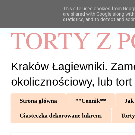
This site uses cookies from Google
are shared with Google along with
statistics, and to detect and add
TORTY Z 
Kraków Łagiewniki. Zamów 
okolicznościowy, lub tor
Strona główna
**Cennik**
Jak
Ciasteczka dekorowane lukrem.
Torty