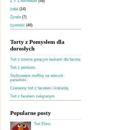
Ż Y Z Archiwum
(59)
żaba
(14)
Żyrafa
(7)
żywność
(48)
Torty z Pomysłem dla
dorosłych
Tort z trzema gorącym laskami dla faceta.
Tort z penisem.
Stylizowane muffiny na wieczór
panieński.
Czerwony tort z facetem i kokardą.
Tort z facetem związanym.
Popularne posty
Tort Elmo.