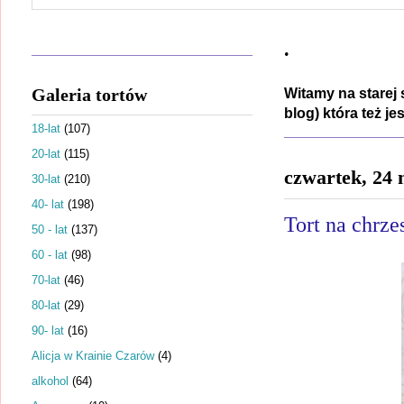
.
Galeria tortów
Witamy na starej 
blog) która też j
18-lat
(107)
20-lat
(115)
czwartek, 24 
30-lat
(210)
40- lat
(198)
Tort na chrze
50 - lat
(137)
60 - lat
(98)
70-lat
(46)
80-lat
(29)
90- lat
(16)
Alicja w Krainie Czarów
(4)
alkohol
(64)