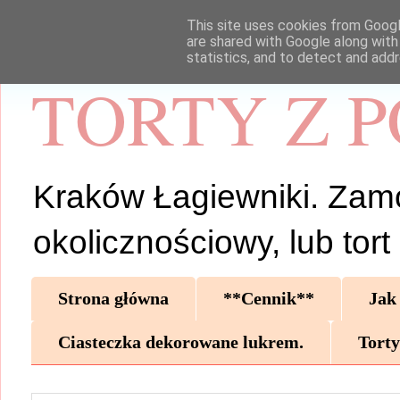
This site uses cookies from Google
are shared with Google along with
statistics, and to detect and add
TORTY Z 
Kraków Łagiewniki. Zamów 
okolicznościowy, lub tor
Strona główna
**Cennik**
Jak
Ciasteczka dekorowane lukrem.
Torty