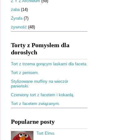
Ż Y Z Archiwum
(59)
żaba
(14)
Żyrafa
(7)
żywność
(48)
Torty z Pomysłem dla
dorosłych
Tort z trzema gorącym laskami dla faceta.
Tort z penisem.
Stylizowane muffiny na wieczór
panieński.
Czerwony tort z facetem i kokardą.
Tort z facetem związanym.
Popularne posty
Tort Elmo.