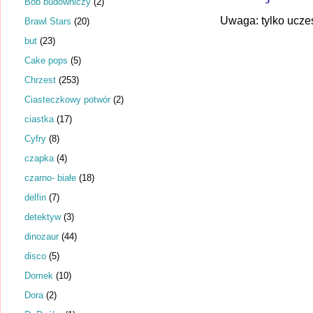
Bob budowniczy
(2)
Uwaga: tylko ucze
Brawl Stars
(20)
but
(23)
Cake pops
(5)
Chrzest
(253)
Ciasteczkowy potwór
(2)
ciastka
(17)
Cyfry
(8)
czapka
(4)
czarno- białe
(18)
delfin
(7)
detektyw
(3)
dinozaur
(44)
disco
(5)
Domek
(10)
Dora
(2)