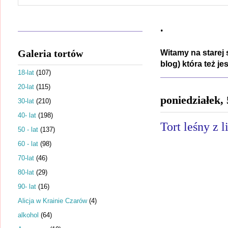
.
Galeria tortów
Witamy na starej 
blog) która też j
18-lat
(107)
20-lat
(115)
poniedziałek,
30-lat
(210)
40- lat
(198)
Tort leśny z 
50 - lat
(137)
60 - lat
(98)
70-lat
(46)
80-lat
(29)
90- lat
(16)
Alicja w Krainie Czarów
(4)
alkohol
(64)