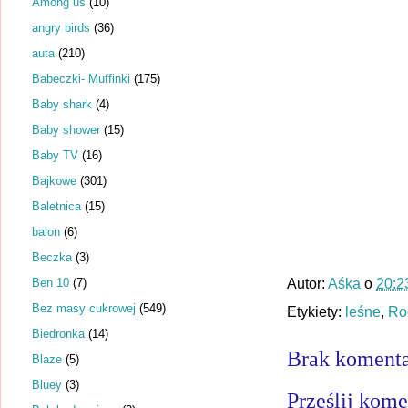
Among us
(10)
angry birds
(36)
auta
(210)
Babeczki- Muffinki
(175)
Baby shark
(4)
Baby shower
(15)
Baby TV
(16)
Bajkowe
(301)
Baletnica
(15)
balon
(6)
Beczka
(3)
Ben 10
(7)
Autor:
Aśka
o
20:2
Bez masy cukrowej
(549)
Etykiety:
leśne
,
Ro
Biedronka
(14)
Brak komenta
Blaze
(5)
Bluey
(3)
Prześlij kome