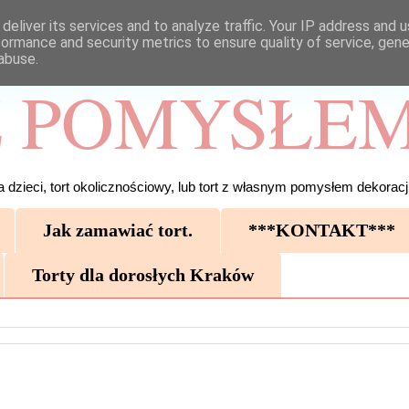
deliver its services and to analyze traffic. Your IP address and 
formance and security metrics to ensure quality of service, gen
abuse.
 POMYSŁEM
 dzieci, tort okolicznościowy, lub tort z własnym pomysłem dekoracji
Jak zamawiać tort.
***KONTAKT***
Torty dla dorosłych Kraków