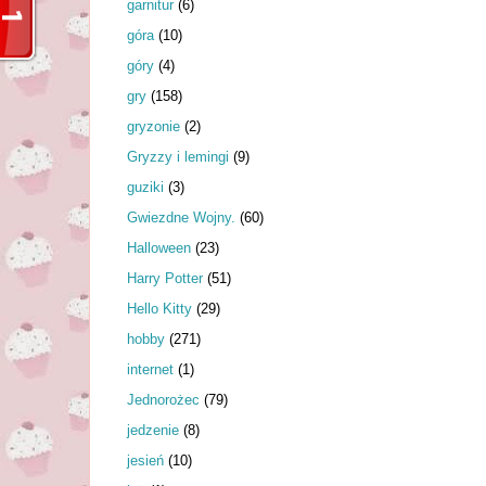
garnitur
(6)
góra
(10)
góry
(4)
gry
(158)
gryzonie
(2)
Gryzzy i lemingi
(9)
guziki
(3)
Gwiezdne Wojny.
(60)
Halloween
(23)
Harry Potter
(51)
Hello Kitty
(29)
hobby
(271)
internet
(1)
Jednorożec
(79)
jedzenie
(8)
jesień
(10)