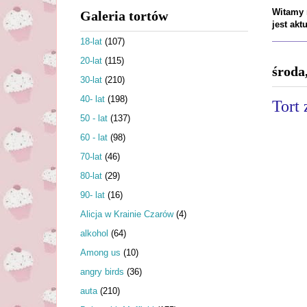
Witamy n
Galeria tortów
jest ak
18-lat
(107)
20-lat
(115)
środa
30-lat
(210)
40- lat
(198)
Tort 
50 - lat
(137)
60 - lat
(98)
70-lat
(46)
80-lat
(29)
90- lat
(16)
Alicja w Krainie Czarów
(4)
alkohol
(64)
Among us
(10)
angry birds
(36)
auta
(210)