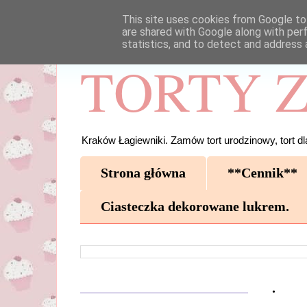
This site uses cookies from Google to 
are shared with Google along with per
statistics, and to detect and address 
TORTY Z
Kraków Łagiewniki. Zamów tort urodzinowy, tort dla
Strona główna
**Cennik**
Ciasteczka dekorowane lukrem.
.