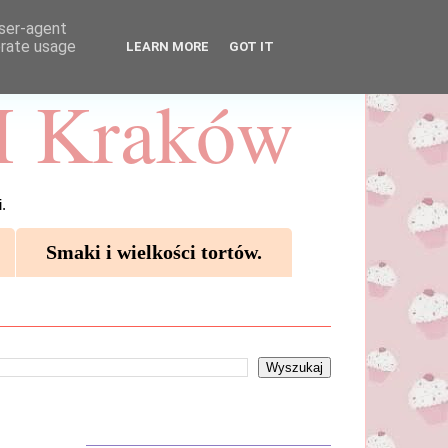
user-agent
erate usage
LEARN MORE
GOT IT
 Kraków
.
Smaki i wielkości tortów.