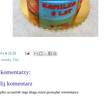
śka
o
19:39
:
emotki
,
Film
 komentarzy:
lij komentarz
ylko uczestnik tego bloga może przesyłać komentarze.