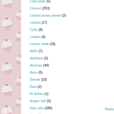
Cake pops
(5)
Chrzest
(253)
Ciasteczkowy potwór
(2)
ciastka
(17)
Cyfry
(8)
czapka
(4)
czarno- białe
(18)
delfin
(7)
detektyw
(3)
dinozaur
(44)
disco
(5)
Domek
(10)
Dora
(2)
Dr Dośka
(1)
dragon ball
(3)
Drip cake
(280)
Nowsz