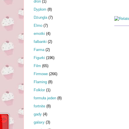
dron
(1)
Dyplom
(8)
Dżungla
(7)
Elmo
(7)
emotki
(4)
falbanki
(2)
Farma
(2)
Figurki
(196)
Film
(65)
Firmowe
(266)
Flaming
(8)
Folklor
(1)
formuła jeden
(8)
fortnite
(8)
gady
(4)
galaxy
(3)