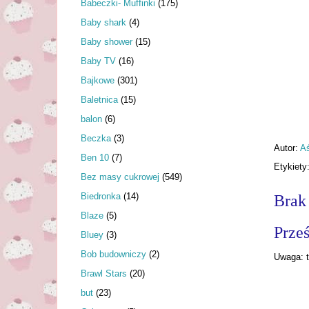
Babeczki- Muffinki
(175)
Baby shark
(4)
Baby shower
(15)
Baby TV
(16)
Bajkowe
(301)
Baletnica
(15)
balon
(6)
Beczka
(3)
Autor:
A
Ben 10
(7)
Etykiety
Bez masy cukrowej
(549)
Biedronka
(14)
Brak
Blaze
(5)
Prześ
Bluey
(3)
Bob budowniczy
(2)
Uwaga: t
Brawl Stars
(20)
but
(23)