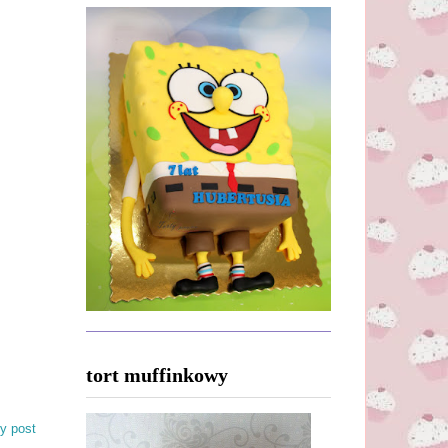
tort muffinkowy
y post