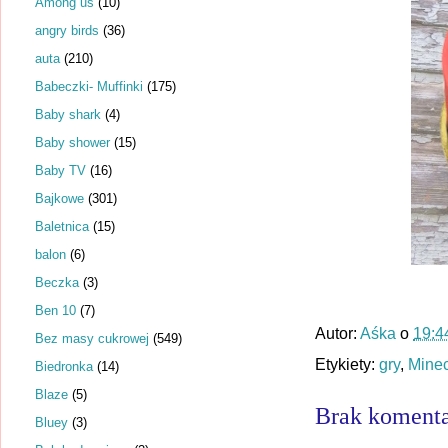
Among us
(10)
angry birds
(36)
auta
(210)
Babeczki- Muffinki
(175)
Baby shark
(4)
Baby shower
(15)
Baby TV
(16)
Bajkowe
(301)
Baletnica
(15)
balon
(6)
Beczka
(3)
Ben 10
(7)
Autor:
Aśka
o
19:4
Bez masy cukrowej
(549)
Etykiety:
gry
,
Minec
Biedronka
(14)
Blaze
(5)
Brak komenta
Bluey
(3)