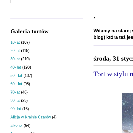
.
Galeria tortów
Witamy na starej 
blog) która też j
18-lat
(107)
20-lat
(115)
środa, 31 sty
30-lat
(210)
40- lat
(198)
Tort w stylu 
50 - lat
(137)
60 - lat
(98)
70-lat
(46)
80-lat
(29)
90- lat
(16)
Alicja w Krainie Czarów
(4)
alkohol
(64)