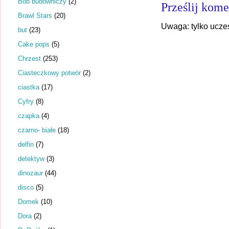
Bob budowniczy
(2)
Prześlij kome
Brawl Stars
(20)
Uwaga: tylko ucze
but
(23)
Cake pops
(5)
Chrzest
(253)
Ciasteczkowy potwór
(2)
ciastka
(17)
Cyfry
(8)
czapka
(4)
czarno- białe
(18)
delfin
(7)
detektyw
(3)
dinozaur
(44)
disco
(5)
Domek
(10)
Dora
(2)