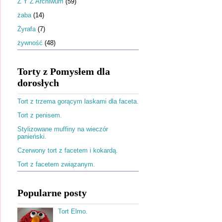
Ż Y Z Archiwum
(59)
żaba
(14)
Żyrafa
(7)
żywność
(48)
Torty z Pomysłem dla
dorosłych
Tort z trzema gorącym laskami dla faceta.
Tort z penisem.
Stylizowane muffiny na wieczór
panieński.
Czerwony tort z facetem i kokardą.
Tort z facetem związanym.
Popularne posty
Tort Elmo.