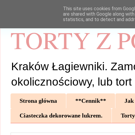
This site uses cookies from Google
are shared with Google along with
statistics, and to detect and add
TORTY Z 
Kraków Łagiewniki. Zamów 
okolicznościowy, lub tor
Strona główna
**Cennik**
Jak
Ciasteczka dekorowane lukrem.
Torty