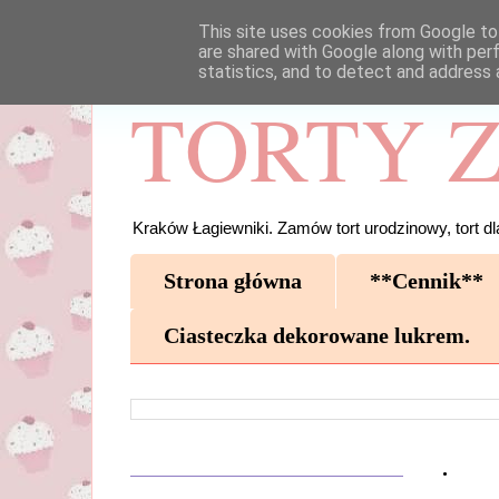
This site uses cookies from Google to 
are shared with Google along with per
statistics, and to detect and address 
TORTY Z
Kraków Łagiewniki. Zamów tort urodzinowy, tort dla
Strona główna
**Cennik**
Ciasteczka dekorowane lukrem.
.