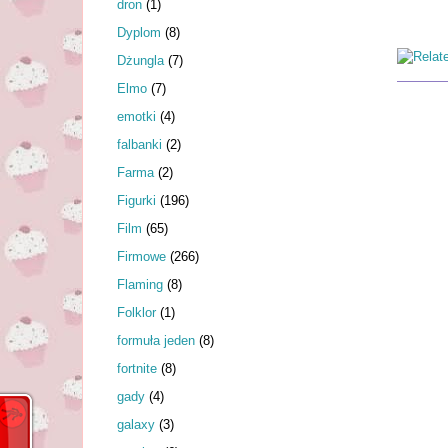
dron
(1)
Dyplom
(8)
Dżungla
(7)
Elmo
(7)
emotki
(4)
falbanki
(2)
Farma
(2)
Figurki
(196)
Film
(65)
Firmowe
(266)
Flaming
(8)
Folklor
(1)
formuła jeden
(8)
fortnite
(8)
gady
(4)
galaxy
(3)