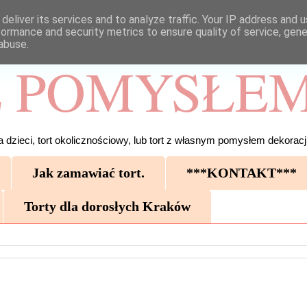
deliver its services and to analyze traffic. Your IP address and 
formance and security metrics to ensure quality of service, gen
abuse.
 POMYSŁEM
 dzieci, tort okolicznościowy, lub tort z własnym pomysłem dekoracji
Jak zamawiać tort.
***KONTAKT***
Torty dla dorosłych Kraków