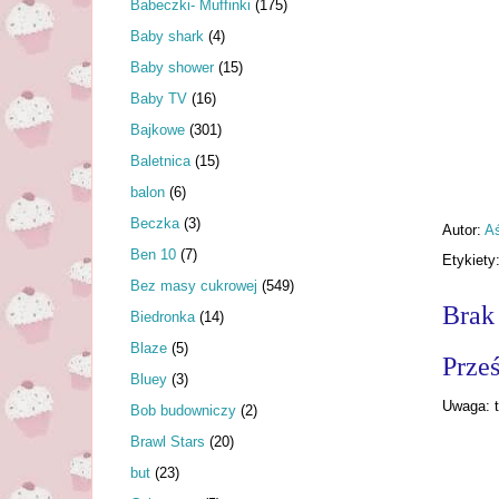
Babeczki- Muffinki
(175)
Baby shark
(4)
Baby shower
(15)
Baby TV
(16)
Bajkowe
(301)
Baletnica
(15)
balon
(6)
Beczka
(3)
Autor:
A
Ben 10
(7)
Etykiety
Bez masy cukrowej
(549)
Brak
Biedronka
(14)
Blaze
(5)
Prześ
Bluey
(3)
Uwaga: t
Bob budowniczy
(2)
Brawl Stars
(20)
but
(23)