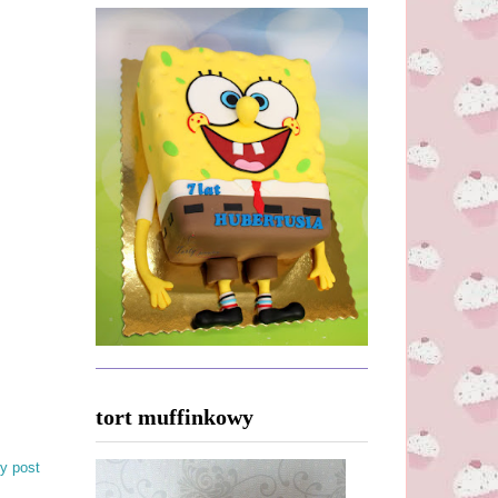
tort muffinkowy
y post