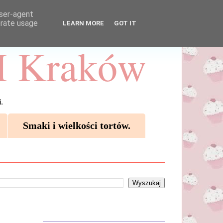
user-agent
erate usage
LEARN MORE
GOT IT
 Kraków
.
Smaki i wielkości tortów.