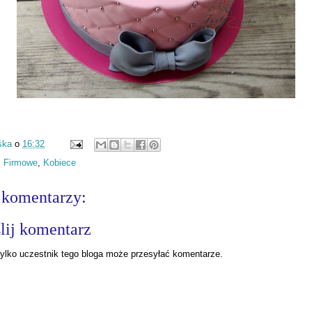
śka
o
16:32
:
Firmowe
,
Kobiece
 komentarzy:
lij komentarz
ylko uczestnik tego bloga może przesyłać komentarze.