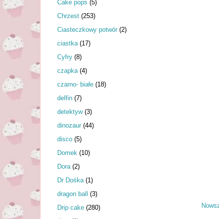
Cake pops
(5)
Chrzest
(253)
Ciasteczkowy potwór
(2)
ciastka
(17)
Cyfry
(8)
czapka
(4)
czarno- białe
(18)
delfin
(7)
detektyw
(3)
dinozaur
(44)
disco
(5)
Domek
(10)
Dora
(2)
Dr Dośka
(1)
dragon ball
(3)
Nowsz
Drip cake
(280)