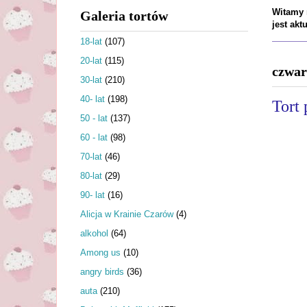
Witamy n
Galeria tortów
jest ak
18-lat
(107)
20-lat
(115)
czwar
30-lat
(210)
40- lat
(198)
Tort 
50 - lat
(137)
60 - lat
(98)
70-lat
(46)
80-lat
(29)
90- lat
(16)
Alicja w Krainie Czarów
(4)
alkohol
(64)
Among us
(10)
angry birds
(36)
auta
(210)