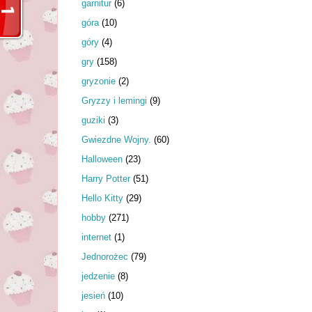
garnitur
(6)
góra
(10)
góry
(4)
gry
(158)
gryzonie
(2)
Gryzzy i lemingi
(9)
guziki
(3)
Gwiezdne Wojny.
(60)
Halloween
(23)
Harry Potter
(51)
Hello Kitty
(29)
hobby
(271)
internet
(1)
Jednorożec
(79)
jedzenie
(8)
jesień
(10)