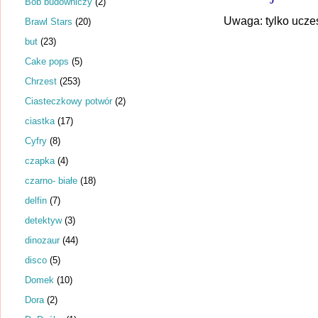
Bob budowniczy
(2)
Uwaga: tylko ucze
Brawl Stars
(20)
but
(23)
Cake pops
(5)
Chrzest
(253)
Ciasteczkowy potwór
(2)
ciastka
(17)
Cyfry
(8)
czapka
(4)
czarno- białe
(18)
delfin
(7)
detektyw
(3)
dinozaur
(44)
disco
(5)
Domek
(10)
Dora
(2)