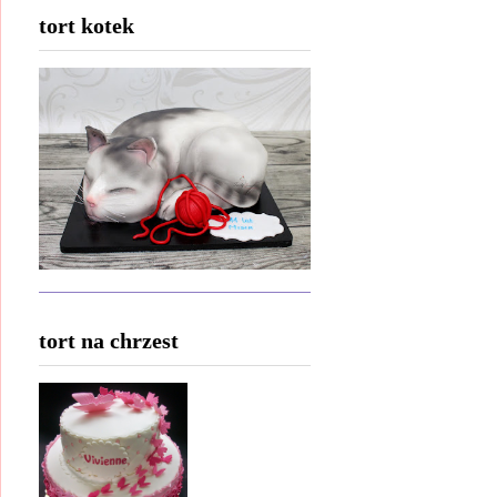
tort kotek
tort na chrzest