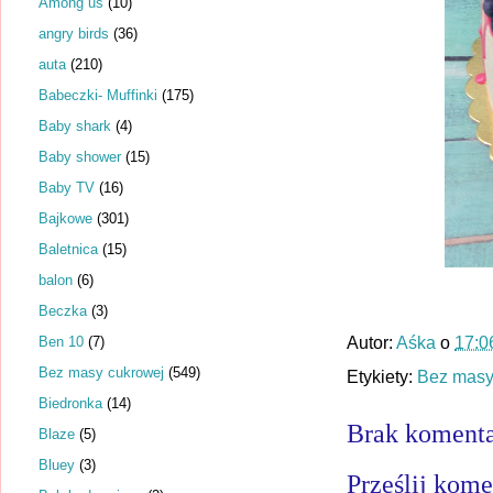
Among us
(10)
angry birds
(36)
auta
(210)
Babeczki- Muffinki
(175)
Baby shark
(4)
Baby shower
(15)
Baby TV
(16)
Bajkowe
(301)
Baletnica
(15)
balon
(6)
Beczka
(3)
Ben 10
(7)
Autor:
Aśka
o
17:0
Bez masy cukrowej
(549)
Etykiety:
Bez masy
Biedronka
(14)
Brak komenta
Blaze
(5)
Bluey
(3)
Prześlij kome