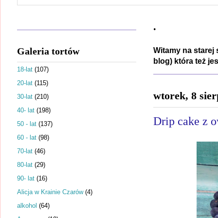
.
Galeria tortów
Witamy na starej 
blog) która też j
18-lat
(107)
20-lat
(115)
wtorek, 8 sie
30-lat
(210)
40- lat
(198)
Drip cake z 
50 - lat
(137)
60 - lat
(98)
70-lat
(46)
80-lat
(29)
90- lat
(16)
Alicja w Krainie Czarów
(4)
alkohol
(64)