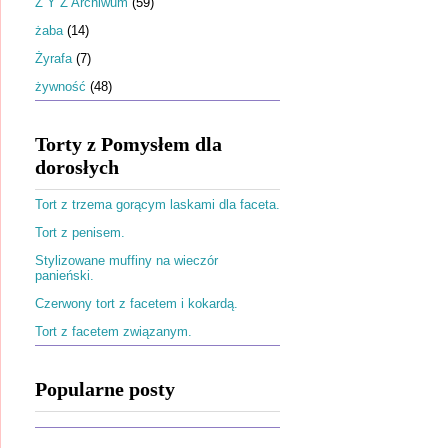
Ż Y Z Archiwum
(59)
żaba
(14)
Żyrafa
(7)
żywność
(48)
Torty z Pomysłem dla
dorosłych
Tort z trzema gorącym laskami dla faceta.
Tort z penisem.
Stylizowane muffiny na wieczór
panieński.
Czerwony tort z facetem i kokardą.
Tort z facetem związanym.
Popularne posty