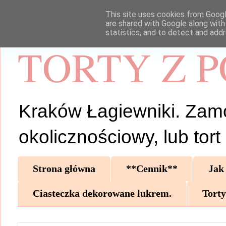
This site uses cookies from Google
are shared with Google along with
statistics, and to detect and add
TORTY Z 
Kraków Łagiewniki. Zamów 
okolicznościowy, lub tor
Strona główna
**Cennik**
Jak
Ciasteczka dekorowane lukrem.
Torty