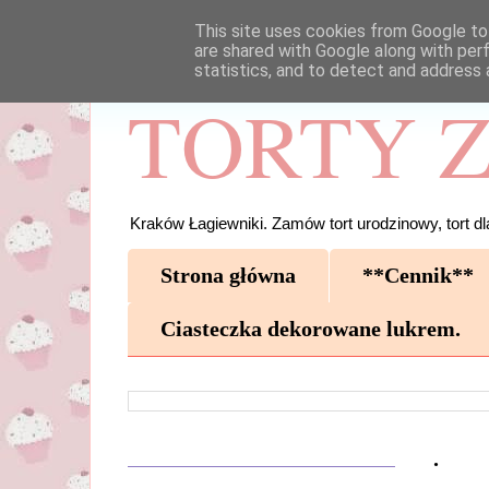
This site uses cookies from Google to 
are shared with Google along with per
statistics, and to detect and address 
TORTY Z
Kraków Łagiewniki. Zamów tort urodzinowy, tort dla
Strona główna
**Cennik**
Ciasteczka dekorowane lukrem.
.