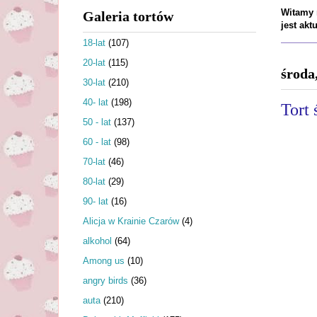
Witamy n
Galeria tortów
jest ak
18-lat
(107)
20-lat
(115)
środa
30-lat
(210)
40- lat
(198)
Tort
50 - lat
(137)
60 - lat
(98)
70-lat
(46)
80-lat
(29)
90- lat
(16)
Alicja w Krainie Czarów
(4)
alkohol
(64)
Among us
(10)
angry birds
(36)
auta
(210)