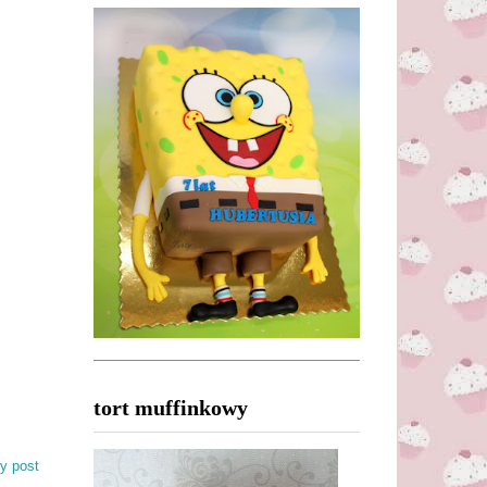
tort muffinkowy
y post