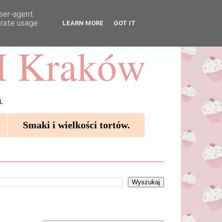
user-agent
erate usage
LEARN MORE
GOT IT
 Kraków
.
Smaki i wielkości tortów.