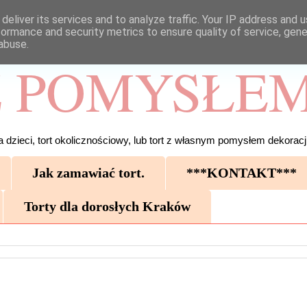
deliver its services and to analyze traffic. Your IP address and 
formance and security metrics to ensure quality of service, gen
abuse.
 POMYSŁEM
 dzieci, tort okolicznościowy, lub tort z własnym pomysłem dekoracji
Jak zamawiać tort.
***KONTAKT***
Torty dla dorosłych Kraków