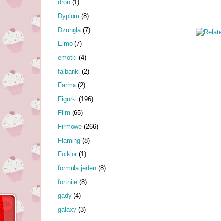
dron
(1)
Dyplom
(8)
Dżungla
(7)
Elmo
(7)
emotki
(4)
falbanki
(2)
Farma
(2)
Figurki
(196)
Film
(65)
Firmowe
(266)
Flaming
(8)
Folklor
(1)
formuła jeden
(8)
fortnite
(8)
gady
(4)
galaxy
(3)