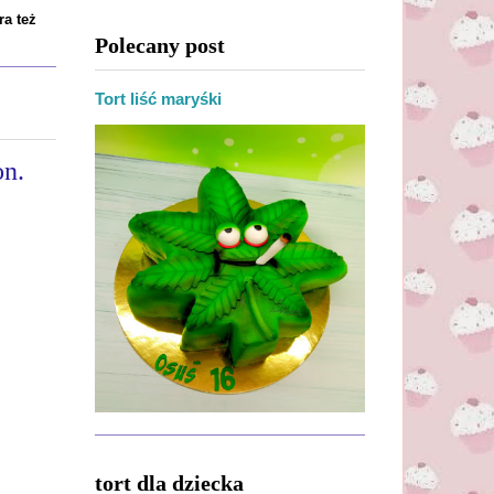
ra też
Polecany post
Tort liść maryśki
on.
tort dla dziecka