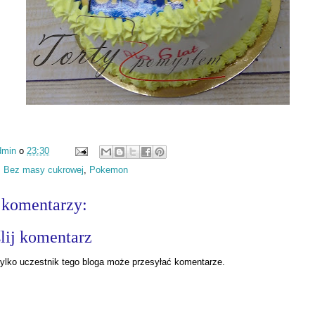
dmin
o
23:30
:
Bez masy cukrowej
,
Pokemon
 komentarzy:
lij komentarz
ylko uczestnik tego bloga może przesyłać komentarze.