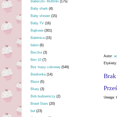
Babeczki- Muffinki
(175)
Baby shark
(4)
Baby shower
(15)
Baby TV
(16)
Bajkowe
(301)
Baletnica
(15)
balon
(6)
Beczka
(3)
Autor:
a
Ben 10
(7)
Etykiety
Bez masy cukrowej
(549)
Biedronka
(14)
Brak
Blaze
(5)
Prześ
Bluey
(3)
Bob budowniczy
(2)
Uwaga: t
Brawl Stars
(20)
but
(23)