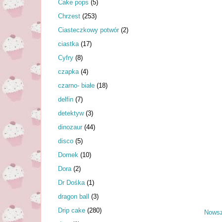
Cake pops
(5)
Chrzest
(253)
Ciasteczkowy potwór
(2)
ciastka
(17)
Cyfry
(8)
czapka
(4)
czarno- białe
(18)
delfin
(7)
detektyw
(3)
dinozaur
(44)
disco
(5)
Domek
(10)
Dora
(2)
Dr Dośka
(1)
dragon ball
(3)
Drip cake
(280)
Nowsz