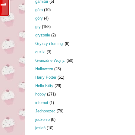
garnitur
(6)
góra
(10)
góry
(4)
gry
(158)
gryzonie
(2)
Gryzzy i lemingi
(9)
guziki
(3)
Gwiezdne Wojny.
(60)
Halloween
(23)
Harry Potter
(51)
Hello Kitty
(29)
hobby
(271)
internet
(1)
Jednorożec
(79)
jedzenie
(8)
jesień
(10)