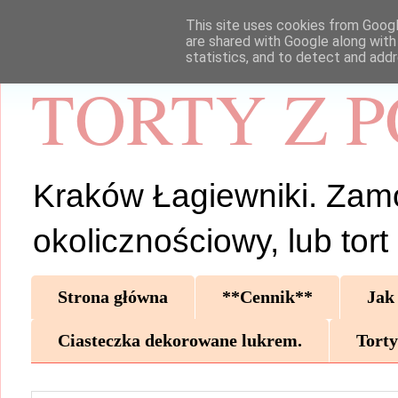
This site uses cookies from Google
are shared with Google along with
statistics, and to detect and add
TORTY Z 
Kraków Łagiewniki. Zamów 
okolicznościowy, lub tor
Strona główna
**Cennik**
Jak
Ciasteczka dekorowane lukrem.
Torty