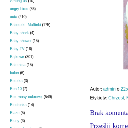
Among us
(10)
angry birds
(36)
auta
(210)
Babeczki- Muffinki
(175)
Baby shark
(4)
Baby shower
(15)
Baby TV
(16)
Bajkowe
(301)
Baletnica
(15)
balon
(6)
Beczka
(3)
Ben 10
(7)
Autor:
admin
o
22:
Bez masy cukrowej
(549)
Etykiety:
Chrzest
,
Biedronka
(14)
Brak komenta
Blaze
(5)
Bluey
(3)
Prześlij kome