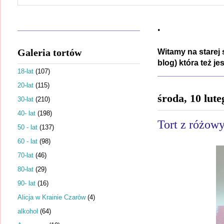
.
Galeria tortów
Witamy na starej 
blog) która też j
18-lat
(107)
20-lat
(115)
środa, 10 lut
30-lat
(210)
40- lat
(198)
Tort z różow
50 - lat
(137)
60 - lat
(98)
70-lat
(46)
80-lat
(29)
90- lat
(16)
Alicja w Krainie Czarów
(4)
alkohol
(64)