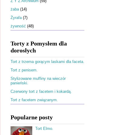
Ż Y Z Archiwum
(59)
żaba
(14)
Żyrafa
(7)
żywność
(48)
Torty z Pomysłem dla
dorosłych
Tort z trzema gorącym laskami dla faceta.
Tort z penisem.
Stylizowane muffiny na wieczór
panieński.
Czerwony tort z facetem i kokardą.
Tort z facetem związanym.
Popularne posty
Tort Elmo.