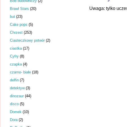
Bob budowniczy
(2)
Uwaga: tylko ucze
Brawl Stars
(20)
but
(23)
Cake pops
(5)
Chrzest
(253)
Ciasteczkowy potwór
(2)
ciastka
(17)
Cyfry
(8)
czapka
(4)
czarno- białe
(18)
delfin
(7)
detektyw
(3)
dinozaur
(44)
disco
(5)
Domek
(10)
Dora
(2)